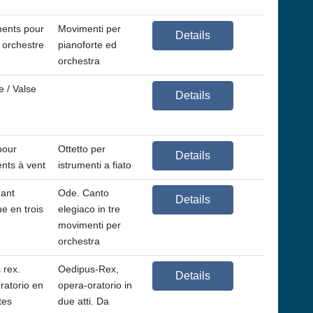
ents pour
Movimenti per
Details
 orchestre
pianoforte ed
orchestra
 / Valse
Details
pour
Ottetto per
Details
nts à vent
istrumenti a fiato
ant
Ode. Canto
Details
e en trois
elegiaco in tre
movimenti per
orchestra
 rex.
Oedipus-Rex,
Details
ratorio en
opera-oratorio in
tes
due atti. Da