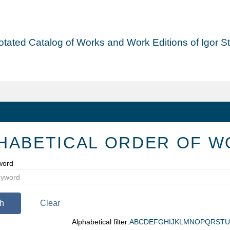
tated Catalog of Works and Work Editions of Igor Str
HABETICAL ORDER OF W
word
h
Clear
Alphabetical filter:
A
B
C
D
E
F
G
H
I
J
K
L
M
N
O
P
Q
R
S
T
U