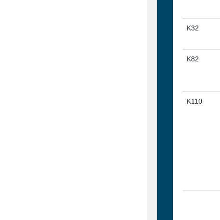
K32
K82
K110