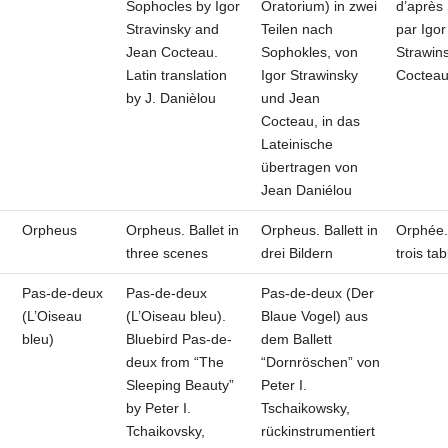
Sophocles by Igor
Oratorium) in zwei
d’après
Stravinsky and
Teilen nach
par Igor
Jean Cocteau.
Sophokles, von
Strawin
Latin translation
Igor Strawinsky
Coctea
by J. Danièlou
und Jean
Cocteau, in das
Lateinische
übertragen von
Jean Daniélou
Orpheus
Orpheus. Ballet in
Orpheus. Ballett in
Orphée.
three scenes
drei Bildern
trois ta
Pas-de-deux
Pas-de-deux
Pas-de-deux (Der
(L’Oiseau
(L’Oiseau bleu).
Blaue Vogel) aus
bleu)
Bluebird Pas-de-
dem Ballett
deux from “The
“Dornröschen” von
Sleeping Beauty”
Peter I.
by Peter I.
Tschaikowsky,
Tchaikovsky,
rückinstrumentiert