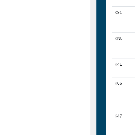
K91
KN8
K41
K66
K47