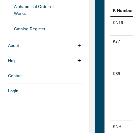
Alphabetical Order of
K Number
Works
KN19
Catalog Register
K77
About
Help
K39
Contact
Login
KN9