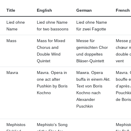
Title
English
German
French
Lied ohne
Lied ohne Name
Lied ohne Name
Name
for two bassoons
für zwei Fagotte
Mass
Mass for Mixed
Messe für
Messe 
Chorus and
gemischten Chor
chœur m
Double Wind
und doppeltes
double q
Quintet
Bläser-Quintett
vent
Mavra
Mavra. Opera in
Mawra. Opera
Mavra. 
one act after
buffa in einem Akt.
bouffe e
Pushkin by Boris
Text von Boris
d’après 
Kochno
Kochno nach
Pouchki
Alexander
de Bori
Puschkin
Mephistos
Mephisto's Song
Mephist