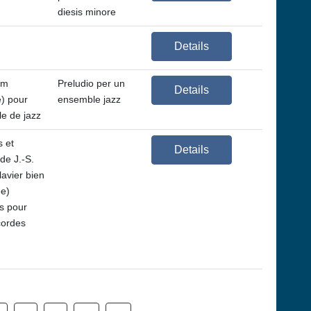
diesis minore
Details
um
Preludio per un
Details
e) pour
ensemble jazz
e de jazz
s et
Details
de J.-S.
avier bien
e)
ts pour
cordes