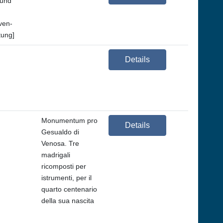
 und
ven-
tung]
Details
Monumentum pro
Details
Gesualdo di
Venosa. Tre
madrigali
ricomposti per
istrumenti, per il
quarto centenario
della sua nascita