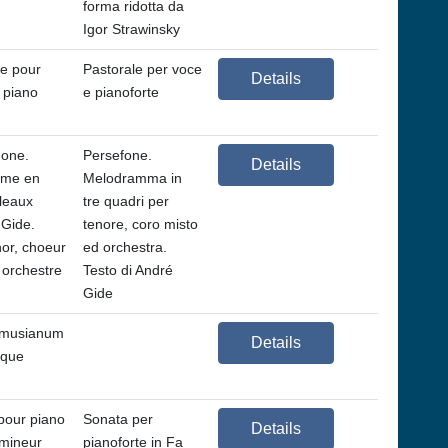
forma ridotta da
Igor Strawinsky
le pour
Pastorale per voce
Details
 piano
e pianoforte
one.
Persefone.
Details
ame en
Melodramma in
bleaux
tre quadri per
 Gide.
tenore, coro misto
nor, choeur
ed orchestra.
 orchestre
Testo di André
Gide
amusianum
Details
ique
pour piano
Sonata per
Details
mineur
pianoforte in Fa