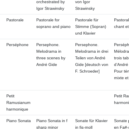
orchestrated by
von Igor
Igor Strawinsky
Strawinsky
Pastorale
Pastorale for
Pastorale für
Pastora
soprano and piano
Stimme (Sopran)
chant et
und Klavier
Perséphone
Persephone.
Persephone.
Perséph
Melodrama in
Melodrama in drei
Mélodr
three scenes by
Teilen von André
trois ta
André Gide
Gide [deutsch von
d’André
F. Schroeder]
Pour té
mixte et
Petit
Petit R
Ramusianum
harmon
harmonique
Piano Sonata
Piano Sonata in f
Sonate für Klavier
Sonate 
sharp minor
in fis-moll
en Fa#-