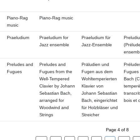
Piano-Rag
Piano-Rag music
music
Praeludium
Praeludium for
Praeludium für
Preludi
Jazz ensemble
Jazz-Ensemble
(Prélud
ensembl
Preludes and
Preludes and
Präludien und
Prélude
Fugues
Fugues from the
Fugen aus dem
Fugues 
Well-Tempered
Wohltemperierten
Bach (Cl
Clavier by Johann
Klavier von
temperé
Sebastian Bach,
Johann Sebastian
transcri
arranged for
Bach, eingerichtet
bois et 
Woodwind and
für Holzbläser und
Strings
Streicher
Page 4 of 8