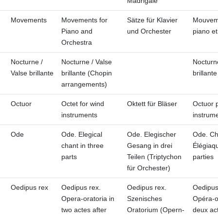
Madrigale
Movements
Movements for
Sätze für Klavier
Mouvem
Piano and
und Orchester
piano et
Orchestra
Nocturne /
Nocturne / Valse
Nocturne
Valse brillante
brillante (Chopin
brillante
arrangements)
Octuor
Octet for wind
Oktett für Bläser
Octuor 
instruments
instrume
Ode
Ode. Elegical
Ode. Elegischer
Ode. Ch
chant in three
Gesang in drei
Élégiaqu
parts
Teilen (Triptychon
parties
für Orchester)
Oedipus rex
Oedipus rex.
Oedipus rex.
Oedipus
Opera-oratoria in
Szenisches
Opéra-o
two actes after
Oratorium (Opern-
deux ac