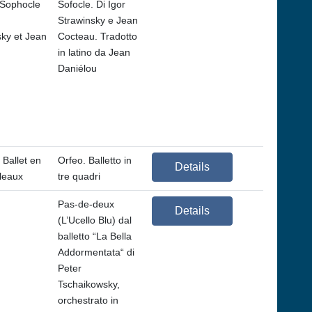
 Sophocle
Sofocle. Di Igor
Strawinsky e Jean
sky et Jean
Cocteau. Tradotto
u
in latino da Jean
Daniélou
 Ballet en
Orfeo. Balletto in
Details
bleaux
tre quadri
Pas-de-deux
Details
(L’Ucello Blu) dal
balletto “La Bella
Addormentata“ di
Peter
Tschaikowsky,
orchestrato in