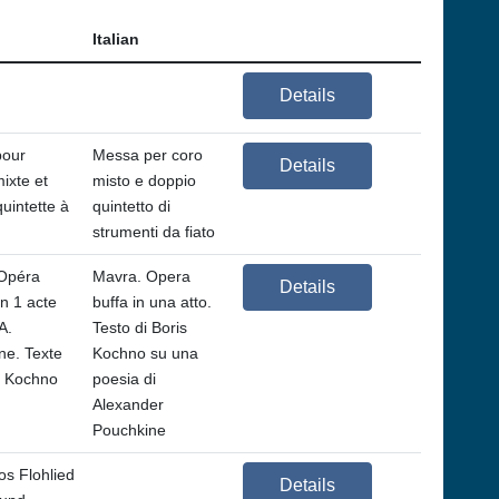
Italian
Details
pour
Messa per coro
Details
ixte et
misto e doppio
uintette à
quintetto di
strumenti da fiato
Opéra
Mavra. Opera
Details
n 1 acte
buffa in una atto.
A.
Testo di Boris
ne. Texte
Kochno su una
s Kochno
poesia di
Alexander
Pouchkine
os Flohlied
Details