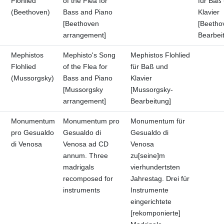
Flohlied
of the Flea for
für Baß
(Beethoven)
Bass and Piano
Klavier
[Beethoven
[Beetho
arrangement]
Bearbei
Mephistos
Mephisto's Song
Mephistos Flohlied
Flohlied
of the Flea for
für Baß und
(Mussorgsky)
Bass and Piano
Klavier
[Mussorgsky
[Mussorgsky-
arrangement]
Bearbeitung]
Monumentum
Monumentum pro
Monumentum für
pro Gesualdo
Gesualdo di
Gesualdo di
di Venosa
Venosa ad CD
Venosa
annum. Three
zu[seine]m
madrigals
vierhundertsten
recomposed for
Jahrestag. Drei für
instruments
Instrumente
eingerichtete
[rekomponierte]