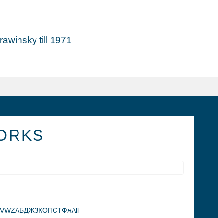
awinsky till 1971
ORKS
V
W
Z
Ἀ
Б
Д
Ж
З
К
О
П
С
Т
Ф
א
All