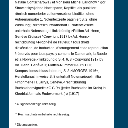
Natalie Gontscharowa / et Monsieur Michel Larionow / Igor
Strawinsky<] ohne Nachspann; Kopftitel als punktiert
römisch numerierter zeilenversetzter Liedtitel; ohne
Autorenangabe 1.
Notentextseite paginiert S. 2; ohne
Widmung; Rechtsschutzvorbehalt 1. Notentextseite
unterhalb Notenspiegel linksbündig >Edition Ad.
Henn,
Genève (Suisse) / Copyright 1917 by Ad. Henn.<
rechtsbündig >Propriété de l'auteur. / Tous droits
d'exécution, de traduction, d'arrangement et de reproduction
/ réservés pour tous pays, y compris le Danemark, la Suède
et la Norvège.< linksbündig S. 4, 6, 8 >Copyright 1917 by
Ad.
Henn, Genève.<; Platten-Nummer >A. 69 H.<;
Kompositionsschlussdatierung S. 8 >MORGES 1916<;
Herstellungshinweise S. 8 unterhalt Notenspiegel mittig
>Imprimerie H. Jarrys, Genève.< rechtsbündig
Buchstabenvignette >C G R< (jeder Buchstabe im Kreis) in
Kleeblattform als Endevermerk; ) // (1917)
° Ausgabenanzeige linksseitig.
°° Rechtsschutzvorbehalte rechtsseitig.
* Distanzpunkte.