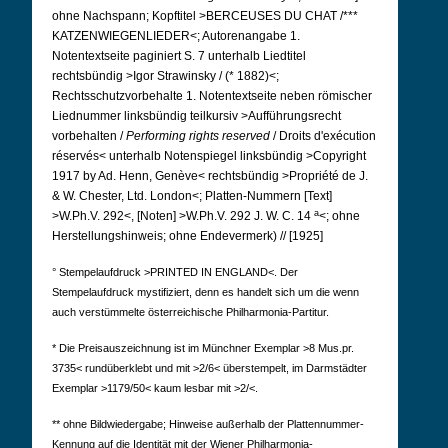
ohne Nachspann; Kopftitel >BERCEUSES DU CHAT /***
KATZENWIEGENLIEDER<; Autorenangabe 1.
Notentextseite paginiert S. 7 unterhalb Liedtitel
rechtsbündig >Igor Strawinsky / (* 1882)<;
Rechtsschutzvorbehalte 1. Notentextseite neben römischer
Liednummer linksbündig teilkursiv >Aufführungsrecht
vorbehalten /
Performing rights reserved
/ Droits d'exécution
réservés< unterhalb Notenspiegel linksbündig >Copyright
1917 by Ad. Henn, Genève< rechtsbündig >Propriété de J.
& W. Chester, Ltd. London<; Platten-Nummern [Text]
a
>W.Ph.V. 292<, [Noten] >W.Ph.V. 292 J. W. C. 14
<; ohne
Herstellungshinweis; ohne Endevermerk) // [1925]
° Stempelaufdruck >PRINTED IN ENGLAND<. Der
Stempelaufdruck mystifiziert, denn es handelt sich um die wenn
auch verstümmelte österreichische Philharmonia-Partitur.
* Die Preisauszeichnung ist im Münchner Exemplar >8 Mus.pr.
3735< rundüberklebt und mit >2/6< überstempelt, im Darmstädter
Exemplar >1179/50< kaum lesbar mit >2/<.
** ohne Bildwiedergabe; Hinweise außerhalb der Plattennummer-
Kennung auf die Identität mit der Wiener Philharmonia-