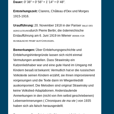
Dauer:
0' 38" + 0' 56" + 1' 14" + 0' 48".
Entstehungszeit:
Clarens, Château d'Oex und Morges
1915-1916.
Uraufführung:
20. November 1918 in der Pariser
salle des
agriculteures
durch Pierre Bertin; die österreichische
Erstaufführung am 6. Juni 1919 im Wiener
verein für
musikalische privat-aufführungen.
Bemerkungen:
Über Entstehungsgeschichte und
Entstehungshintergründe lassen sich nicht einmal
Vermutungen anstellen. Dass Strawinsky ein
Katzenliebhaber war und eine gute Hand im Umgang mit
Kindern besaß ist bekannt. Vermutlich hat er die russischen
Volkstexte seinen Kindern erzählt, sie ihnen improvisierend
vorgesungen und die Texte dann im Wiegenliedstil
auskomponiert. Die Melodien sind original Strawinsky und
keine Volkslied-Adaptationen. Anderslautende
Anmerkungen in den (nicht von ihm selbst geschriebenen)
Lebenserinnerungen (
Chroniques de ma vie
) von 1935
haben sich als falsch herausgestellt.