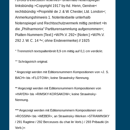
/ Droits d'exécution réservés< unterhalb Notenspiegel
linksbündig >Copyright 1917 by Ad. Henn, Genève<
rechtsbündig >Propriété de J. & W. Chester, Ltd. London<;
Anmerkungshinweis 1. Notentextseite unterhalb
Notenspiegel und Rechtsschutzvermerk mittig zentriert >In
die „Philharmonia" Partiturensammlung aufgenommen<;
Platten-Nummern [Text:] >W.Ph.V. 292< [Noten:] >W.Ph.V.
a
292 J. W. C. 14
<; ohne Endevermerke) // 1925
° Trennstrich textspaltenbreit 8,9 cm mittig auf 0,1 cm verdickt.
°° Schrägstrich original.
* Angezeigt werden mit Editionsnummern Kompositionen von >J. S.
BACH< bis >FLOTOW<; keine Strawinsky-Nennung.
** Angezeigt werden mit Editionsnummern Kompositionen von
>HAYDN< bis >RIMSKY-KORSAKOW<; keine Strawinsky-
Nennung.
*** Angezeigt werden mit Editionsnummern Kompositionen von
>ROSSINI< bis >WEBER<, an Strawinsky-Werken >STRAWINSKY
/ 291 Ragtime / 292 Berceuses du chat Iin Vorb.) / 293 Pribautki (in
Vorb.)<