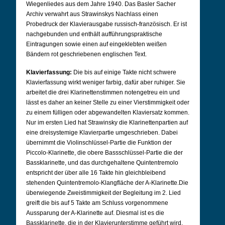
Wiegenliedes aus dem Jahre 1940.
Das Basler Sacher
Archiv verwahrt aus Strawinskys Nachlass einen
Probedruck der Klavierausgabe russisch-französisch. Er ist
nachgebunden und enthält aufführungspraktische
Eintragungen sowie einen auf eingeklebten weißen
Bändern rot geschriebenen englischen Text.
Klavierfassung:
Die bis auf einige Takte nicht schwere
Klavierfassung wirkt weniger farbig, dafür aber ruhiger. Sie
arbeitet die drei Klarinettenstimmen notengetreu ein und
lässt es daher an keiner Stelle zu einer Vierstimmigkeit oder
zu einem fülligen oder abgewandelten Klaviersatz kommen.
Nur im ersten Lied hat Strawinsky die Klarinettenpartien auf
eine dreisystemige Klavierpartie umgeschrieben. Dabei
übernimmt die Violinschlüssel-Partie die Funktion der
Piccolo-Klarinette, die obere Bassschlüssel-Partie die der
Bassklarinette, und das durchgehaltene Quintentremolo
entspricht der über alle 16 Takte hin gleichbleibend
stehenden Quintentremolo-Klangfläche der A-Klarinette.
Die
überwiegende Zweistimmigkeit der Begleitung im 2. Lied
greift die bis auf 5 Takte am Schluss vorgenommene
Aussparung der A-Klarinette auf. Diesmal ist es die
Bassklarinette, die in der Klavierunterstimme geführt wird,