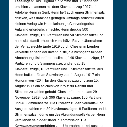
Fassungen:
Das Original für Stimme und 3 Klarinetten
erschien zusammen mit dem Klavierauszug 1917 bei
Adolphe Henn in Genf. Henn ließ auch einen Stimmensatz
drucken, was dank des geringen Umfangs selbst für einen
kleinen Verlag wie Henn keinen großen verlegerischen
Aufwand erforderlich machte. Henn druckte 500
Klavierauszüge, 150 Partituren und 50 Stimmensätze und
hatte sich damit erheblich verschätzt. Bis zur Übernahme
der Verlagsrechte Ende 1919 durch Chester in London
verkaufte er nach der Inventurliste, die nicht ganz mit den
Abrechnungslisten übereinstimmt, 146 Klavierauszüge, 13
Partituren und 5 Stimmensätze, und er gab 15
Klavierauszüge, 18 Partituren und 1 Stimmensatz frei aus.
Henn hatte dafür an Strawinsky zum 1. August 1917 ein
Honorar von 420 fr. für den Klavierauszug und zum 15.
August 1917 ein solches von 275 fr. für Partitur und
Stimmen zu zahlen gehabt. Chester übernahm am 29.
November 1919 noch 300 Klavierauszüge, 150 Partituren
und 40 Stimmensätze. Die Differenz zu den Verkaufs- und
Ausgabezahlen von 39 Klavierauszügen, 9 Partituren und 4
Stimmensätzen dürfte um des Abrundungseffekts bei Henn
verblieben sein oder stand in Kommission. Die
Katzenwiegenlieder
gehörten zum Übernahmepaket aus dem