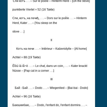
Cпи котъ . . . – Sur le poêle – Hinterm Herd – [On the stove]
punktierte Viertel = 52 (16 Takte)
Cпи, котъ, на печкђ, . . .
–
Dors sur le poêle
. . .
– Hinterm
Herd, Kater . . .
–
[You sleep on the
stove . . .]
II
Котъ на печи . . .
– Intérieur – Katzenidylle – [At home]
Achtel = 88 (19 Takte)
Êîòú íà ïå÷è . .
. – Le chat, dans un coin, . . . – Kater knackt
Nüsse – [Pap cat in a corner . . .]
III
Бай - Бай . . . – Dodo . . . – Wiegenlied – [Bai-bai - Dodo]
Achtel = 96 (16 Takte)
Баюшкибаю, . . . – Dodo, l'enfant do, l'enfant dormira
. . .
–