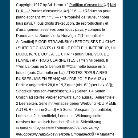
Copyright 1917 by Ad. Henn. / °
Partition d'ensemble
[#*]
Net
Fr. 6. —
/ Parties d'ensemble [#*] " " 6. — / Réduction pour
piano et chant [#*] " " 3. — / °°Propriété de l'auteur / pour
tous pays. / Tous droits d'exécution, de reproduction / et
d'arrangement réservés pour tous / pays, y compris le
Danemark, la Suède / et la Norvège. // [1. Innentitel =
Außentitel] // IGOR STRAWINSKY / BERCEUSES DU CHAT
/ SUITE DE CHANTS / I. SUR LE POÊLE, II. INTÉRIEUR, / III.
DODO, IV. “CE QU'IL A, LE CHAT” / pour / UNE VOIX DE
re
FEMME / et / TROIS CLARINETTES: / I
en Mi bémol, II
me
me
en La (puis en Si bémol) III
Clarinette basse en Si
bémol (puis Clarinette en La). / TEXTES POPULAIRES
RUSSES / MIS EN FRANÇAIS / PAR / C.-F. RAMUZ // (
Partitur ungeheftet 28,6 x 19,3 quer (obl. 8° [quer Lex. 8°]);
Singtexte russisch-französisch; 8 [7] Seiten + 4 Seiten
Umschlag steifes Papier schwarz auf blaugrau [Außentitelei,
2 Leerseiten, Seite mit verlagseigener Werbung >DU MÊME
AUTEUR:< ohne Stand] + 5 Seiten Vorspann [Innentitelei,
Leerseite, 2. Innentitelei, Leerseite, Widmungsseite
russisch-französisch handschriftlich in Strichätzung
>Наталiи Сергеевне Гончаровой / и / Михаилу
Федоровичу Ларiонову / Игорь Стравинскiй /
A Madame