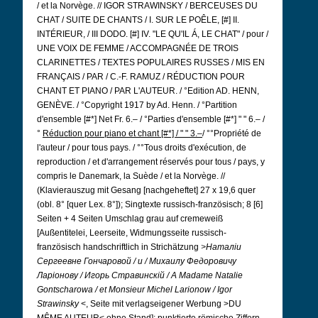
/ et la Norvège. // IGOR STRAWINSKY / BERCEUSES DU
CHAT / SUITE DE CHANTS / I. SUR LE POÊLE, [#] II.
INTÉRIEUR, / III DODO. [#] IV. "LE QU'IL Á, LE CHAT" / pour /
UNE VOIX DE FEMME / ACCOMPAGNÉE DE TROIS
CLARINETTES / TEXTES POPULAIRES RUSSES / MIS EN
FRANÇAIS / PAR / C.-F. RAMUZ / RÉDUCTION POUR
CHANT ET PIANO / PAR L'AUTEUR. / °Edition AD. HENN,
GENÈVE. / °Copyright 1917 by Ad. Henn. / °Partition
d'ensemble [#*] Net Fr. 6.– / °Parties d'ensemble [#*] " " 6.– /
°
Réduction pour piano et chant [#*] / " " 3.–
/ °°Propriété de
l'auteur / pour tous pays. / °°Tous droits d'exécution, de
reproduction / et d'arrangement réservés pour tous / pays, y
compris le Danemark, la Suède / et la Norvège. //
(Klavierauszug mit Gesang [nachgeheftet] 27 x 19,6 quer
(obl. 8° [quer Lex. 8°]); Singtexte russisch-französisch; 8 [6]
Seiten + 4 Seiten Umschlag grau auf cremeweiß
[Außentitelei, Leerseite, Widmungsseite russisch-
französisch handschriftlich in Strichätzung
>Наталiи
Сергеевне Гончаровой / и / Михаилу Федоровичу
Ларiонову / Игорь Стравинскiй /
A Madame Natalie
Gontscharowa / et Monsieur Michel Larionow / Igor
Strawinsky
<, Seite mit verlagseigener Werbung >DU