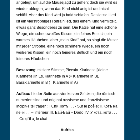
angelegt, um auf die Mäusejagd zu gehen; doch sie wird es
wieder ablegen, wenn das Kind nicht artig ist und nicht
schläft. Aber das Kind wird ja bald schlafen. Das letzte Lied
ist ein vierstrophiges Refrainlied, das einem Kind vermittelt,
etwas ganz Besonderes zu sein. Die Katze hat eine schöne
Wiege, ein schneeweißes Kissen, ein feines Bettuch, ein
warmes Häubchen; aber „mein Kind“ hat, so singt die Mutter
mit jeder Strophe, eine noch schönere Wiege, ein noch
weißeres Kissen, ein noch feineres Bettuch und ein noch
feineres Häubchen.
Besetzung:
mittlere Stimme; Piccolo-Klarinette [kleine
Klarinette] in Es, Klarinette in A (= Klarinette in B),
Bassklarinette in B (= Klarinette in A)
Aufbau:
Lieder-Suite aus vier kurzen Stücken, die römisch
numeriert sind und original russische und französische
Incipit-Titel tragen: I. Спи, котъ . . . - Sur le poêle; II. Котъ на
печи . . . – Intérieur; III. Бай-Бай – Dodo; IV. У кота, кота . . .
– Ce qi'il a, le chat.
Aufriss