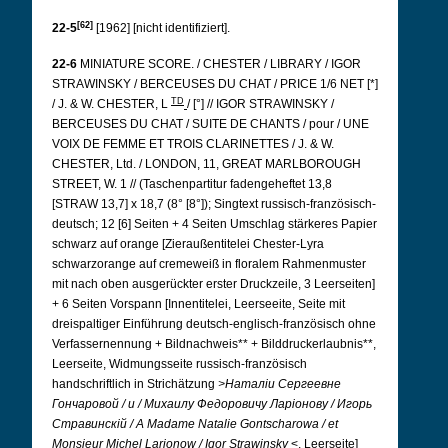
[62]
22-5
[1962] [nicht identifiziert].
22-6
MINIATURE SCORE. / CHESTER / LIBRARY / IGOR
STRAWINSKY / BERCEUSES DU CHAT / PRICE 1/6 NET [*]
TD
/ J. & W. CHESTER, L
/ [°] // IGOR STRAWINSKY /
BERCEUSES DU CHAT / SUITE DE CHANTS / pour / UNE
VOIX DE FEMME ET TROIS CLARINETTES / J. & W.
CHESTER, Ltd. / LONDON, 11, GREAT MARLBOROUGH
STREET, W. 1 // (Taschenpartitur fadengeheftet 13,8
[STRAW 13,7] x 18,7 (8° [8°]); Singtext russisch-französisch-
deutsch; 12 [6] Seiten + 4 Seiten Umschlag stärkeres Papier
schwarz auf orange [Zieraußentitelei Chester-Lyra
schwarzorange auf cremeweiß in floralem Rahmenmuster
mit nach oben ausgerückter erster Druckzeile, 3 Leerseiten]
+ 6 Seiten Vorspann [Innentitelei, Leerseeite, Seite mit
dreispaltiger Einführung deutsch-englisch-französisch ohne
Verfassernennung + Bildnachweis** + Bilddruckerlaubnis**,
Leerseite, Widmungsseite russisch-französisch
handschriftlich in Strichätzung
>Наталiи Сергеевне
Гончаровой / и / Михаилу Федоровичу Ларiонову / Игорь
Стравинскiй /
A Madame Natalie Gontscharowa / et
Monsieur Michel Larionow / Igor Strawinsky
<, Leerseite]