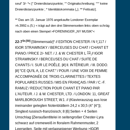
seul° 3/- *< [° Dreierdistanzpunkte; °° Originalschreibung; °°° keine
Dreierdistanzpunkte ; * Identitätskommata („); ** Fettsatz].
**
Das am 15.
Januar 1976 angekaufte Londoner Exemplar
>h.3992.s.(5.)
< trägt auf den drei Stimmenseiten links oben schräg
nach oben einen Stempel >FORENINGER „NY MUSIK“<
St-[50]
o
22-7
[Stimmensatz]* // EDITION CHESTER / N
117 /
IGOR STRAWINSKY / BERCEUSES DU CHAT / CHANT ET
TD
PIANO / PRICE 2/- NET. / J. & W. CHESTER L
// IGOR
STRAWINSKY / BERCEUSES DU CHAT / SUITE DE
CHANTS / I. SUR LE POÊLE. [#] II. INTÉRIEUR. / III. DODO.
[#] "CE QU'IL A, LE CHAT." / POUR / UNE VOIX DE FEMME
ACCOMPAGNÉE DE TROIS CLARINETTES / TEXTES
POPULAIRES RUSSES / MIS EN FRANÇAIS / PAR / C.-F.
RAMUZ / REDUCTION POUR CHANT ET PIANO PAR
L’AUTEUR. / J. & W. CHESTER, LTD. / LONDON: 11, GREAT
MARLBOROUGH STREET, W.1. // (Klavierauszug aus lose
ineinander gelegten Notenblättern 24,2 x 30,5 (4° [4°]);
Singtext russisch-französisch; 8 [6] Seiten + 4 Seiten
Umschlag [Zieraußentitelei in seitengroßer Chester-Lyra
schwarz auf cremeweiß in floralem Rahmenmuster, 2
Leerseiten, Seite mit verlagseigener Werbung >IGOR