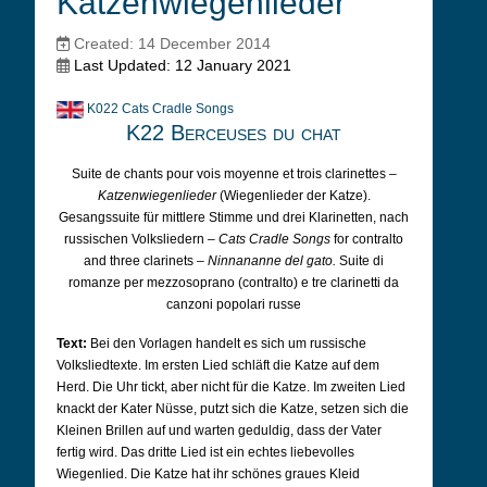
Katzenwiegenlieder
Created: 14 December 2014
Last Updated: 12 January 2021
K022 Cats Cradle Songs
K22 Berceuses du chat
Suite de chants pour vois moyenne et trois clarinettes –
Katzenwiegenlieder
(Wiegenlieder der Katze).
Gesangssuite für mittlere Stimme und drei Klarinetten, nach
russischen Volksliedern –
Cats Cradle Songs
for contralto
and three clarinets –
Ninnananne del gato.
Suite di
romanze per mezzosoprano (contralto) e tre clarinetti da
canzoni popolari russe
Text:
Bei den Vorlagen handelt es sich um russische
Volksliedtexte. Im ersten Lied schläft die Katze auf dem
Herd. Die Uhr tickt, aber nicht für die Katze. Im zweiten Lied
knackt der Kater Nüsse, putzt sich die Katze, setzen sich die
Kleinen Brillen auf und warten geduldig, dass der Vater
fertig wird. Das dritte Lied ist ein echtes liebevolles
Wiegenlied. Die Katze hat ihr schönes graues Kleid