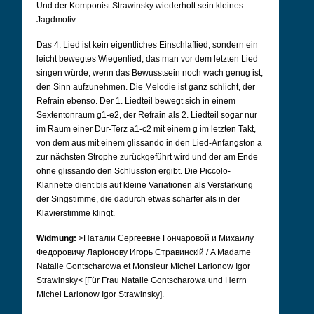
Und der Komponist Strawinsky wiederholt sein kleines
Jagdmotiv.
Das 4. Lied ist kein eigentliches Einschlaflied, sondern ein
leicht bewegtes Wiegenlied, das man vor dem letzten Lied
singen würde, wenn das Bewusstsein noch wach genug ist,
den Sinn aufzunehmen. Die Melodie ist ganz schlicht, der
Refrain ebenso. Der 1. Liedteil bewegt sich in einem
Sextentonraum g1-e2, der Refrain als 2. Liedteil sogar nur
im Raum einer Dur-Terz a1-c2 mit einem g im letzten Takt,
von dem aus mit einem glissando in den Lied-Anfangston a
zur nächsten Strophe zurückgeführt wird und der am Ende
ohne glissando den Schlusston ergibt. Die Piccolo-
Klarinette dient bis auf kleine Variationen als Verstärkung
der Singstimme, die dadurch etwas schärfer als in der
Klavierstimme klingt.
Widmung:
>Наталiи Сергеевне Гончаровой и Михаилу
Федоровичу Ларiонову Игорь Стравинскiй /
A Madame
Natalie Gontscharowa et Monsieur Michel Larionow Igor
Strawinsky< [Für Frau Natalie Gontscharowa und Herrn
Michel Larionow Igor Strawinsky].