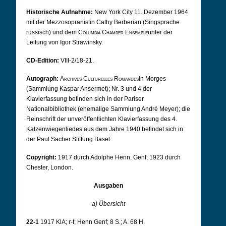
Historische Aufnahme:
New York City 11.
Dezember 1964
mit der Mezzosopranistin Cathy Berberian (Singsprache
russisch) und dem
Columbia Chamber Ensemble
unter der
Leitung von Igor Strawinsky.
CD-Edition:
VIII-2/18-21.
Autograph:
Archives Culturelles Romandes
in Morges
(Sammlung Kaspar Ansermet); Nr. 3 und 4 der
Klavierfassung befinden sich in der Pariser
Nationalbibliothek (ehemalige Sammlung André Meyer); die
Reinschrift der unveröffentlichten Klavierfassung des 4.
Katzenwiegenliedes aus dem Jahre 1940 befindet sich in
der Paul Sacher Stiftung Basel.
Copyright:
1917 durch Adolphe Henn, Genf; 1923 durch
Chester, London.
Ausgaben
a) Übersicht
22-1
1917 KlA; r-f; Henn Genf; 8 S.; A. 68 H.