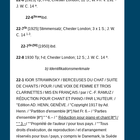
22-6
[1925] Tp; r-f-d; Chester London; 12 S.; W. Ph. V. 292 +
a
J. W. C. 14
.
Straw
22-6
ibd.
St
22-7
[1925] Stimmensatz; Chester London; 3 x 1 S.; J. W.
1-3
C. 14
.
St-[50]
22-7
[1950] ibd.
a
22-8
1930 Tp; f-d; Chester London; 12 S.; J. W. C. 14
.
b) Identifikationsmerkmale
22-1
IGOR STRAWINSKY / BERCEUSES DU CHAT / SUITE
DE CHANTS / POUR / UNE VOIX DE FEMME ET TROIS
CLARINETTES / MIS EN FRANÇAIS / par / C.-F. RAMUZ /
RÉDUCTION POUR CHANT ET PIANO / PAR L'AUTEUR. /
°Edition AD. HENN, GENÈVE. / °Copyright 1917 by Ad.
Henn. / °Partition d'ensemble [#*] Net Fr. 6.– / °Parties
d'ensemble [#*] " " 6.– / °
Réduction pour piano et chant [#*] /
" " 3.–
/ °°Propriété de l'auteur / pour tous pays. / °°Tous
droits d'exécution, de reproduction / et d'arrangement
réservés pour tous / pays, y compris le Danemark, la Suède