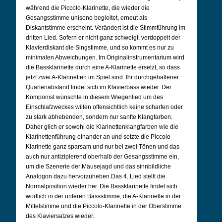
während die Piccolo-Klarinette, die wieder die
Gesangsstimme unisono begleitet, erneut als
Diskantstimme erscheint.
Verändert ist die Stimmführung im
dritten Lied. Sofern er nicht ganz schweigt, verdoppelt der
Klavierdiskant die Singstimme, und so kommt es nur zu
minimalen Abweichungen. Im Originalinstrumentarium wird
die Bassklarinette durch eine A-Klarinette ersetzt, so dass
jetzt zwei A-Klarinetten im Spiel sind. Ihr durchgehaltener
Quartenabstand findet sich im Klavierbass wieder. Der
Komponist wünschte in diesem Wiegenlied um des
Einschlafzweckes willen offensichtlich keine scharfen oder
zu stark abhebenden, sondern nur sanfte Klangfarben.
Daher glich er sowohl die Klarinettenklangfarben wie die
Klarinettenführung einander an und setzte die Piccolo-
Klarinette ganz sparsam und nur bei zwei Tönen und das
auch nur antizipierend oberhalb der Gesangsstimme ein,
um die Szenerie der Mäusejagd und das sinnbildliche
Analogon dazu hervorzuheben.
Das 4. Lied stellt die
Normalposition wieder her. Die Bassklarinette findet sich
wörtlich in der unteren Bassstimme, die A-Klarinette in der
Mittelstimme und die Piccolo-Klarinette in der Oberstimme
des Klaviersatzes wieder.