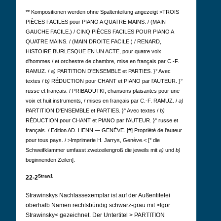
** Kompositionen werden ohne Spaltenteilung angezeigt >TROIS
PIÈCES FACILES pour PIANO A QUATRE MAINS. / (MAIN
GAUCHE FACILE.) / CINQ PIÈCES FACILES POUR PIANO A
QUATRE MAINS. / (MAIN DROITE FACILE.) / RENARD,
HISTOIRE BURLESQUE EN UN ACTE, pour quatre voix
d'hommes / et orchestre de chambre, mise en français par C.-F.
RAMUZ. /
a)
PARTITION D'ENSEMBLE et PARTIES. }° Avec
textes /
b)
RÉDUCTION pour CHANT et PIANO par l'AUTEUR. }°
russe et français. / PRIBAOUTKI, chansons plaisantes pour une
voix et huit instruments, / mises en français par C.-F. RAMUZ. /
a)
PARTITION D'ENSEMBLE et PARTIES. }° Avec textes /
b)
RÉDUCTION pour CHANT et PIANO par l'AUTEUR. }° russe et
français. / Edition AD. HENN — GENÈVE. [#] Propriété de l'auteur
pour tous pays. / >Imprimerie H. Jarrys, Genève.<
[° die
Schweifklammer umfasst zweizeilengroß die jeweils mit
a)
und
b)
beginnenden Zeilen].
Straw1
22-2
Strawinskys Nachlassexemplar ist auf der Außentitelei
oberhalb Namen rechtsbündig schwarz-grau mit >Igor
Strawinsky< gezeichnet. Der Untertitel > PARTITION