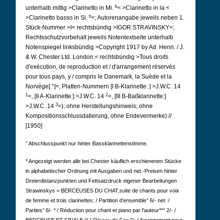
b
unterhalb mittig >Clarinetto in Mi.
< >Clarinetto in la.<
b
>Clarinetto basso in Si.
<; Autorenangabe jeweils neben 1.
Stück-Nummer >I< rechtsbündig >IGOR STRAVINSKY<;
Rechtsschutzvorbehalt jeweils Notentextseite unterhalb
Notenspiegel linksbündig >Copyright 1917 by Ad. Henn. / J.
& W. Chester Ltd.
London.< rechtsbündig >Tous droits
d'exécution, de reproduction et / d'arrangement réservés
pour tous pays, y / compris le Danemark, la Suède et la
Norvège[.°]<; Platten-Nummern [I B-Klarinette: ] >J.W.C. 14
1
2
<, [II A-Klarinette:] >J.W.C. 14
<, [III B-Baßklarinette:]
3
>J.W.C. 14
<); ohne Herstellungshinweis; ohne
Kompositionsschlussdatierung, ohne Endevermerke) //
[1950]
° Abschlusspunkt nur hinter Bassklarinettenstimme.
* Angezeigt werden alle bei Chester käuflich erschienenen Stücke
in alphabetischer Ordnung mit Ausgaben und net.-Preisen hinter
Dreierdistanzpunkten und Fettsatzdruck eigener Bearbeitungen
Strawinskys >
BERCEUSES DU CHAT,
suite de chants pour voix
de femme et trois clarinettes: / Partition d’ensemble° 6/- net. /
Parties° 6/- * / Réduction pour chant et piano par l’auteur**° 2/- /