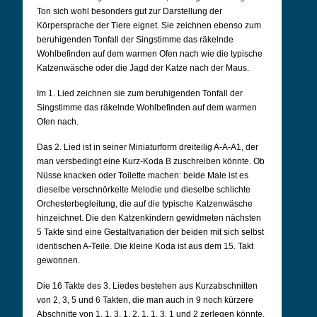
Ton sich wohl besonders gut zur Darstellung der
Körpersprache der Tiere eignet. Sie zeichnen ebenso zum
beruhigenden Tonfall der Singstimme das räkelnde
Wohlbefinden auf dem warmen Ofen nach wie die typische
Katzenwäsche oder die Jagd der Katze nach der Maus.
Im 1. Lied zeichnen sie zum beruhigenden Tonfall der
Singstimme das räkelnde Wohlbefinden auf dem warmen
Ofen nach.
Das 2. Lied ist in seiner Miniaturform dreiteilig A-A-A1, der
man versbedingt eine Kurz-Koda B zuschreiben könnte. Ob
Nüsse knacken oder Toilette machen: beide Male ist es
dieselbe verschnörkelte Melodie und dieselbe schlichte
Orchesterbegleitung, die auf die typische Katzenwäsche
hinzeichnet. Die den Katzenkindern gewidmeten nächsten
5 Takte sind eine Gestaltvariation der beiden mit sich selbst
identischen A-Teile. Die kleine Koda ist aus dem 15. Takt
gewonnen.
Die 16 Takte des 3. Liedes bestehen aus Kurzabschnitten
von 2, 3, 5 und 6 Takten, die man auch in 9 noch kürzere
Abschnitte von 1, 1, 3, 1, 2, 1, 1, 3, 1 und 2 zerlegen könnte.