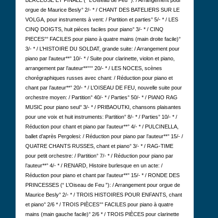
BERCEUSE ET FINALE (“ L’Oiseau de Feu ”): / Arrangement pour
orgue de Maurice Besly° 2/- * / CHANT DES BATELIERS SUR LE
VOLGA, pour instruments à vent: / Partition et parties° 5/- * / LES
CINQ DOIGTS, huit pièces faciles pour piano° 3/- * / CINQ
PIECES°° FACILES pour piano à quatre mains (main droite facile)°
3/- * / L’HISTOIRE DU SOLDAT, grande suite: / Arrangement pour
piano par l’auteur**° 10/- * / Suite pour clarinette, violon et piano,
arrangement par l’auteur**°°° 20/- * / LES NOCES, scènes
chorégraphiques russes avec chant: / Réduction pour piano et
chant par l’auteur**° 20/- * / L’OISEAU DE FEU, nouvelle suite pour
orchestre moyen: / Partition° 40/- * / Parties° 50/- * / PIANO RAG
MUSIC pour piano seul° 3/- * / PRIBAOUTKI, chansons plaisantes
pour une voix et huit instruments: Partition° 8/- * / Parties° 10/- * /
Réduction pour chant et piano par l’auteur**° 4/- * / PULCINELLA,
ballet d’après Pergolesi: / Réduction pour piano par l’auteur**° 15/- /
QUATRE CHANTS RUSSES, chant et piano° 3/- * / RAG-TIME
pour petit orchestre: / Partition° 7/- * / Réduction pour piano par
l’auteur**° 4/- * / RENARD, Histoire burlesque en un acte: /
Réduction pour piano et chant par l’auteur**° 15/- * / RONDE DES
PRINCESSES (“ L’Oiseau de Feu ”): / Arrangement pour orgue de
Maurice Besly° 2/- * / TROIS HISTOIRES POUR ENFANTS, chant
et piano° 2/6 * / TROIS PIÈCES°° FACILES pour piano à quatre
mains (main gauche facile)° 2/6 * / TROIS PIÈCES pour clarinette