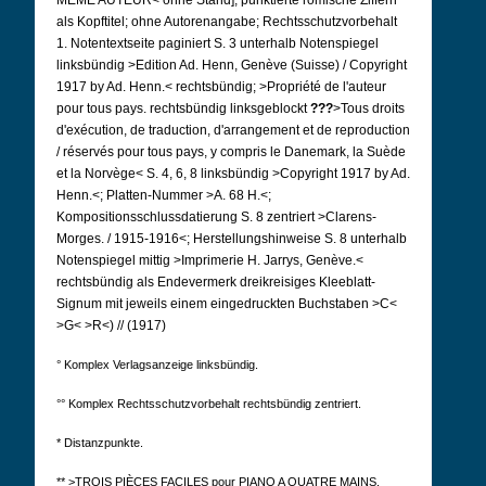
MÊME AUTEUR< ohne Stand]; punktierte römische Ziffern
als Kopftitel; ohne Autorenangabe; Rechtsschutzvorbehalt
1. Notentextseite paginiert S. 3 unterhalb Notenspiegel
linksbündig >Edition Ad. Henn, Genève (Suisse) / Copyright
1917 by Ad. Henn.< rechtsbündig; >Propriété de l'auteur
pour tous pays. rechtsbündig linksgeblockt
???
>Tous droits
d'exécution, de traduction, d'arrangement et de reproduction
/ réservés pour tous pays, y compris le Danemark, la Suède
et la Norvège< S. 4, 6, 8 linksbündig >Copyright 1917 by Ad.
Henn.<; Platten-Nummer >A. 68 H.<;
Kompositionsschlussdatierung S. 8 zentriert >Clarens-
Morges. / 1915-1916<; Herstellungshinweise S. 8 unterhalb
Notenspiegel mittig >Imprimerie H. Jarrys, Genève.<
rechtsbündig als Endevermerk dreikreisiges Kleeblatt-
Signum mit jeweils einem eingedruckten Buchstaben >C<
>G< >R<) // (1917)
° Komplex Verlagsanzeige linksbündig.
°° Komplex Rechtsschutzvorbehalt rechtsbündig zentriert.
* Distanzpunkte.
** >TROIS PIÈCES FACILES pour PIANO A QUATRE MAINS.