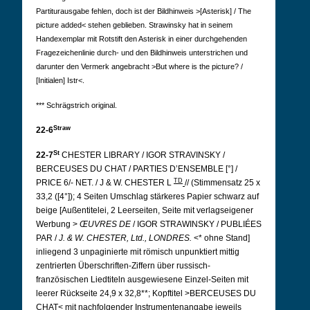
Partiturausgabe fehlen, doch ist der Bildhinweis >[Asterisk] / The
picture added< stehen geblieben. Strawinsky hat in seinem
Handexemplar mit Rotstift den Asterisk in einer durchgehenden
Fragezeichenlinie durch- und den Bildhinweis unterstrichen und
darunter den Vermerk angebracht >But where is the picture? /
[Initialen] Istr<.
*** Schrägstrich original.
Straw
22-6
St
22-7
CHESTER LIBRARY / IGOR STRAVINSKY /
BERCEUSES DU CHAT / PARTIES D’ENSEMBLE [°] /
TD
PRICE 6/- NET. / J & W. CHESTER L
// (Stimmensatz 25 x
33,2 ([4°]); 4 Seiten Umschlag stärkeres Papier schwarz auf
beige [Außentitelei, 2 Leerseiten, Seite mit verlagseigener
Werbung >
ŒUVRES DE
/ IGOR STRAWINSKY / PUBLIÉES
PAR /
J. & W. CHESTER, Ltd., LONDRES.
<* ohne Stand]
inliegend 3 unpaginierte mit römisch unpunktiert mittig
zentrierten Überschriften-Ziffern über russisch-
französischen Liedtiteln ausgewiesene Einzel-Seiten mit
leerer Rückseite 24,9 x 32,8**; Kopftitel >BERCEUSES DU
CHAT< mit nachfolgender Instrumentenangabe jeweils