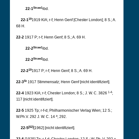
Straw1
22-1
ibd.
19
22-1
1919 KlA; r-f; Henn Genf [Chester London]; 8 S.; A.
68 H.
22-2
1917 P; r-f; Henn Genf; 8 S.; A. 69 H.
Straw1
22-2
ibd.
Straw2
22-2
ibd.
19
22-2
1917 P; r-f; Henn Genf; 8 S.; A. 69 H.
St
22-3
1917 Stimmensatz; Henn Genf [nicht identifiziert].
1-4
22-4
1923 KlA; r-f; Chester London; 8 S.; J. W. C. 3826
;
117 [nicht identifiziert].
22-5
1925 Tp; r-f-d; Philharmonischer Verlag Wien; 12 S.;
a
W.Ph.V. 292 J. W. C. 14
; 292.
[62]
22-5
[1962] [nicht identifiziert].