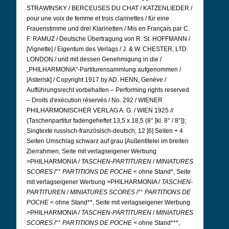
STRAWINSKY / BERCEUSES DU CHAT / KATZENLIEDER /
pour une voix de femme et trois clarinettes / für eine
Frauenstimme und drei Klarinetten / Mis en Français par C.
F. RAMUZ / Deutsche Übertragung von R. St. HOFFMANN /
[Vignette] / Eigentum des Verlags / J. & W. CHESTER, LTD.
LONDON / und mit dessen Genehmigung in die /
„PHILHARMONIA“-Partiturensammlung aufgenommen /
[Asterisk] / Copyright 1917 by AD. HENN, Genève /
Aufführungsrecht vorbehalten – Performing rights reserved
– Droits d'exécution réservés / No. 292 / WIENER
PHILHARMONISCHER VERLAG A. G. / WIEN 1925 //
(Taschenpartitur fadengeheftet 13,5 x 18,5 (8° [kl. 8° / 8°]);
Singtexte russisch-französisch-deutsch; 12 [6] Seiten + 4
Seiten Umschlag schwarz auf grau [Außentitelei im breiten
Zierrahmen, Seite mit verlagseigener Werbung
>PHILHARMONIA /
TASCHEN-PARTITUREN
/
MINIATURES
SCORES
/°°
PARTITIONS DE POCHE
< ohne Stand*, Seite
mit verlagseigener Werbung >PHILHARMONIA /
TASCHEN-
PARTITUREN
/
MINIATURES SCORES
/°°
PARTITIONS DE
POCHE
< ohne Stand**, Seite mit verlagseigener Werbung
>PHILHARMONIA /
TASCHEN-PARTITUREN
/
MINIATURES
SCORES
/°°
PARTITIONS DE POCHE
< ohne Stand***,