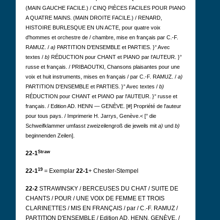
(MAIN GAUCHE FACILE.) / CINQ PIÈCES FACILES POUR PIANO
A QUATRE MAINS. (MAIN DROITE FACILE.) / RENARD,
HISTOIRE BURLESQUE EN UN ACTE, pour quatre voix
d'hommes et orchestre de / chambre, mise en français par C.-F.
RAMUZ. /
a)
PARTITION D'ENSEMBLE et PARTIES. }° Avec
textes /
b)
RÉDUCTION pour CHANT et PIANO par l'AUTEUR. }°
russe et français. / PRIBAOUTKI, Chansons plaisantes pour une
voix et huit instruments, mises en français / par C.-F. RAMUZ. /
a)
PARTITION D'ENSEMBLE et PARTIES. }° Avec textes /
b)
RÉDUCTION pour CHANT et PIANO par l'AUTEUR. }° russe et
français. / Edition AD. HENN — GENÈVE. [#] Propriété de l'auteur
pour tous pays. / Imprimerie H. Jarrys, Genève.<
[° die
Schweifklammer umfasst zweizeilengroß die jeweils mit
a)
und
b)
beginnenden Zeilen].
Straw
22-1
19
22-1
= Exemplar
22-1
+ Chester-Stempel
22-2
STRAWINSKY / BERCEUSES DU CHAT / SUITE DE
CHANTS / POUR / UNE VOIX DE FEMME ET TROIS
CLARINETTES / MIS EN FRANÇAIS / par / C.-F. RAMUZ /
PARTITION D'ENSEMBLE / Edition AD. HENN, GENÈVE. /