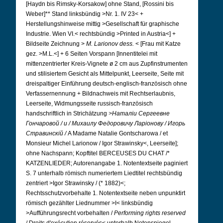
[Haydn bis Rimsky-Korsakow] ohne Stand, [Rossini bis
Weber]** Stand linksbündig >Nr. 1. IV 23< +
Herstellungshinweise mittig >Gesellschaft für graphische
Industrie. Wien VI.< rechtsbündig >Printed in Austria<] +
Bildseite Zeichnung >
M. Larionov dess.
< [Frau mit Katze
gez. >M.L.<] + 6 Seiten Vorspann [Innentitelei mit
mittenzentrierter Kreis-Vignete ø 2 cm aus Zupfinstrumenten
und stilisiertem Gesicht als Mittelpunkt, Leerseite, Seite mit
dreispaltiger Einführung deutsch-englisch-französisch ohne
Verfassernennung + Bildnachweis mit Rechtserlaubnis,
Leerseite, Widmungsseite russisch-französisch
handschriftlich in Strichätzung
>Наталiи Сергеевне
Гончаровой / и / Михаилу Федоровичу Ларiонову / Игорь
Стравинскiй /
A Madame Natalie Gontscharowa / et
Monsieur Michel Larionow / Igor Strawinsky<, Leerseite];
ohne Nachspann; Kopftitel BERCEUSES DU CHAT /*
KATZENLIEDER; Autorenangabe 1. Notentextseite paginiert
S. 7 unterhalb römisch numeriertem Liedtitel rechtsbündig
zentriert >Igor Strawinsky / (* 1882)<;
Rechtsschutzvorbehalte 1. Notentextseite neben unpunktirt
römisch gezählter Liednummer >I< linksbündig
>Aufführungsrecht vorbehalten /
Performing rights reserved