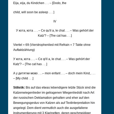
Eija, eija, du Kindchen . . . – [Dodo, the
child, will soon be asleep . . . ]
IV
У кота, кота . . .
– Ce qu'il a, le chat . . . – Was gehört der
Katz'? – [The cat has . . .]
Viertel = 69 (Vierstrophenlied mit Refrain = 7 Takte ohne
Auftaktzählung)
У кота, кота . . .
–
Ce qi'il a, le chat . . . – Was gehört der
Katz'? – [The cat has . . .]
А у дитятки мово . . .
– mon enfant . . . – doch mein Kind, . . .
– [My child . . .]
Stilistik:
Bis auf das etwas lebendigere letzte Stück sind die
Katzenwiegenlieder im getragenen Wiegenliedstil nach Art
der russischen Deklamation gehalten und eher auf den
Bewegungsgestus von Katzen als auf Textinterpretation hin
angelegt. Dem dient vermutlich auch die ausgefallene
Instrumentierung mit 3 Klarinetten, deren geschmeidiger