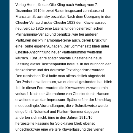
Verlag Henn, für das Otto Kling nach Vertrag vom 7.
Dezember 1919 in zwei Raten insgesamt zehntausend
Francs an Strawinsky bezahlte. Nach dem Übergang in den
Chester-Verlag druckte Chester 1923 den Klavierauszug
neu, vergab 1925 eine Lizenz für den österreichischen
Philharmonia-Verlag und benutzte, wie bei anderen
Partituren der Philharmonia-Reihe auch, deren Druck für
eine Reihe eigener Auflagen. Der Stimmensatz blieb unter
Chester-Anschrift und neuer Plattennummer weiterhin
käuflich. Fünf Jahre später brachte Chester eine neue
Fassung dieser Taschenpartitur heraus, in der nur noch der
französische und der deutsche Text abgedruckt wurden.
Den russischen Text hatte man offensichtlich abgedeckt.
Der Zwischenzeilenraum, wo er einmal gestanden hat, blieb
frei. In dieser Form wurden die
Katzenwiegenlieder
weiterhin
verkauft. Nach der Übernahme von Chester durch Hansen
erweiterte man das Impressum. Später erfuhr der Umschlag
modebedingte Abwandlungen, die v-Schreibweise wurde
eingeführt. Notentext und Platten-Nummer dagegen
änderten sich nicht. Eine in den Jahren 1915/16
hergestellte Fassung für Soloklavier blieb ebenso
ungedruckt wie eine weitere Klavierfassung des vierten