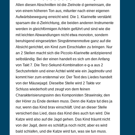
Allen diesen Abschnitten ist die Zielnote d gemeinsam, die
von einem höheren Ton aus, mitunter nach einer eigenen
Aufwärtsbewegung erreicht wird. Die 1. Klarinette verstärkt
sparsam die d-Zielrichtung, die beiden anderen Instrumente
werden in gleichförmigen Achteln geführt und sind wie die
mit leichten Abwandlungen nicht etwa monoton, sondern
beruhigend eingesetzten Singstimmenmotive ganz auf die
Absicht gerichtet, ein Kind zum Einschlafen zu bringen. Nur
an 2 Stellen macht sich die Piccolo-Klarinette antizipierend
selbständig. Bei der einen handelt es sich um den Anfang
von Takt 7. Die Terz-Sekund-Kombination e-g-a aus 2
Sechzehnteln und einer Achtel wirkt wie ein Jagdmotiv und
kommt hier zum erstenmal vor. Der Text des Liedes handelt
von der Mäusejagd. Dieselbe Stelle wird 2 Takte vor
Schluss wiederholt und zeugt von dem feinen
Charakterisierungssinn des Komponisten Strawinsky, den
der Hörer zu Ende denken muss. Denn die Katze tut dies ja
nur, wenn das Kind brav einschläft. Und an dieser Stelle
versichert das Lied, dass das Kind dies auch tun wird. Die
Katze wird also auf die Jagd gehen. Das Kind träumt nicht
von der Jagd, denn es schläft ja noch nicht; aber es wird
bald schlafen, und die Katze wird tun, was sie tun muss.