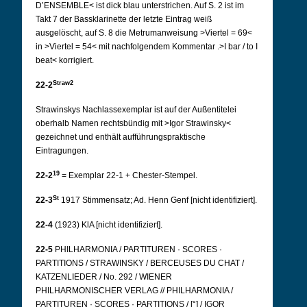
D’ENSEMBLE< ist dick blau unterstrichen. Auf S. 2 ist im
Takt 7 der Bassklarinette der letzte Eintrag weiß
ausgelöscht, auf S. 8 die Metrumanweisung >Viertel = 69<
in >Viertel = 54< mit nachfolgendem Kommentar .>I bar / to I
beat< korrigiert.
Straw2
22-2
Strawinskys Nachlassexemplar ist auf der Außentitelei
oberhalb Namen rechtsbündig mit >Igor Strawinsky<
gezeichnet und enthält aufführungspraktische
Eintragungen.
19
22-2
= Exemplar 22-1 + Chester-Stempel.
St
22-3
1917 Stimmensatz; Ad. Henn Genf [nicht identifiziert].
22-4
(1923) KlA [nicht identifiziert].
22-5
PHILHARMONIA / PARTITUREN · SCORES ·
PARTITIONS / STRAWINSKY / BERCEUSES DU CHAT /
KATZENLIEDER / No. 292 / WIENER
PHILHARMONISCHER VERLAG // PHILHARMONIA /
PARTITUREN · SCORES · PARTITIONS / [°] / IGOR