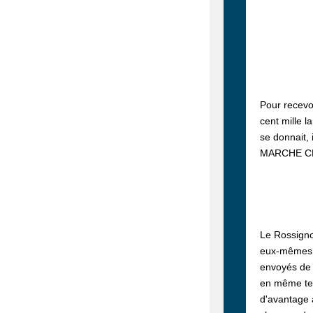
Pour recevoi
cent mille l
se donnait, 
MARCHE CHI
Le Rossigno
eux-mêmes ma
envoyés de 
en même temp
d'avantage a