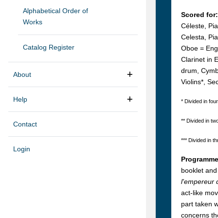
Alphabetical Order of
Scored for:
Works
Céleste, Pi
Celesta, Pia
Catalog Register
Oboe = Engl
Clarinet in 
drum, Cymbal
About
Violins*, Se
Help
* Divided in four
** Divided in tw
Contact
*** Divided in th
Login
Programme
booklet and
l'empereur 
act-like mov
part taken w
concerns the