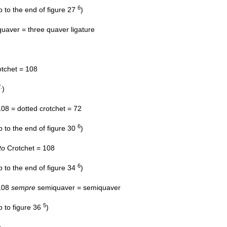
6
p to the end of figure 27
)
 quaver = three quaver ligature
tchet = 108
f.
)
108 = dotted crotchet = 72
6
p to the end of figure 30
)
to
Crotchet = 108
6
p to the end of figure 34
)
 108
sempre
semiquaver = semiquaver
5
p to figure 36
)