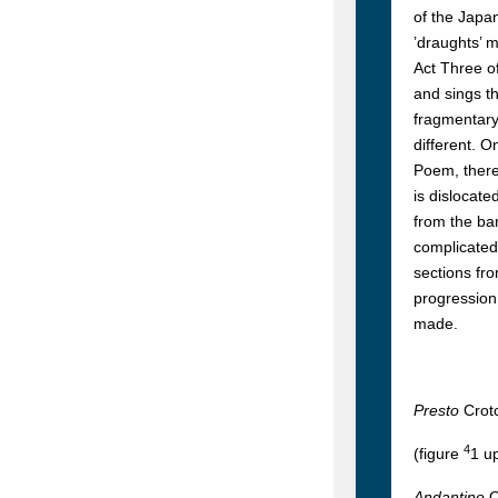
of the Japan
’draughts’ m
Act Three of
and sings th
fragmentary
different. 
Poem, there
is dislocat
from the bar
complicated 
sections fro
progression
made.
Presto
Crot
4
(figure
1 u
Andantino
Q