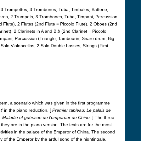
, 3 Trompettes, 3 Trombones, Tuba, Timbales, Batterie,
Horns, 2 Trumpets, 3 Trombones, Tuba, Timpani, Percussion,
nd Flute), 2 Flutes (2nd Flute = Piccolo Flute), 2 Oboes (2nd
rinet), 2 Clarinets in A and B
b
(2nd Clarinet = Piccolo
impani, Percussion (Triangle, Tambourin, Snare drum, Big
Solo Violoncellos, 2 Solo Double basses, Strings (First
oem, a scenario which was given in the first programme
t’
in the piano reduction.
[
Premier tableau: Le palais de
: Maladie et guérison de l'empereur de Chine.
]
The three
they are in the piano version. The texts are for the most
stivities in the palace of the Emperor of China. The second
y of the Emperor by the artful song of the nightingale.