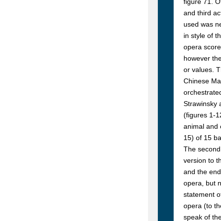
figure 71. O
and third ac
used was ne
in style of 
opera score
however the 
or values. 
Chinese Mar
orchestrated
Strawinsky 
(figures 1-1
animal and c
15) of 15 ba
The second 
version to t
and the endi
opera, but n
statement o
opera (to th
speak of th