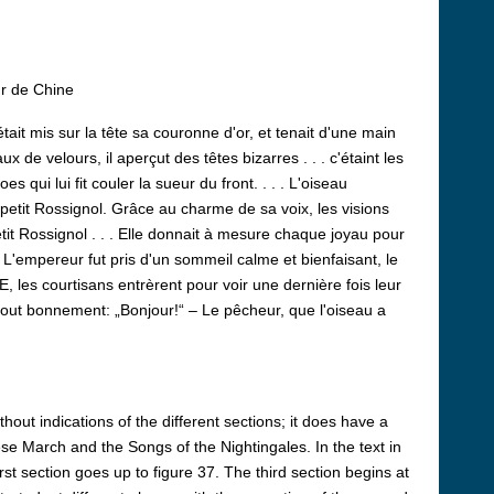
ur de Chine
était mis sur la tête sa couronne d'or, et tenait d'une main
 de velours, il aperçut des têtes bizarres . . . c'étaint les
 qui lui fit couler la sueur du front. . . . L'oiseau
 petit Rossignol. Grâce au charme de sa voix, les visions
tit Rossignol . . . Elle donnait à mesure chaque joyau pour
. L'empereur fut pris d'un sommeil calme et bienfaisant, le
RE, les courtisans entrèrent pour voir une dernière fois leur
t tout bonnement: „Bonjour!“ – Le pêcheur, que l'oiseau a
out indications of the different sections; it does have a
se March and the Songs of the Nightingales. In the text in
rst section goes up to figure 37. The third section begins at