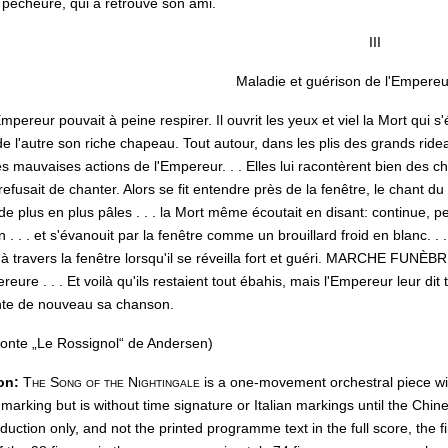
pêcheure, qui a retrouvé son ami.
III
Maladie et guérison de l'Empere
pereur pouvait à peine respirer. Il ouvrit les yeux et viel la Mort qui s'
e l'autre son riche chapeau. Tout autour, dans les plis des grands rideaux
s mauvaises actions de l'Empereur. . . Elles lui racontèrent bien des choes
fusait de chanter. Alors se fit entendre près de la fenêtre, le chant du
e plus en plus pâles . . . la Mort même écoutait en disant: continue, pe
. . . et s'évanouit par la fenêtre comme un brouillard froid en blanc. . 
ait à travers la fenêtre lorsqu'il se réveilla fort et guéri. MARCHE FUNÈB
eure . . . Et voilà qu'ils restaient tout ébahis, mais l'Empereur leur di
ante de nouveau sa chanson.
 conte „Le Rossignol“ de Andersen)
on:
The Song of the Nightingale
is a one-movement orchestral piece with
rking but is without time signature or Italian markings until the Chine
duction only, and not the printed programme text in the full score, the fi