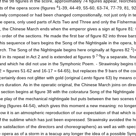
f the 98 figures in the score, approximately 74 figures appear, reorches
4
ts of the opera score (figures
1-39, 44-49, 55-60, 63-74, 77-79, 81, 92
wly composed or had been changed compositionally, not just only in ter
the opera, only used parts of Acts Two and Three and only the Fisherman
, the Chinese March ends when the emperor gives a sign at figure 81:
order of the sections. He made the first bar of figure 82 into three bars
This sequence of bars begins the Song of the Nightingale in the opera, 
2
ch. The Song of the Nightingale begins here originally at figures 82
(
7-9
 in its repeat in Act 2 and is extended at figures 9
by a separate, fin
and which he did not use in the Symphonic Poem. - Strawinsky begins t
2 = figures 51-62 and 16-17 = 64-65), but replaces the 9 bars of the co
ertainly does not glitter with gold (original
Lento
figure 63) by means 
rs duration. As in the operatic original, the Chinese March joins on direc
section begins at figure 38 with the
coloratura
Song of the Nightingale 
he play of the mechanical nightingale but puts between the two scenes 
ng (figures 44-54), which gives this moment a new meaning: no longer is
ow it is an atmospheric reproduction of our expectation of that which is 
f the sublime which has just been expressed. Strawinsky avoided the hu
e satisfaction of the directors and choreographers) as well as with spe
e opera as of a storm in a teacup any longer the idea of a possible Sy