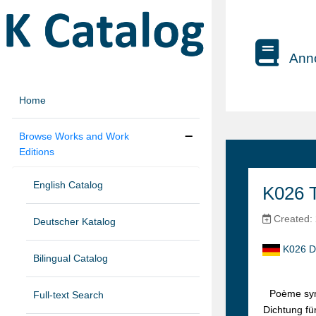
Anno
Home
Browse Works and Work
Editions
English Catalog
K026 T
Created: 
Deutscher Katalog
K026 D
Bilingual Catalog
Poème sym
Full-text Search
Dichtung fü