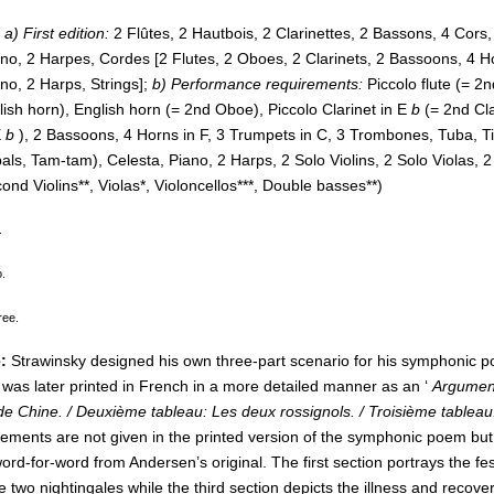
a) First edition:
2 Flûtes, 2 Hautbois, 2 Clarinettes, 2 Bassons, 4 Cors
ano, 2 Harpes, Cordes [2 Flutes, 2 Oboes, 2 Clarinets, 2 Bassoons, 4 
no, 2 Harps, Strings];
b) Performance requirements:
Piccolo flute (= 2
ish horn), English horn (= 2nd Oboe), Piccolo Clarinet in E
b
(= 2nd Cla
E
b
), 2 Bassoons, 4 Horns in F, 3 Trumpets in C, 3 Trombones, Tuba, T
s, Tam-tam), Celesta, Piano, 2 Harps, 2 Solo Violins, 2 Solo Violas, 2 
cond Violins**, Violas*, Violoncellos***, Double basses**)
.
o.
ree.
:
Strawinsky designed his own three-part scenario for his symphonic p
 was later printed in French in a more detailed manner as an ‘
Argumen
de Chine. / Deuxième tableau: Les deux rossignols. / Troisième tableau
ements are not given in the printed version of the symphonic poem but 
ord-for-word from Andersen’s original. The first section portrays the fe
 two nightingales while the third section depicts the illness and recover