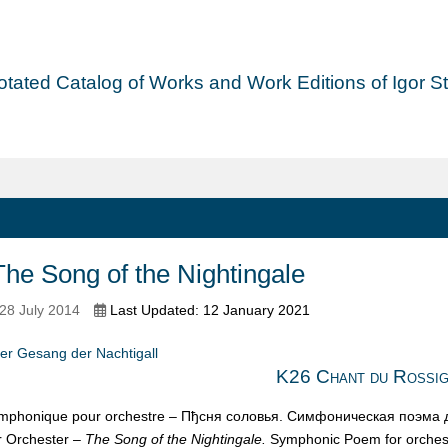
tated Catalog of Works and Work Editions of Igor Str
he Song of the Nightingale
28 July 2014
Last Updated: 12 January 2021
er Gesang der Nachtigall
K26 Chant du Rossig
phonique pour orchestre – Пђсня соловья. Симфоническая поэма 
r Orchester –
The Song of the Nightingale.
Symphonic Poem for orches