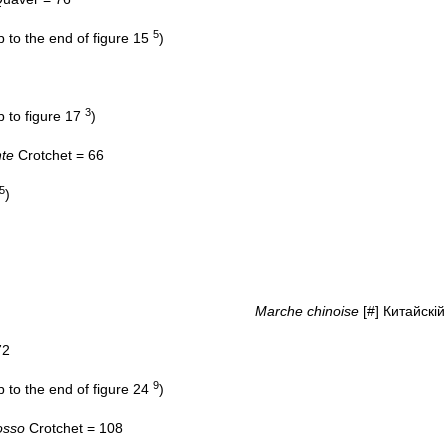
5
p to the end of figure 15
)
3
p to figure 17
)
nte
Crotchet = 66
5
)
Marche chinoise
[#] Китайскі
72
9
p to the end of figure 24
)
osso
Crotchet = 108