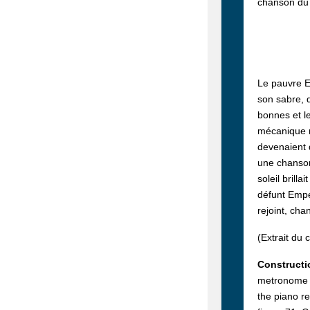
chanson du 
Le pauvre Em
son sabre, d
bonnes et le
mécanique re
devenaient d
une chanson 
soleil brill
défunt Emper
rejoint, ch
(Extrait du
Constructi
metronome ma
the piano re