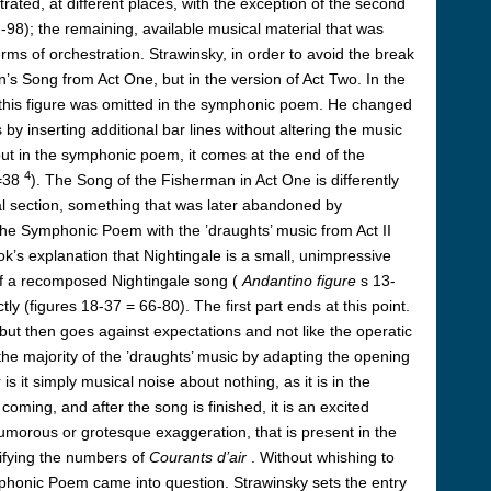
trated, at different places, with the exception of the second
-98); the remaining, available musical material that was
ms of orchestration. Strawinsky, in order to avoid the break
’s Song from Act One, but in the version of Act Two. In the
 this figure was omitted in the symphonic poem. He changed
 by inserting additional bar lines without altering the music
but in the symphonic poem, it comes at the end of the
4
=38
). The Song of the Fisherman in Act One is differently
al section, something that was later abandoned by
he Symphonic Poem with the ’draughts’ music from Act II
ok’s explanation that Nightingale is a small, unimpressive
of a recomposed Nightingale song (
Andantino figure
s 13-
tly (figures 18-37 = 66-80). The first part ends at this point.
but then goes against expectations and not like the operatic
the majority of the ’draughts’ music by adapting the opening
 it simply musical noise about nothing, as it is in the
coming, and after the song is finished, it is an excited
morous or grotesque exaggeration, that is present in the
cifying the numbers of
Courants d’air
. Without whishing to
mphonic Poem came into question. Strawinsky sets the entry