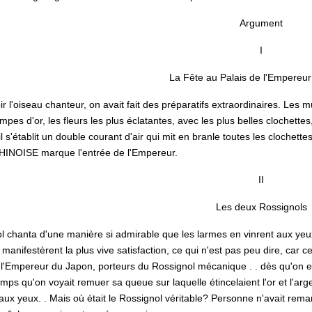
Argument
I
La Fête au Palais de l'Empereur
r l'oiseau chanteur, on avait fait des préparatifs extraordinaires. Les m
ampes d'or, les fleurs les plus éclatantes, avec les plus belles clochett
il s'établit un double courant d'air qui mit en branle toutes les clochett
NOISE marque l'entrée de l'Empereur.
II
Les deux Rossignols
l chanta d'une manière si admirable que les larmes en vinrent aux yeux 
nifestèrent la plus vive satisfaction, ce qui n'est pas peu dire, car ce son
l'Empereur du Japon, porteurs du Rossignol mécanique . . dès qu'on e
s qu'on voyait remuer sa queue sur laquelle étincelaient l'or et l'argent
ux yeux. . Mais où était le Rossignol véritable? Personne n'avait remarq