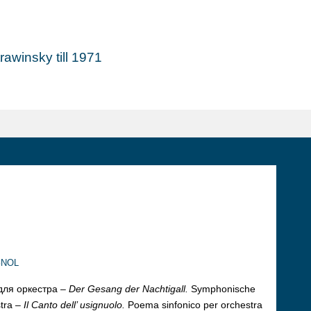
awinsky till 1971
nol
для оркестра –
Der Gesang der Nachtigall.
Symphonische
tra –
Il Canto dell’ usignuolo.
Poema sinfonico per orchestra