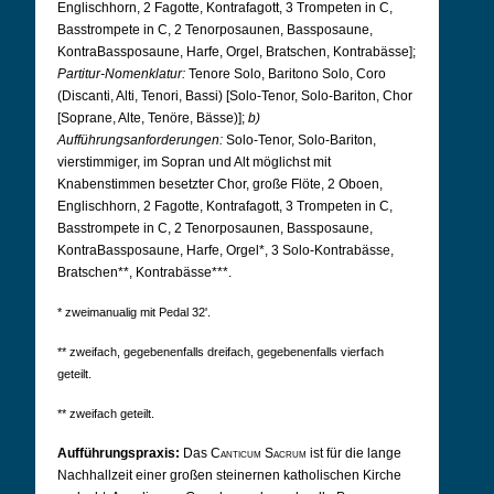
Englischhorn, 2 Fagotte, Kontrafagott, 3 Trompeten in C,
Basstrompete in C, 2 Tenorposaunen, Bassposaune,
KontraBassposaune, Harfe, Orgel, Bratschen, Kontrabässe];
Partitur-Nomenklatur:
Tenore Solo, Baritono Solo, Coro
(Discanti, Alti, Tenori, Bassi) [Solo-Tenor, Solo-Bariton, Chor
[Soprane, Alte, Tenöre, Bässe)];
b)
Aufführungsanforderungen:
Solo-Tenor, Solo-Bariton,
vierstimmiger, im Sopran und Alt möglichst mit
Knabenstimmen besetzter Chor, große Flöte, 2 Oboen,
Englischhorn, 2 Fagotte, Kontrafagott, 3 Trompeten in C,
Basstrompete in C, 2 Tenorposaunen, Bassposaune,
KontraBassposaune, Harfe, Orgel*, 3 Solo-Kontrabässe,
Bratschen**, Kontrabässe***.
* zweimanualig mit Pedal 32'.
** zweifach, gegebenenfalls dreifach, gegebenenfalls vierfach
geteilt.
** zweifach geteilt.
Aufführungspraxis:
Das
Canticum Sacrum
ist für die lange
Nachhallzeit einer großen steinernen katholischen Kirche