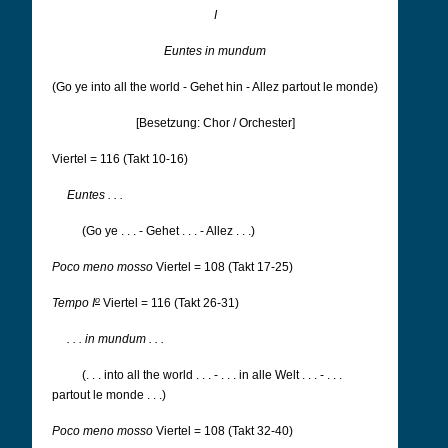
I
Euntes in mundum
(Go ye into all the world - Gehet hin - Allez partout le monde)
[Besetzung: Chor / Orchester]
Viertel = 116 (Takt 10-16)
Euntes . . .
(Go ye . . . - Gehet . . . - Allez . . .)
Poco meno mosso
Viertel = 108 (Takt 17-25)
o
Tempo I
Viertel = 116 (Takt 26-31)
. . . in mundum . . .
(. . . into all the world . . . - . . . in alle Welt . . . - . . .
partout le monde . . .)
Poco meno mosso
Viertel = 108 (Takt 32-40)