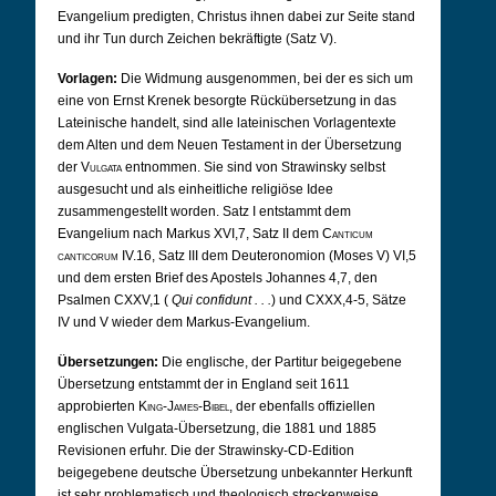
Evangelium predigten, Christus ihnen dabei zur Seite stand
und ihr Tun durch Zeichen bekräftigte (Satz V).
Vorlagen:
Die Widmung ausgenommen, bei der es sich um
eine von Ernst Krenek besorgte Rückübersetzung in das
Lateinische handelt, sind alle lateinischen Vorlagentexte
dem Alten und dem Neuen Testament in der Übersetzung
der
Vulgata
entnommen. Sie sind von Strawinsky selbst
ausgesucht und als einheitliche religiöse Idee
zusammengestellt worden. Satz I entstammt dem
Evangelium nach Markus XVI,7, Satz II dem
Canticum
canticorum
IV.16, Satz III dem Deuteronomion (Moses V) VI,5
und dem ersten Brief des Apostels Johannes 4,7, den
Psalmen CXXV,1 (
Qui confidunt . . .
) und CXXX,4-5, Sätze
IV und V wieder dem Markus-Evangelium.
Übersetzungen:
Die englische, der Partitur beigegebene
Übersetzung entstammt der in England seit 1611
approbierten
King-James-Bibel
, der ebenfalls offiziellen
englischen Vulgata-Übersetzung, die 1881 und 1885
Revisionen erfuhr. Die der Strawinsky-CD-Edition
beigegebene deutsche Übersetzung unbekannter Herkunft
ist sehr problematisch und theologisch streckenweise