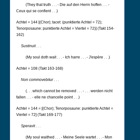
(They that truth . . . - Die auf den Herrn hoffen . . . -
Ceux qui se confient . . .)
Achtel = 144 [(Chor); tacet: (punktierte Achtel = 72);
Tenorposaune: punktierte Achtel = Viertel = 72)] (Takt 154-
162)
Sustinuit . . .
(My soul doth wait . . . - Ich harre . . . - J'espère . . .)
Achtel = 108 (Takt 163-168)
Non commovebitur
. . .
(. . . which cannot be removed . . . - . . . werden nicht
fallen . . . - elle ne chancelle point . . .)
Achtel = 144 = [(Chor); Tenorposaune: punktierte Achtel =
Viertel = 72] (Takt 169-177)
Speravit . . .
(My soul waithed . . . - Meine Seele wartet . . . - Mon