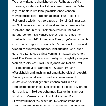
Wechselwirkung, geht nicht von der Reihe aus auf die
Thematik, sondern entwickelt aus dem Thema die Reihe,
legt Reihenteile um tonal-polarisierende Zentren,
verweigert jeglichen Reihenautomatismus, indem er
Reihenteile wiederholt, so dass sich Seriellität immer auch
mit Nichtseriellität paart und im alten Sinne harmonische
Intervalle, aber nicht aus einem Akkordbildungswillen
heraus, sondern als Konstruktionsergebnis, entstehen.
Insofern ist eine Erläuterung von
Surge, aquilo
immer auch
eine Erläuterung kompositorischer Verfahrenstechniken, die
wiederum aus verschiedener Sicht erfolgen kann, aber
durch die Kürze des Stücks von nur 47 Takten erleichtert
wird. Das
Canticum Sacrum
ist häufig und sorgfältig analysiert
worden, zuerst von Erwin Stein, dann von Robert Craft.
Textdeutende Mittel wurden von Strawinsky ganz
offensichtlich und auch im Instrumentalbereich eingesetzt.
Die lang ausgehaltenen Töne bei
in mundum
und
in
mundum universum
gehören ebenso dazu wie die
Heroldstrompeten in der Dedicatio oder die Identifizierung
der Musik zum Text des Johannes-Evangeliums mit der
Musik zum Moses-Text im Abschnitt
Caritas
. Die
Stimmkreuzungen zwischen der Reversionsreihe des
Tenors und der Inversionsreihe des Baritons im Abschnitt