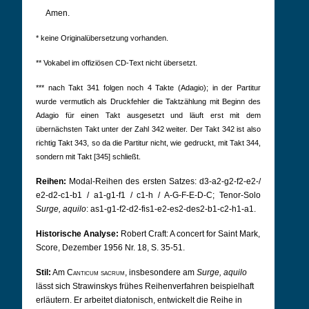
Amen.
* keine Originalübersetzung vorhanden.
** Vokabel im offiziösen CD-Text nicht übersetzt.
*** nach Takt 341 folgen noch 4 Takte (Adagio); in der Partitur
wurde vermutlich als Druckfehler die Taktzählung mit Beginn des
Adagio für einen Takt ausgesetzt und läuft erst mit dem
übernächsten Takt unter der Zahl 342 weiter. Der Takt 342 ist also
richtig Takt 343, so da die Partitur nicht, wie gedruckt, mit Takt 344,
sondern mit Takt [345] schließt.
Reihen:
Modal-Reihen des ersten Satzes: d3-a2-g2-f2-e2-/
e2-d2-c1-b1 / a1-g1-f1 / c1-h / A-G-F-E-D-C; Tenor-Solo
Surge, aquilo
: as1-g1-f2-d2-fis1-e2-es2-des2-b1-c2-h1-a1.
Historische Analyse:
Robert Craft: A concert for Saint Mark,
Score, Dezember 1956 Nr. 18, S. 35-51.
Stil:
Am
Canticum sacrum
, insbesondere am
Surge, aquilo
lässt sich Strawinskys frühes Reihenverfahren beispielhaft
erläutern. Er arbeitet diatonisch, entwickelt die Reihe in