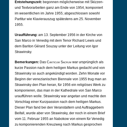
Entstehungszeit:
begonnen möglicherweise mit Skizzen-
und Textvorarbeiten ganz am Ende von 1954, komponiert
im wesentlichen im Jahre 1955; abgeschlossen sowohl
Partitur wie Klavierauszug spätestens am 25. November
1955.
Uraufführung:
am 13. September 1956 in der Kirche von
San Marco in Venedig mit dem Tenor Richard Lewis und
dem Bariton Gérard Souzay unter der Leitung von Igor
Strawinsky.
Bemerkungen:
Das
Canticum Sacrum
war ursprünglich als
kurze Passion nach dem heiligen Markus gedacht und von
Strawinsky so auch angekündigt worden. Zehn Monate vor
Beginn der venezianischen Biennale von 1955 trug man an
Strawinsky den Plan heran, für 1956 ein religiöses Werk zu
komponieren, das man in der Kathedrale von San Marco
uraufführen wolle. Strawinsky war angetan und machte den
Vorschlag einer Kurzpassion nach dem heiligen Markus.
Dieser Plan fand bei den Veranstaltern und Auftraggebern
Beifall, wurde aber von Strawinsky, der noch in einem Brief
vom 11. Februar 1955 an Nabokow von einem für Venedig
zu komponierenden Kreuzweg nach Markus gesprochen