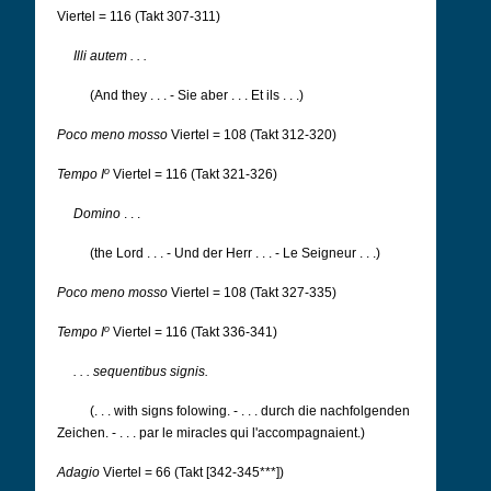
Viertel = 116 (Takt 307-311)
Illi autem . . .
(And they . . . - Sie aber . . .
Et ils . . .)
Poco meno mosso
Viertel = 108 (Takt 312-320)
o
Tempo I
Viertel = 116 (Takt 321-326)
Domino
. . .
(the Lord . . . - Und der Herr . . . - Le Seigneur . . .)
Poco meno mosso
Viertel = 108 (Takt 327-335)
o
Tempo I
Viertel = 116 (Takt 336-341)
. . . sequentibus signis.
(. . . with signs folowing. - . . . durch die nachfolgenden
Zeichen. - . . . par le miracles qui l'accompagnaient.)
Adagio
Viertel = 66 (Takt [342-345***])