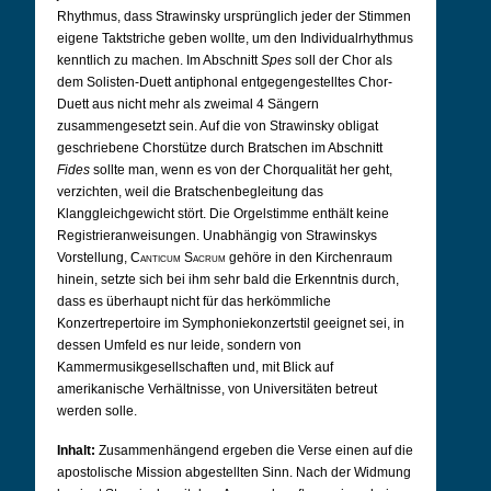
Rhythmus, dass Strawinsky ursprünglich jeder der Stimmen
eigene Taktstriche geben wollte, um den Individualrhythmus
kenntlich zu machen. Im Abschnitt
Spes
soll der Chor als
dem Solisten-Duett antiphonal entgegengestelltes Chor-
Duett aus nicht mehr als zweimal 4 Sängern
zusammengesetzt sein. Auf die von Strawinsky obligat
geschriebene Chorstütze durch Bratschen im Abschnitt
Fides
sollte man, wenn es von der Chorqualität her geht,
verzichten, weil die Bratschenbegleitung das
Klanggleichgewicht stört. Die Orgelstimme enthält keine
Registrieranweisungen. Unabhängig von Strawinskys
Vorstellung,
Canticum Sacrum
gehöre in den Kirchenraum
hinein, setzte sich bei ihm sehr bald die Erkenntnis durch,
dass es überhaupt nicht für das herkömmliche
Konzertrepertoire im Symphoniekonzertstil geeignet sei, in
dessen Umfeld es nur leide, sondern von
Kammermusikgesellschaften und, mit Blick auf
amerikanische Verhältnisse, von Universitäten betreut
werden solle.
Inhalt:
Zusammenhängend ergeben die Verse einen auf die
apostolische Mission abgestellten Sinn. Nach der Widmung