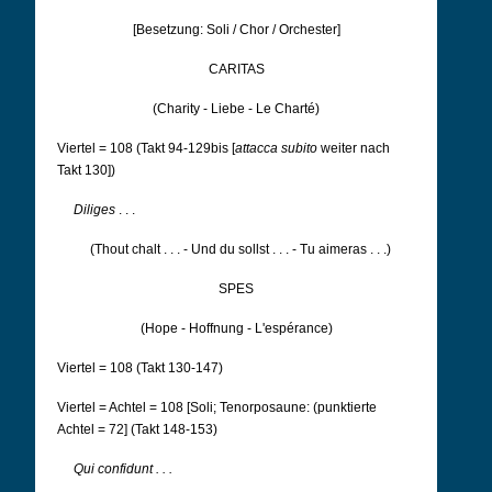
[Besetzung: Soli / Chor / Orchester]
CARITAS
(Charity - Liebe - Le Charté)
Viertel = 108 (Takt 94-129bis [
attacca subito
weiter nach
Takt 130])
Diliges
. . .
(Thout chalt . . . - Und du sollst . . . - Tu aimeras . . .)
SPES
(Hope - Hoffnung - L'espérance)
Viertel = 108 (Takt 130-147)
Viertel = Achtel = 108 [Soli; Tenorposaune: (punktierte
Achtel = 72] (Takt 148-153)
Qui confidunt . . .