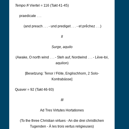
o
Tempo I
Viertel = 116 (Takt 41-45)
praedicate . . .
(and preach . . . - und prediget . . . - et prêchez . . .)
II
Surge, aquilo
(Awake, O north wind . . . - Steh auf, Nordwind . . . - Lève-toi,
aquilon)
[Besetzung: Tenor / Flöte, Englischhorn, 2 Solo-
Kontrabässe]
Quaver = 92 (Takt 46-93)
III
Ad Tres Virtutes Hortationes
(To the three Christian virtues - An die drei christlichen
Tugenden - À les trois vertus religieuses)