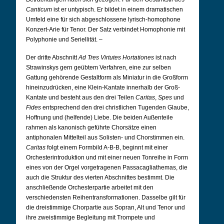
Canticum
ist er untypisch. Er bildet in einem dramatischen
Umfeld eine für sich abgeschlossene lyrisch-homophone
Konzert-Arie für Tenor. Der Satz verbindet Homophonie mit
Polyphonie und Seriellität.
–
Der dritte Abschnitt
Ad Tres Virtutes Hortationes
ist nach
Strawinskys gern geübtem Verfahren, eine zur selben
Gattung gehörende Gestaltform als Miniatur in die Großform
hineinzudrücken, eine Klein-Kantate innerhalb der Groß-
Kantate und besteht aus den drei Teilen
Caritas
,
Spes
und
Fides
entsprechend den drei christlichen Tugenden Glaube,
Hoffnung und (helfende) Liebe. Die beiden Außenteile
rahmen als kanonisch geführte Chorsätze einen
antiphonalen Mittelteil aus Solisten- und Chorstimmen ein.
Caritas
folgt einem Formbild A-B-B, beginnt mit einer
Orchesterintroduktion und mit einer neuen Tonreihe in Form
eines von der Orgel vorgetragenen Passacagliathemas, die
auch die Struktur des vierten Abschnittes bestimmt. Die
anschließende Orchesterpartie arbeitet mit den
verschiedensten Reihentransformationen. Dasselbe gilt für
die dreistimmige Chorpartie aus Sopran, Alt und Tenor und
ihre zweistimmige Begleitung mit Trompete und