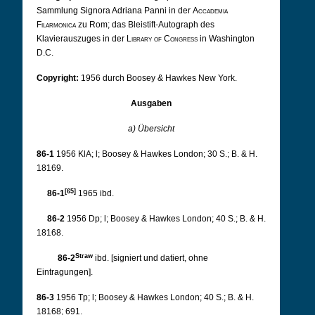
Sammlung Signora Adriana Panni in der
Accademia
Filarmonica
zu Rom; das Bleistift-Autograph des
Klavierauszuges in der
Library of Congress
in Washington
D.C.
Copyright:
1956 durch Boosey & Hawkes New York.
Ausgaben
a) Übersicht
86-1
1956 KlA; l; Boosey & Hawkes London; 30 S.; B. & H.
18169.
[65]
86-1
1965 ibd.
86-2
1956 Dp; l; Boosey & Hawkes London; 40 S.; B. & H.
18168.
Straw
86-2
ibd. [signiert und datiert, ohne
Eintragungen].
86-3
1956 Tp; l; Boosey & Hawkes London; 40 S.; B. & H.
18168; 691.