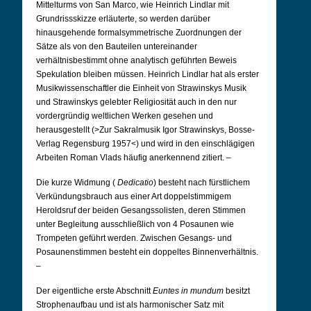
Mittelturms von San Marco, wie Heinrich Lindlar mit
Grundrissskizze erläuterte, so werden darüber
hinausgehende formalsymmetrische Zuordnungen der
Sätze als von den Bauteilen untereinander
verhältnisbestimmt ohne analytisch geführten Beweis
Spekulation bleiben müssen.
Heinrich Lindlar hat als erster
Musikwissenschaftler die Einheit von Strawinskys Musik
und Strawinskys gelebter Religiosität auch in den nur
vordergründig weltlichen Werken gesehen und
herausgestellt (>Zur Sakralmusik Igor Strawinskys, Bosse-
Verlag Regensburg 1957<) und wird in den einschlägigen
Arbeiten Roman Vlads häufig anerkennend zitiert. –
Die kurze Widmung (
Dedicatio
) besteht nach fürstlichem
Verkündungsbrauch aus einer Art doppelstimmigem
Heroldsruf der beiden Gesangssolisten, deren Stimmen
unter Begleitung ausschließlich von 4 Posaunen wie
Trompeten geführt werden. Zwischen Gesangs- und
Posaunenstimmen besteht ein doppeltes Binnenverhältnis.
–
Der eigentliche erste Abschnitt
Euntes in mundum
besitzt
Strophenaufbau und ist als harmonischer Satz mit