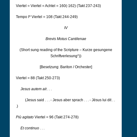
Viertel = Viertel = Achtel = 160(-162) (Takt 237-243)
o
Tempo I
Viertel = 108 (Takt 244-249)
IV
Brevis Motus Cantilenae
(
Short sung reading of the Scripture –
Kurze gesungene
Schriftverlesung*))
[Besetzung: Bariton / Orchester]
Viertel = 88 (Takt 250-273)
Jesus autem ait . . .
(Jesus said . . . - Jesus aber sprach . . . - Jésus lui dit . .
.)
Più agitato
Viertel = 96 (Takt 274-278)
Et continuo . . .