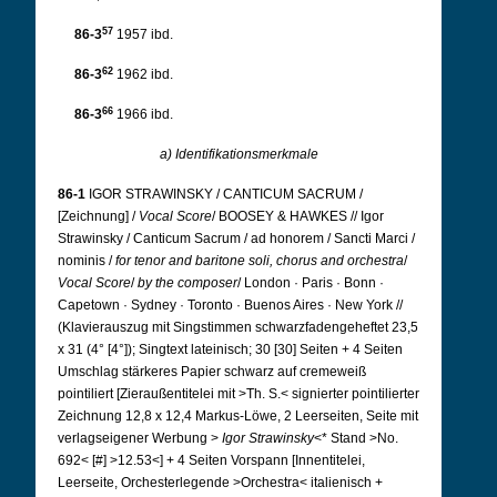
57
86-3
1957 ibd.
62
86-3
1962 ibd.
66
86-3
1966 ibd.
a) Identifikationsmerkmale
86-1
IGOR STRAWINSKY / CANTICUM SACRUM /
[Zeichnung] /
Vocal Score
/ BOOSEY & HAWKES // Igor
Strawinsky / Canticum Sacrum / ad honorem / Sancti Marci /
nominis /
for tenor
and baritone soli, chorus and orchestra
/
Vocal Score
/
by the composer
/ London · Paris · Bonn ·
Capetown · Sydney · Toronto · Buenos Aires · New York //
(Klavierauszug mit Singstimmen schwarzfadengeheftet 23,5
x 31 (4° [4°]); Singtext lateinisch; 30 [30] Seiten + 4 Seiten
Umschlag stärkeres Papier schwarz auf cremeweiß
pointiliert [Zieraußentitelei mit >Th. S.< signierter pointilierter
Zeichnung 12,8 x 12,4 Markus-Löwe, 2 Leerseiten, Seite mit
verlagseigener Werbung >
Igor Strawinsky
<* Stand >No.
692< [#] >12.53<] + 4 Seiten Vorspann [Innentitelei,
Leerseite, Orchesterlegende >Orchestra< italienisch +