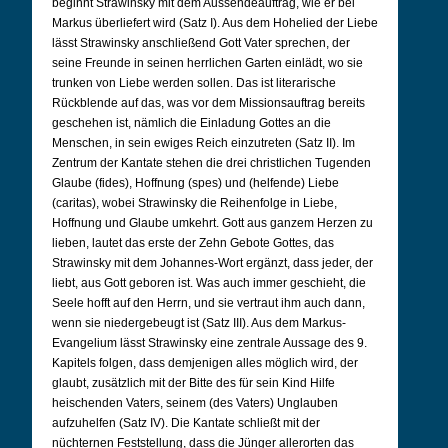
beginnt Strawinsky mit dem Aussendeauftrag, wie er bei
Markus überliefert wird (Satz I). Aus dem Hohelied der Liebe
lässt Strawinsky anschließend Gott Vater sprechen, der
seine Freunde in seinen herrlichen Garten einlädt, wo sie
trunken von Liebe werden sollen. Das ist literarische
Rückblende auf das, was vor dem Missionsauftrag bereits
geschehen ist, nämlich die Einladung Gottes an die
Menschen, in sein ewiges Reich einzutreten (Satz II). Im
Zentrum der Kantate stehen die drei christlichen Tugenden
Glaube (fides), Hoffnung (spes) und (helfende) Liebe
(caritas), wobei Strawinsky die Reihenfolge in Liebe,
Hoffnung und Glaube umkehrt. Gott aus ganzem Herzen zu
lieben, lautet das erste der Zehn Gebote Gottes, das
Strawinsky mit dem Johannes-Wort ergänzt, dass jeder, der
liebt, aus Gott geboren ist. Was auch immer geschieht, die
Seele hofft auf den Herrn, und sie vertraut ihm auch dann,
wenn sie niedergebeugt ist (Satz III). Aus dem Markus-
Evangelium lässt Strawinsky eine zentrale Aussage des 9.
Kapitels folgen, dass demjenigen alles möglich wird, der
glaubt, zusätzlich mit der Bitte des für sein Kind Hilfe
heischenden Vaters, seinem (des Vaters) Unglauben
aufzuhelfen (Satz IV). Die Kantate schließt mit der
nüchternen Feststellung, dass die Jünger allerorten das