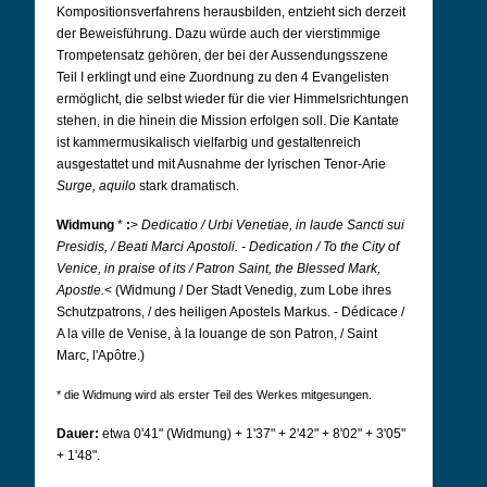
Kompositionsverfahrens herausbilden, entzieht sich derzeit
der Beweisführung. Dazu würde auch der vierstimmige
Trompetensatz gehören, der bei der Aussendungsszene
Teil I erklingt und eine Zuordnung zu den 4 Evangelisten
ermöglicht, die selbst wieder für die vier Himmelsrichtungen
stehen, in die hinein die Mission erfolgen soll. Die Kantate
ist kammermusikalisch vielfarbig und gestaltenreich
ausgestattet und mit Ausnahme der lyrischen Tenor-Arie
Surge, aquilo
stark dramatisch.
Widmung
*
:
>
Dedicatio / Urbi Venetiae, in laude Sancti sui
Presidis, / Beati Marci Apostoli. - Dedication / To the City of
Venice, in praise of its / Patron Saint, the Blessed Mark,
Apostle.
<
(Widmung / Der Stadt Venedig, zum Lobe ihres
Schutzpatrons, / des heiligen Apostels Markus. - Dédicace /
A la ville de Venise, à la louange de son Patron, / Saint
Marc, l'Apôtre.)
* die Widmung wird als erster Teil des Werkes mitgesungen.
Dauer:
etwa 0'41" (Widmung) + 1'37" + 2'42" + 8'02" + 3'05"
+ 1'48".