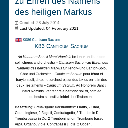
zu Ehren des Namens
des heiligen Markus
Created: 28 July 2014
Last Updated: 04 February 2021
K086 Canticum Sacrum
K86 Canticum Sacrum
Ad Honorem Sancti Marci Nominis
for tenor and baritone
soli, chorus and orchestra –
Canticum Sacrum zu Ehren des
Namens des heiligen Markus
für Tenor– und Bariton-Solo,
Chor und Orchester –
Canticum Sacrum
pour ténor et
baryton soli, chœur et orchestre, sur des textes en latin des
deux Testaments –
Canticum Sacrum.
Ad Honorem Sancti
Marci Nominis. Per tenore e baritono solisti, coro ed
orchestra su testi latinidei due Testamenti
Besetzung:
Erstausgabe Vorspanntext:
Flauto, 2 Oboi,
Corno inglese, 2 Fagotti, Contrafagotto, 3 Trombe in Do,
Tromba bassa in Do, 2 Tromboni tenori, Trombone basso,
Arpa, Organo, Viole, Contrabassi [Flöte, 2 Oboen,