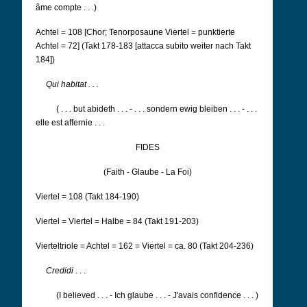
âme compte . . .)
Achtel = 108 [Chor; Tenorposaune Viertel = punktierte
Achtel = 72] (Takt 178-183 [attacca subito weiter nach Takt
184])
Qui habitat . . .
( . . . but abideth . . . - . . . sondern ewig bleiben . . . - . . .
elle est affernie . . .
FIDES
(Faith - Glaube - La Foi)
Viertel = 108 (Takt 184-190)
Viertel = Viertel = Halbe = 84 (Takt 191-203)
Vierteltriole = Achtel = 162 = Viertel = ca. 80 (Takt 204-236)
Credidi
. . .
(I believed . . . - Ich glaube . . . - J'avais confidence . . . )