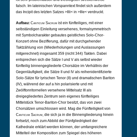
falsch. Im lateinischen Vorspanntext findet sich außerdem
das Incipit des letzten Satzes >Illi< in >Ille< verdruckt.
Aufbau:
Canticum Sacrum
ist ein fünfteiliges, mit einer
selbständigen Einleitung versehenes, formalsymmetrisch
mit Symbolcharakter gebautes geistliches Solo-Chor-
Konzert ohne Bezifferung, dafür mit durchgehender
Taktzählung von (Wiederholungen und Auslassungen
mitgerechnet) insgesamt 359 (nicht 344) Takten. Dabei
entsprechen sich die Sätze I und V als selbst wieder
fünfteilig binnengegliederte Chorsätze im Verhältnis der
Gegenläufigkeit, die Sätze II und IV als reihenidentifizierte
Solo-Sätze für lyrischen Tenor (II) und dramatischen Bariton
(IV), während der auf a hin polarisierte und mit
Zwölftonritornellen versehene Mittelsatz III als
dreigegliedertes Zentrum sein eigenes fünfteiliges
Mittelstück Tenor-Bariton-Chor besitzt, das von zwei
Chorsätzen umschlossen wird. Mag die Fünfteiligkeit von
Canticum Sacrum
, die sich ja in die Binnengliederung hinein
fortsetzt, noch zum Abbild der Fünfgliedrigkeit der
Kathedrale erklärt werden können, der umfangreichere
Mittelteil der Komposition zum Spiegel des höheren