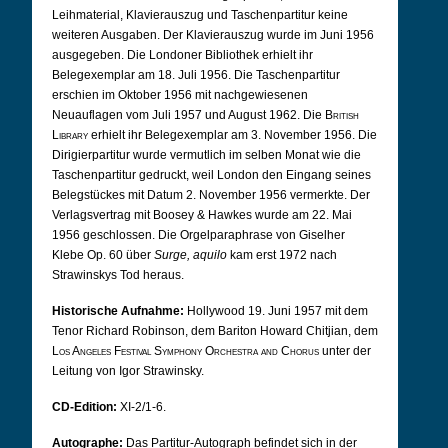
Leihmaterial, Klavierauszug und Taschenpartitur keine
weiteren Ausgaben. Der Klavierauszug wurde im Juni 1956
ausgegeben. Die Londoner Bibliothek erhielt ihr
Belegexemplar am 18. Juli 1956. Die Taschenpartitur
erschien im Oktober 1956 mit nachgewiesenen
Neuauflagen vom Juli 1957 und August 1962. Die
British
Library
erhielt ihr Belegexemplar am 3. November 1956. Die
Dirigierpartitur wurde vermutlich im selben Monat wie die
Taschenpartitur gedruckt, weil London den Eingang seines
Belegstückes mit Datum 2. November 1956 vermerkte. Der
Verlagsvertrag mit Boosey & Hawkes wurde am 22. Mai
1956 geschlossen. Die Orgelparaphrase von Giselher
Klebe Op. 60 über
Surge, aquilo
kam erst 1972 nach
Strawinskys Tod heraus.
Historische Aufnahme:
Hollywood 19. Juni 1957 mit dem
Tenor Richard Robinson, dem Bariton Howard Chitjian, dem
Los Angeles Festival Symphony Orchestra and Chorus
unter der
Leitung von Igor Strawinsky.
CD-Edition:
XI-2/1-6.
Autographe:
Das Partitur-Autograph befindet sich in der