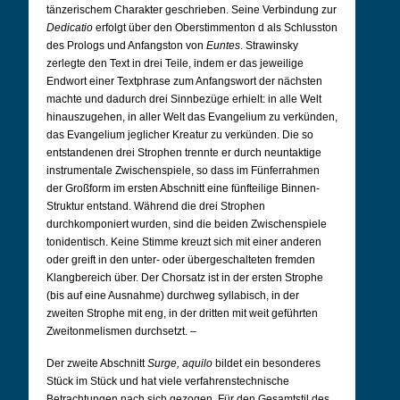
tänzerischem Charakter geschrieben. Seine Verbindung zur
Dedicatio
erfolgt über den Oberstimmenton d als Schlusston
des Prologs und Anfangston von
Euntes
. Strawinsky
zerlegte den Text in drei Teile, indem er das jeweilige
Endwort einer Textphrase zum Anfangswort der nächsten
machte und dadurch drei Sinnbezüge erhielt: in alle Welt
hinauszugehen, in aller Welt das Evangelium zu verkünden,
das Evangelium jeglicher Kreatur zu verkünden. Die so
entstandenen drei Strophen trennte er durch neuntaktige
instrumentale Zwischenspiele, so dass im Fünferrahmen
der Großform im ersten Abschnitt eine fünfteilige Binnen-
Struktur entstand. Während die drei Strophen
durchkomponiert wurden, sind die beiden Zwischenspiele
tonidentisch. Keine Stimme kreuzt sich mit einer anderen
oder greift in den unter- oder übergeschalteten fremden
Klangbereich über. Der Chorsatz ist in der ersten Strophe
(bis auf eine Ausnahme) durchweg syllabisch, in der
zweiten Strophe mit eng, in der dritten mit weit geführten
Zweitonmelismen durchsetzt.
–
Der zweite Abschnitt
Surge, aquilo
bildet ein besonderes
Stück im Stück und hat viele verfahrenstechnische
Betrachtungen nach sich gezogen. Für den Gesamtstil des