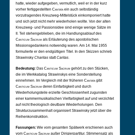
hatte, wieder aufgegeben, vermutlich, weil er in der kurz
vorher fertiggestellten
Cantata
ein auch selbständig
vorzutragendes Kreuzweg-Mittelstück einkomponiert hatte
und sich jetzt nicht mehr wiederholen wollte. Von der alten
Kreuzweg- und Passionsidee sind einige wenige Sätze im
II. Teil stehengeblieben, die im Handlungsablauf des
Canticum Sacrum
als Erläuterung des apostolischen
Missionsgedankens notwendig waren. Am 14. Mai 1955
formulierte er den endgültigen Titel. In den Skizzen schrieb
Strawinsky
Charitas
statt
Caritas
.
Bedeutung:
Das
Canticum Sacrum
gehört zu den Stücken,
die im Werkkatalog Strawinskys eine Sonderstellung
einnehmen. Im Vergleich mit der früheren
Cantata
gibt
Canticum Sacrum
deren Einfarbigkeit und durch
Wiederholungsteile erzielte Geschlossenheit zugunsten
einer kammermusikalischen Vielfarbigkeit auf und verzichtet
auf nicht theologisch deutbare Wiederholungen. Den
Strukturzusammenhalt organisiert Strawinsky jetzt über die
Reihenkonstruktion.
Fassungen:
Wie vom gesamten Spätwerk erschienen auch
vom
Canticum Sacrum
außer Dirigierpartitur, Stimmensatz als