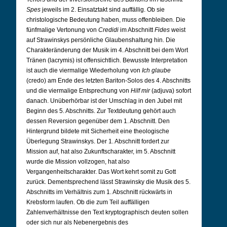
Spes
jeweils im 2. Einsatztakt sind auffällig. Ob sie
christologische Bedeutung haben, muss offenbleiben. Die
fünfmalige Vertonung von
Credidi
im Abschnitt
Fides
weist
auf Strawinskys persönliche Glaubenshaltung hin. Die
Charakteränderung der Musik im 4. Abschnitt bei dem Wort
Tränen (lacrymis) ist offensichtlich. Bewusste Interpretation
ist auch die viermalige Wiederholung von
Ich glaube
(credo) am Ende des letzten Bariton-Solos des 4. Abschnitts
und die viermalige Entsprechung von
Hilf mir
(adjuva) sofort
danach. Unüberhörbar ist der Umschlag in den Jubel mit
Beginn des 5. Abschnitts. Zur Textdeutung gehört auch
dessen Reversion gegenüber dem 1. Abschnitt. Den
Hintergrund bildete mit Sicherheit eine theologische
Überlegung Strawinskys. Der 1. Abschnitt fordert zur
Mission auf, hat also Zukunftscharakter, im 5. Abschnitt
wurde die Mission vollzogen, hat also
Vergangenheitscharakter. Das Wort kehrt somit zu Gott
zurück. Dementsprechend lässt Strawinsky die Musik des 5.
Abschnitts im Verhältnis zum 1. Abschnitt rückwärts in
Krebsform laufen. Ob die zum Teil auffälligen
Zahlenverhältnisse den Text kryptographisch deuten sollen
oder sich nur als Nebenergebnis des