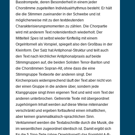
Basstrompete, deren Besonderheit in einem jeder
Chorstimme zugeteilten Individualrhythmus besteht. Er hält
die die Stimmen zueinander in der Schwebe und ist
möglicherweise mit zu den textdeutenden
Charakterisierungsmomenten zu zählen. Die Chorpartie
wird mit anderem Text notenidentisch wiederholt. Der
Mittelteil
Spes
ist selbst wieder fünfteilig mit einem
Orgelritornell als Vorspiel, spiegelt also den Großbau in der
Kleinform. Der Satz hat Antiphonal-Struktur und teilt auch
den Text nach kirchlicher Antiphonalpraxis auf beide
Stimmgruppen auf, die beiden Solisten Tenor-Bariton und
die Chorstimmen Sopran-Alt, ohne dass die eine
Stimmgruppe Textworte der anderen singt. Der
Kirchenpraxis widersprechend läuft der Text aber nicht von
der einen Gruppe in die andere über, sondern jede
Klanggruppe singt ihren eigenen Text und wird vom Text der
anderen unterbrochen. Getrennte Texte mit übergeordnet
zugehörigem Inhalt werden auf diese Weise miteinander
verschränkt und ergeben fortlaufend einen inhaltlichen,
aber keinen grammatikalisch-sprachlichen Sinn.
Verklammert werden die Textabschnitte durch die Musik, die
im wesentlichen zugeordnet identisch ist. Damit ergibt sich
für die 5 Sing-Teile (ohne Orgelritornell) das Formbild A-B-