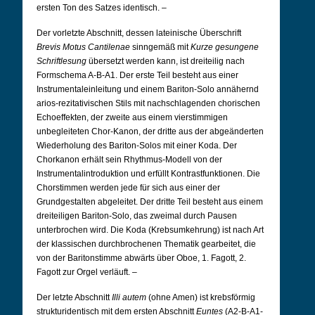
ersten Ton des Satzes identisch.
–
Der vorletzte Abschnitt, dessen lateinische Überschrift
Brevis Motus Cantilenae
sinngemäß mit
Kurze gesungene
Schriftlesung
übersetzt werden kann, ist dreiteilig nach
Formschema A-B-A1. Der erste Teil besteht aus einer
Instrumentaleinleitung und einem Bariton-Solo annähernd
arios-rezitativischen Stils mit nachschlagenden chorischen
Echoeffekten, der zweite aus einem vierstimmigen
unbegleiteten Chor-Kanon, der dritte aus der abgeänderten
Wiederholung des Bariton-Solos mit einer Koda. Der
Chorkanon erhält sein Rhythmus-Modell von der
Instrumentalintroduktion und erfüllt Kontrastfunktionen. Die
Chorstimmen werden jede für sich aus einer der
Grundgestalten abgeleitet. Der dritte Teil besteht aus einem
dreiteiligen Bariton-Solo, das zweimal durch Pausen
unterbrochen wird. Die Koda (Krebsumkehrung) ist nach Art
der klassischen durchbrochenen Thematik gearbeitet, die
von der Baritonstimme abwärts über Oboe, 1. Fagott, 2.
Fagott zur Orgel verläuft.
–
Der letzte Abschnitt
Illi autem
(ohne Amen) ist krebsförmig
strukturidentisch mit dem ersten Abschnitt
Euntes
(A2-B-A1-