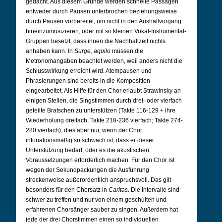
gedacht. Aus diesem Grunde werden schnelle Passagen
entweder durch Pausen unterbrochen beziehungsweise
durch Pausen vorbereitet, um nicht in den Aushallvorgang
hineinzumusizieren, oder mit so kleinen Vokal-Instrumental-
Gruppen besetzt, dass ihnen die Nachhallzeit nichts
anhaben kann. In
Surge, aquilo
müssen die
Metronomangaben beachtet werden, weil anders nicht die
Schlusswirkung erreicht wird. Atempausen und
Phrasierungen sind bereits in die Komposition
eingearbeitet. Als Hilfe für den Chor erlaubt Strawinsky an
einigen Stellen, die Singstimmen durch drei- oder vierfach
geteilte Bratschen zu unterstützen (Takte 116-129 + ihre
Wiederholung dreifach; Takte 218-236 vierfach; Takte 274-
280 vierfach), dies aber nur, wenn der Chor
intonationsmäßig so schwach ist, dass er dieser
Unterstützung bedarf, oder es die akustischen
Voraussetzungen erforderlich machen. Für den Chor ist
wegen der Sekundpackungen die Ausführung
streckenweise außerordentlich anspruchsvoll. Das gilt
besonders für den Chorsatz in
Caritas
. Die Intervalle sind
schwer zu treffen und nur von einem geschulten und
erfahrenen Chorsänger sauber zu singen. Außerdem hat
jede der drei Chorstimmen einen so individuellen