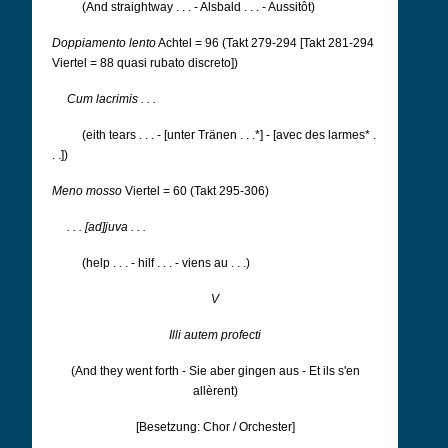
(And straightway . . . - Alsbald . . . - Aussitôt)
Doppiamento lento
Achtel = 96 (Takt 279-294 [Takt 281-294
Viertel = 88 quasi rubato discreto])
Cum lacrimis . . .
(eith tears . . . - [unter Tränen . . .*] - [avec des larmes* .
. .])
Meno mosso
Viertel = 60 (Takt 295-306)
. . . [ad]juva . . .
(help . . . - hilf . . . - viens au . . .)
V
Illi autem profecti
(And they went forth - Sie aber gingen aus - Et ils s'en
allèrent)
[Besetzung: Chor / Orchester]