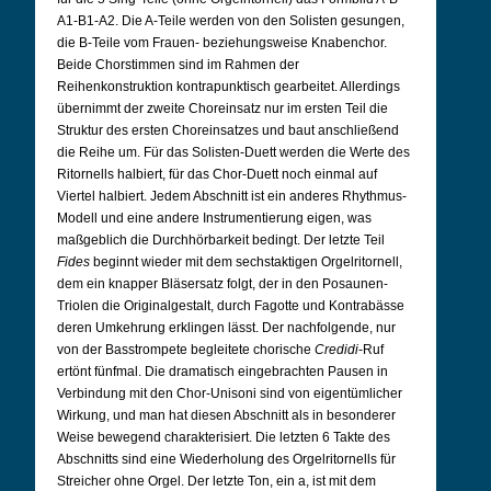
A1-B1-A2. Die A-Teile werden von den Solisten gesungen,
die B-Teile vom Frauen- beziehungsweise Knabenchor.
Beide Chorstimmen sind im Rahmen der
Reihenkonstruktion kontrapunktisch gearbeitet. Allerdings
übernimmt der zweite Choreinsatz nur im ersten Teil die
Struktur des ersten Choreinsatzes und baut anschließend
die Reihe um. Für das Solisten-Duett werden die Werte des
Ritornells halbiert, für das Chor-Duett noch einmal auf
Viertel halbiert. Jedem Abschnitt ist ein anderes Rhythmus-
Modell und eine andere Instrumentierung eigen, was
maßgeblich die Durchhörbarkeit bedingt. Der letzte Teil
Fides
beginnt wieder mit dem sechstaktigen Orgelritornell,
dem ein knapper Bläsersatz folgt, der in den Posaunen-
Triolen die Originalgestalt, durch Fagotte und Kontrabässe
deren Umkehrung erklingen lässt. Der nachfolgende, nur
von der Basstrompete begleitete chorische
Credidi
-Ruf
ertönt fünfmal. Die dramatisch eingebrachten Pausen in
Verbindung mit den Chor-Unisoni sind von eigentümlicher
Wirkung, und man hat diesen Abschnitt als in besonderer
Weise bewegend charakterisiert. Die letzten 6 Takte des
Abschnitts sind eine Wiederholung des Orgelritornells für
Streicher ohne Orgel. Der letzte Ton, ein a, ist mit dem