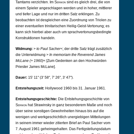
Tamtams verzichten. Im
Sermon
sind es gleich drei, die von
einem Spieler angeschlagen werden und in hoher, mittlerer
und tiefer Lage und nur im dritten Satz erklingen.
Zu
beobachten ist desgleichen eine Zuordnung von Triolen zu
einer eventuellen trinitarischen Heilig-Geist-Vertonung; es
kann sich hierbei aber auch um sprachvertonungsbedingte
Konstruktionen handeln.
Widmung:
>
to Paul Sacher
<; der dritte Satz trägt zusätzlich
die Unterwidmung >
In memoriam the Reverend James
McLane (+ 1960)
< [Zum Gedenken an den Hochwürden
Priester James McLane].
Dauer:
15' 11" (3' 58", 7' 26", 3' 47").
Entstehungszeit:
Hollywood 1960 bis 31. Januar 1961.
Entstehungsgeschichte:
Die Entstehungsgeschichte von
Sermon
hat Strawinsky in ganz besonderem Maße und noch
über seine sonstigen Gewohnheiten hinaus bis auf die
wenigen und werkgeschichtlich unergiebigen Mitteilungen
in seinem immer wieder zitierten Brief an Paul Sacher vom
7. August 1961 geheimgehalten. Das Fertigstellungsdatum