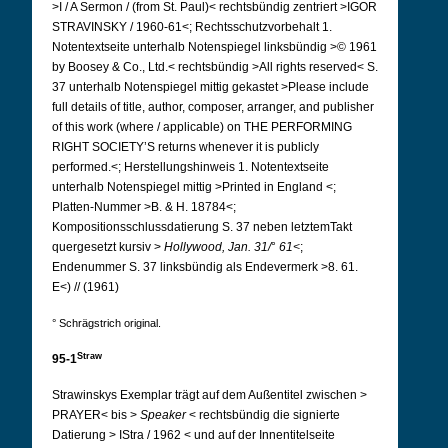
>I / A Sermon / (from St. Paul)< rechtsbündig zentriert >IGOR
STRAVINSKY / 1960-61<; Rechtsschutzvorbehalt 1.
Notentextseite unterhalb Notenspiegel linksbündig >© 1961
by Boosey & Co., Ltd.< rechtsbündig >All rights reserved< S.
37 unterhalb Notenspiegel mittig gekastet >Please include
full details of title, author, composer, arranger, and publisher
of this work (where / applicable) on THE PERFORMING
RIGHT SOCIETY’S returns whenever it is publicly
performed.<; Herstellungshinweis 1.
Notentextseite
unterhalb Notenspiegel mittig >Printed in England <;
Platten-Nummer >B. & H. 18784<;
Kompositionsschlussdatierung S. 37 neben letztemTakt
quergesetzt kursiv >
Hollywood,
Jan. 31/
°
61<
;
Endenummer S. 37 linksbündig als Endevermerk >8. 61.
E<) // (1961)
° Schrägstrich original.
Straw
95-1
Strawinskys Exemplar trägt auf dem Außentitel zwischen
>
PRAYER<
bis
>
Speaker
<
rechtsbündig die signierte
Datierung
>
IStra / 1962
<
und auf der Innentitelseite