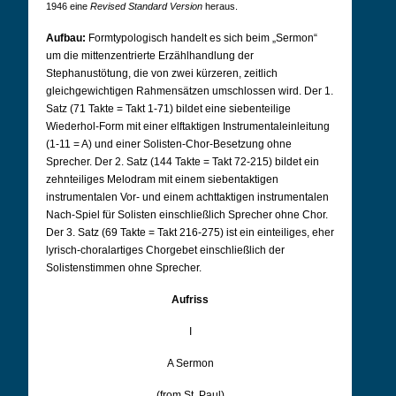
1946 eine
Revised Standard Version
heraus.
Aufbau:
Formtypologisch handelt es sich beim „Sermon“
um die mittenzentrierte Erzählhandlung der
Stephanustötung, die von zwei kürzeren, zeitlich
gleichgewichtigen Rahmensätzen umschlossen wird. Der 1.
Satz (71 Takte = Takt 1-71) bildet eine siebenteilige
Wiederhol-Form mit einer elftaktigen Instrumentaleinleitung
(1-11 = A) und einer Solisten-Chor-Besetzung ohne
Sprecher. Der 2. Satz (144 Takte = Takt 72-215) bildet ein
zehnteiliges Melodram mit einem siebentaktigen
instrumentalen Vor- und einem achttaktigen instrumentalen
Nach-Spiel für Solisten einschließlich Sprecher ohne Chor.
Der 3. Satz (69 Takte = Takt 216-275) ist ein einteiliges, eher
lyrisch-choralartiges Chorgebet einschließlich der
Solistenstimmen ohne Sprecher.
Aufriss
I
A Sermon
(from St. Paul)