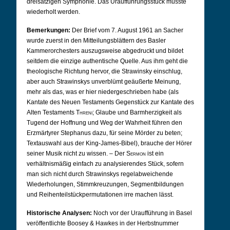
dreisätzigen Symphonie. Das Uraufführungsstück musste
wiederholt werden.
Bemerkungen:
Der Brief vom 7. August 1961 an Sacher
wurde zuerst in den Mitteilungsblättern des Basler
Kammerorchesters auszugsweise abgedruckt und bildet
seitdem die einzige authentische Quelle. Aus ihm geht die
theologische Richtung hervor, die Strawinsky einschlug,
aber auch Strawinskys unverblümt geäußerte Meinung,
mehr als das, was er hier niedergeschrieben habe (als
Kantate des Neuen Testaments Gegenstück zur Kantate des
Alten Testaments
Threni;
Glaube und Barmherzigkeit als
Tugend der Hoffnung und Weg der Wahrheit führen den
Erzmärtyrer Stephanus dazu, für seine Mörder zu beten;
Textauswahl aus der King-James-Bibel), brauche der Hörer
seiner Musik nicht zu wissen. – Der
Sermon
ist ein
verhältnismäßig einfach zu analysierendes Stück, sofern
man sich nicht durch Strawinskys regelabweichende
Wiederholungen, Stimmkreuzungen, Segmentbildungen
und Reihenteilstückpermutationen irre machen lässt.
Historische Analysen:
Noch vor der Uraufführung in Basel
veröffentlichte Boosey & Hawkes in der Herbstnummer