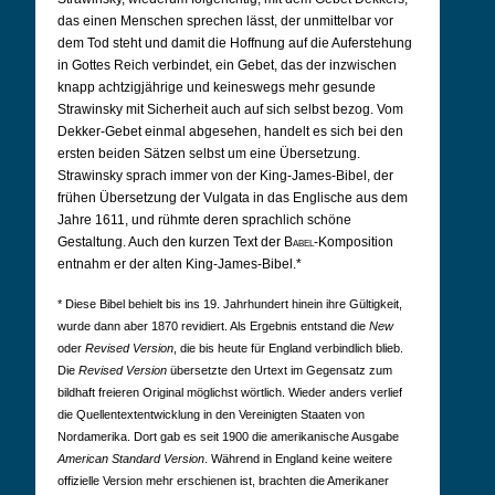
das einen Menschen sprechen lässt, der unmittelbar vor
dem Tod steht und damit die Hoffnung auf die Auferstehung
in Gottes Reich verbindet, ein Gebet, das der inzwischen
knapp achtzigjährige und keineswegs mehr gesunde
Strawinsky mit Sicherheit auch auf sich selbst bezog. Vom
Dekker-Gebet einmal abgesehen, handelt es sich bei den
ersten beiden Sätzen selbst um eine Übersetzung.
Strawinsky sprach immer von der King-James-Bibel, der
frühen Übersetzung der Vulgata in das Englische aus dem
Jahre 1611, und rühmte deren sprachlich schöne
Gestaltung. Auch den kurzen Text der
Babel
-Komposition
entnahm er der alten King-James-Bibel.*
* Diese Bibel behielt bis ins 19. Jahrhundert hinein ihre Gültigkeit,
wurde dann aber 1870 revidiert. Als Ergebnis entstand die
New
oder
Revised Version
, die bis heute für England verbindlich blieb.
Die
Revised Version
übersetzte den Urtext im Gegensatz zum
bildhaft freieren Original möglichst wörtlich. Wieder anders verlief
die Quellentextentwicklung in den Vereinigten Staaten von
Nordamerika. Dort gab es seit 1900 die amerikanische Ausgabe
American Standard Version
. Während in England keine weitere
offizielle Version mehr erschienen ist, brachten die Amerikaner