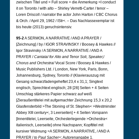
zwischen Titel und
>
Full score
<
die Anmerkung >I conduct
it on Toronto / with alto – Shirley Verretti-Carter / tenor –
Loren Driscoll / narrator the actor John Harton / CBC Chorus
& Orch. / April 29, 1962 / IStr<. – Das Nachlassexemplar ist
bis heute (2013) geruchsintensiv.
95-2
A SERMON, A NARRATIVE / AND A PRAYER /
[Zeichnung] / by / IGOR STRAVINSKY / Boosey & Hawkes //
Igor Stravinsky / A SERMON, A NARRATIVE / AND A
PRAYER /
Cantata
/
for Alto and Tenor Soli, Speaker,
/
Chorus and Orchestra
/ Vocal Score / Boosey & Hawkes /
Music Publishers Ltd. / London, New York, Paris, Bonn,
Johannesburg, Sydney, Toronto // (Klavierauszug mit
Gesang schwarzfadengeheftet 23,4 x 31,1; Singtext
englisch, Sprechtext englisch; 28 [28] Seiten + 4 Seiten
Umschlag stärkeres Papier schwarz auf weiß
[Zieraußentitelei mit aufgemachter Zeichnung 15,3 x 20,2
Glasfensterbild >The Stoning of St. Stephen< >Westminster
Abbey XIII century<, 3 Leerseiten] + 4 Seiten Vorspann
[Innentitelei, Leerseite, Orchesterlegende >Orchestra<
italienisch, Leerseite] ohne Nachspann; Kopftitel mit
kursiver Widmung >A SERMON, A NARRATIVE, / AND A
PRAYER /
to Paul Sacher<
; Autorenangabe 1.