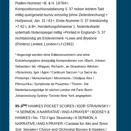
Platten-Nummer >B. & H. 18784<;
Kompositionsschlussdatierung S. 37 neben letztem Takt
mittig quergesetzt kursiv einzeilig [ohne Zeilenbrechung] >
Hollywood, Jan. 31 / 61
<; Ende-Nummer S. 37 linksbündig
>7·62 L & B<; Herstellungshinweise 1. Notentextseite
unterhalb Notenspiegel mittig >Printed in England< S. 37
rechtsbündig als Endevermerk >Lowe and Brydone
(Printers) Limited, London<) // (1962)
* Angezeigt werden ohne Editionsnummern und ohne
Entstehungsjahre dreispaltig Kompositionen von >Bach, Johann
Sebastian< bis >Wagner, Richard<, an Strawinsky-Werken
>Stravinsky, Igor / Agon / Canticum Sacrum / Le Sacre du
Printemps / Monumentum / Movements / Oedipus Rex /
Pétrouchka / Symphonie de Psaumes / Threni<. Die
Niederlassungsfolge ist nächst London mit Paris-Bonn-
Johannesburg-Sydney-Toronto-New York angegeben.
[66]
95-3
HAWKES POCKET SCORES / IGOR STRAVINSKY /
^A SERMON, A NARRATIVE / AND A PRAYER^ / BOOSEY &
HAWKES / No. 733 // Igor Stravinsky / A SERMON, A
NARRATIVE / AND A PRAYER /
Cantata
/
for Alto and Tenor
Soli, Speaker,
/
Chorus and
Orchestra
/ Boosey & Hawkes /