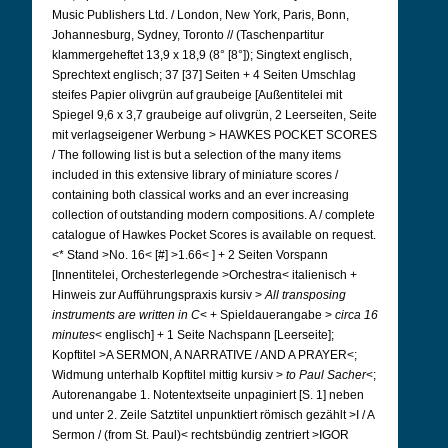
Music Publishers Ltd. / London, New York, Paris, Bonn,
Johannesburg, Sydney, Toronto // (Taschenpartitur
klammergeheftet 13,9 x 18,9 (8° [8°]); Singtext englisch,
Sprechtext englisch; 37 [37] Seiten + 4 Seiten Umschlag
steifes Papier olivgrün auf graubeige [Außentitelei mit
Spiegel 9,6 x 3,7 graubeige auf olivgrün, 2 Leerseiten, Seite
mit verlagseigener Werbung >
HAWKES POCKET SCORES
/ The following list is but a selection of the many items
included in this extensive library of miniature scores /
containing both classical works and an ever increasing
collection of outstanding modern compositions. A / complete
catalogue of Hawkes Pocket Scores is available on request.
<*
Stand >No. 16< [#] >1.66<
] + 2 Seiten Vorspann
[Innentitelei, Orchesterlegende >Orchestra< italienisch +
Hinweis zur Aufführungspraxis kursiv >
All transposing
instruments are written in C
< + Spieldauerangabe >
circa 16
minutes
< englisch] + 1 Seite Nachspann [Leerseite];
Kopftitel >A SERMON, A NARRATIVE / AND A PRAYER<;
Widmung unterhalb Kopftitel mittig kursiv >
to Paul Sacher
<;
Autorenangabe 1. Notentextseite unpaginiert [S. 1]
neben
und unter 2. Zeile Satztitel unpunktiert römisch gezählt >I / A
Sermon / (from St. Paul)<
rechtsbündig zentriert >IGOR