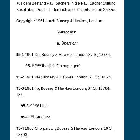
aus dem Bestand Paul Sachers in die Paul Sacher Stiftung
Basel über. Dort befinden sich auch die erhaltenen Skizzen.
Copyright:
1961 durch Boosey & Hawkes, London.
Ausgaben
a) Übersicht
95-1
1961 Dp; Boosey & Hawkes London; 37 S.; 18784.
Straw
95-1
ibd. [mit Eintragungen].
95-2
1961 KlA; Boosey & Hawkes London; 28 S.; 18874.
95-3
1961 Tp; Boosey & Hawkes London; 37 S.; 18784;
733.
62
95-3
1961 ibd.
[66]
95-3
[1966] ibd.
95-4
1963 Chorpartitur; Boosey & Hawkes London; 10 S.;
18893.