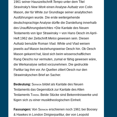
1961 seiner Hauszeitschrift
Tempo
unter dem Titel
Stravinsky's New Work
einen Analyse-Aufsatz von Colin
Mason, der für White zur Grundlage seiner analytischen
Ausführungen wurde. Die erste weitergehende
deutschsprachige Analyse dürfte die Darstellung innerhalb
des Uraufführungsberichtes >Die Kantate des Neuen
Testaments von Igor Strawinsky
<
von Hans Oesch im April-
Heft 1962 der Zeitschrift
Melos
gewesen sein. Diesen
Aufsatz benutzte Roman Vlad. White und Vlad weisen
jeweils auf Mason beziehungsweise Oesch hin. Ob Oesch
Mason gekannt hat, lässt sich beim wissenschaftlichen
Rang Oeschs nur vermuten, zumal er fähig gewesen wäre,
die Werkanalyse selbst vorzunehmen. Die gedruckte
Partitur lag ihm vor. An Quellen zitiert Oesch nur den
Strawinskyschen Brief an Sacher.
Bedeutung:
Sermon
bildet als Kantate des Neuen
Testaments das Gegenstück zur Kantate des Alten
Testaments
Threni
. Beide Stücke sind Bekenntniswerke und
fügen sich zu einer musiktheologischen Einheit.
Fassungen:
Von
Sermon
erschienen noch 1961 bei Boosey
& Hawkes in London Dirigierpartitur, der von Leopold