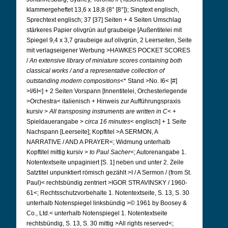
klammergeheftet 13,6 x 18,8 (8° [8°]); Singtext englisch,
Sprechtext englisch; 37 [37] Seiten + 4 Seiten Umschlag
stärkeres Papier olivgrün auf graubeige [Außentitelei mit
Spiegel 9,4 x 3,7 graubeige auf olivgrün, 2 Leerseiten, Seite
mit verlagseigener Werbung >HAWKES POCKET SCORES
/
An extensive library of miniature scores containing both
classical works / and a representative collection of
outstanding modern compositions
<* Stand >No. I6< [#]
>I/6I<] + 2 Seiten Vorspann [Innentitelei, Orchesterlegende
>Orchestra< italienisch + Hinweis zur Aufführungspraxis
kursiv >
All transposing instruments are written in C
< +
Spieldauerangabe >
circa 16 minutes
< englisch] + 1 Seite
Nachspann [Leerseite]; Kopftitel >A SERMON, A
NARRATIVE / AND A PRAYER<; Widmung unterhalb
Kopftitel mittig kursiv >
to Paul Sacher
<; Autorenangabe 1.
Notentextseite unpaginiert [S. 1] neben und unter 2. Zeile
Satztitel unpunktiert römisch gezählt >I / A Sermon / (from St.
Paul)< rechtsbündig zentriert >IGOR STRAVINSKY / 1960-
61<; Rechtsschutzvorbehalte 1. Notentextseite, S. 13, S. 30
unterhalb Notenspiegel linksbündig >© 1961 by Boosey &
Co., Ltd.< unterhalb Notenspiegel 1. Notentextseite
rechtsbündig, S. 13, S. 30 mittig >All rights reserved<;