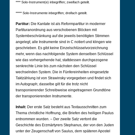
**** Solo-Instrument(e) inbegriffen; zweifach geteilt.
***** Solo-Instrumente inbegriffen; dreifach geteilt.
Partitur:
Die Kantate ist als Reformpartitur in moderner
Partituranordnung aus verschobenen Blöcken mit
Systembeschränkung auf die jeweils benötigten Stimmen
angelegt; alle Instrumente sind in C notiert und klingen wie
geschrieben. Es gibt keine Einzelschlüsselvorzeichnung
mehr, wenn das nachfolgende System denselben Schlüssel
wie das vorhergehende hat, stattdessen durchgezogene
senkrechte Linie bis zum nächsten den Schlüssel
wechselnden System. Die in Fünfereinheiten eingesetzte
Taktzählung ist von Strawinsky vorgegeben und findet sich
im Autograph; dasselbe gilt für die trotz nicht
transponierender Schreibweise eingetragenen Grundtöne
der transponierenden Instrumente.
Inhalt:
Der erste Satz besteht aus Textausschnitten zum
Thema christliche Hoffnung, die Briefen des heiligen Paulus
entnommen wurden. – Der zweite Satz vertont die
Geschichte des Erzmärtyrers Stephanus, der von den Juden
unter der Zeugenschaft von Saulus, dem späteren Apostel