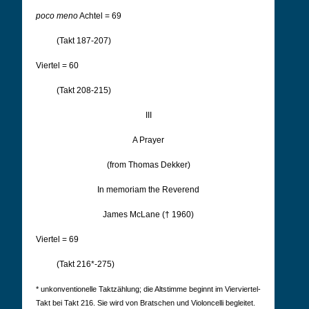
poco meno
Achtel = 69
(Takt 187-207)
Viertel = 60
(Takt 208-215)
III
A Prayer
(from Thomas Dekker)
In memoriam the Reverend
James McLane († 1960)
Viertel = 69
(Takt 216*-275)
* unkonventionelle Taktzählung; die Altstimme beginnt im Vierviertel-
Takt bei Takt 216. Sie wird von Bratschen und Violoncelli begleitet.