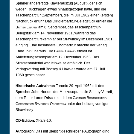
Spinner angefertigte Klavierauszug (August), der sich
wegen Rückfragen etwas hinausgezögert hatte, und die
Taschenpartitur (September), die im Juli 1962 einen (ersten)
Nachdruck erfuhr. Das Dirigierpartitur-Belegstück erhielt die
British Library
am 8. September, das Taschenpartitur-
Belegstück am 14. November 1961, während das
Taschenpartiturexemplar bei Strawinsky im Dezember 1961
einging. Eine besondere Chorpartitur brachte der Verlag
Ende 1963 heraus. Die
British Library
erhielt ihr
Ablieferungsexemplar am 12. Dezember 1963. Das
Stimmenmaterial war leihweise erhältlich. Der
Verlagsvertrag mit Boosey & Hawkes wurde am 27. Juli
1960 geschlossen.
Historische Aufnahme:
Toronto 29. April 1962 mit dem
Sprecher John Horton, der Mezzosopranistin Shirley Verrett,
dem Tenor Loren Driscoll und dem
Canadian Broadcasting
Corporation Symphony Orchestra
unter der Leitung von Igor
Strawinsky.
CD-Edition:
XI-2/8-10.
Autograph:
Das mit Bleistift geschriebene Autograph ging