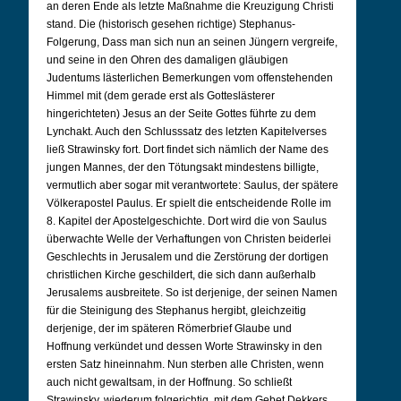
an deren Ende als letzte Maßnahme die Kreuzigung Christi
stand. Die (historisch gesehen richtige) Stephanus-
Folgerung, Dass man sich nun an seinen Jüngern vergreife,
und seine in den Ohren des damaligen gläubigen
Judentums lästerlichen Bemerkungen vom offenstehenden
Himmel mit (dem gerade erst als Gotteslästerer
hingerichteten) Jesus an der Seite Gottes führte zu dem
Lynchakt. Auch den Schlusssatz des letzten Kapitelverses
ließ Strawinsky fort. Dort findet sich nämlich der Name des
jungen Mannes, der den Tötungsakt mindestens billigte,
vermutlich aber sogar mit verantwortete: Saulus, der spätere
Völkerapostel Paulus. Er spielt die entscheidende Rolle im
8. Kapitel der Apostelgeschichte. Dort wird die von Saulus
überwachte Welle der Verhaftungen von Christen beiderlei
Geschlechts in Jerusalem und die Zerstörung der dortigen
christlichen Kirche geschildert, die sich dann außerhalb
Jerusalems ausbreitete. So ist derjenige, der seinen Namen
für die Steinigung des Stephanus hergibt, gleichzeitig
derjenige, der im späteren Römerbrief Glaube und
Hoffnung verkündet und dessen Worte Strawinsky in den
ersten Satz hineinnahm. Nun sterben alle Christen, wenn
auch nicht gewaltsam, in der Hoffnung. So schließt
Strawinsky, wiederum folgerichtig, mit dem Gebet Dekkers,