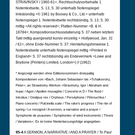
STRAVINSKY / 1960-61<; Rechtsschutzvorbehalte 1.
Notentextseite, S. 13, S. 30 unterhalb Notenspiegel
linksbündig >© 1961 by Boosey & Co., Ltd.< unterhalb
Notenspiegel 1. Notentextseite rechtsbündig, S. 13, S. 30
mittig >All rights reserved<; Platten-Nummer >B. & H.
18784<; Kompositionsschlussdatierung S. 37 neben letztem
Takt mittig quergesetzt kursiv einzeilig >
Hollywood, Jan. 31
/ 61
<; ohne Ende-Nummer S. 37; Herstellungshinweise 1.
Notentextseite unterhalb Notenspiegel mittig >Printed in
England< S. 37 rechtsbündig als Endevermerk >Lowe and
Brydone (Printers) Limited, London<) // (1962)
*
Angezeigt werden ohne Editionsnummern dreispaltig
Kompositionen von >Bach, Johann Sebastian< bis >Tchaikovsky,
Peter<, an Strawinsky-Werken >Stravinsky, Igor / Abraham and
Isaac / Agon / Apollon musagète / Concerto in D / The flood /
Introitus / Oedipus rex / Orpheus / Perséphone / Pétrouchka /
Piano concerto / Pulcinella suite / The rake’s progress / The rite of
spring / Le rossignol / A sermon, a narrative and a prayer /
Symphonie de psaumes / Symphonies of wind instruments / Threni
/ Variations<. Es ist keine Niederlassungsfolge angegeben.
95-4
A SERMON, A NARRATIVE / AND A PRAYER /
To Paul