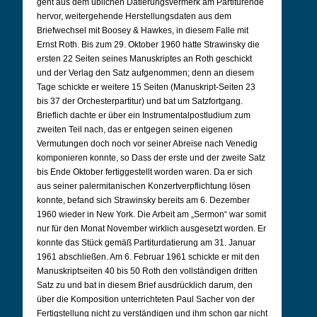
geht aus dem üblichen Datierungsvermerk am Partiturende
hervor, weitergehende Herstellungsdaten aus dem
Briefwechsel mit Boosey & Hawkes, in diesem Falle mit
Ernst Roth. Bis zum 29. Oktober 1960 hatte Strawinsky die
ersten 22 Seiten seines Manuskriptes an Roth geschickt
und der Verlag den Satz aufgenommen; denn an diesem
Tage schickte er weitere 15 Seiten (Manuskript-Seiten 23
bis 37 der Orchesterpartitur) und bat um Satzfortgang.
Brieflich dachte er über ein Instrumentalpostludium zum
zweiten Teil nach, das er entgegen seinen eigenen
Vermutungen doch noch vor seiner Abreise nach Venedig
komponieren konnte, so Dass der erste und der zweite Satz
bis Ende Oktober fertiggestellt worden waren. Da er sich
aus seiner palermitanischen Konzertverpflichtung lösen
konnte, befand sich Strawinsky bereits am 6. Dezember
1960 wieder in New York.
Die Arbeit am „Sermon“ war somit
nur für den Monat November wirklich ausgesetzt worden.
Er
konnte das Stück gemäß Partiturdatierung am 31. Januar
1961 abschließen. Am 6. Februar 1961 schickte er mit den
Manuskriptseiten 40 bis 50 Roth den vollständigen dritten
Satz zu und bat in diesem Brief ausdrücklich darum, den
über die Komposition unterrichteten Paul Sacher von der
Fertigstellung nicht zu verständigen und ihm schon gar nicht