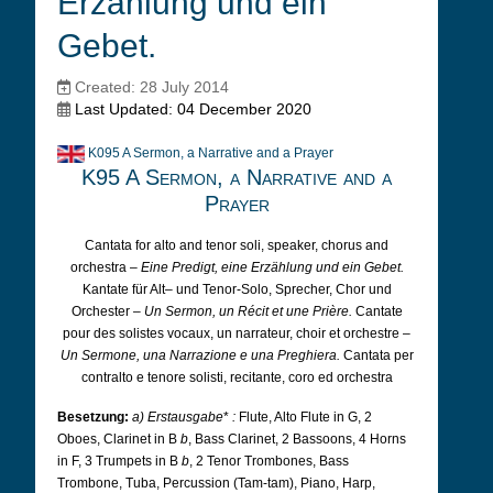
Erzählung und ein
Gebet.
Created: 28 July 2014
Last Updated: 04 December 2020
K095 A Sermon, a Narrative and a Prayer
K95 A Sermon, a Narrative and a
Prayer
Cantata for alto and tenor soli, speaker, chorus and
orchestra –
Eine Predigt, eine Erzählung und ein Gebet.
Kantate für Alt– und Tenor-Solo, Sprecher, Chor und
Orchester –
Un Sermon, un Récit et une Prière.
Cantate
pour des solistes vocaux, un narrateur, choir et orchestre –
Un Sermone, una Narrazione e una Preghiera.
Cantata per
contralto e tenore solisti, recitante, coro ed orchestra
Besetzung:
a) Erstausgabe
*
:
Flute, Alto Flute in G, 2
Oboes, Clarinet in B
b
, Bass Clarinet, 2 Bassoons, 4 Horns
in F, 3 Trumpets in B
b
, 2 Tenor Trombones, Bass
Trombone, Tuba, Percussion (Tam-tam), Piano, Harp,