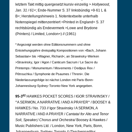
letztem Takt mittig quergesetzt kursiv einzeilig >
Hollywood,
Jan. 31 / 61
<; Ende-Nummer S. 37 linksbündig >9·61 L &
B<; Herstellungshinweis 1. Notentextseite unterhalb
Notenspiegel mittenzentriert >Printed in England< S. 37
rechtsbündig als Endevermerk >Lowe and Brydone
(Printers) / Limited, London<) // (1961)
* Angezeigt werden ohne Editionsnummern und ohne
Entstehungsjahre dreispaltig Kompositionen von >Bach, Johann
Sebastian< bis >Wagner, Richard<, an Strawinsky-Werken
>Stravinsky, Igor / Agon / Canticum Sacrum / Le Sacre du
Printemps / Monumentum / Movements / Oedipus Rex /
Pétrouchka / Symphonie de Psaumes / Threni<. Die
Niederlassungsfolge ist nächst London mit Paris-Bonn-
Johannesburg-Sydney-Toronto-New York angegeben.
62
95-3
HAWKES POCKET SCORES / IGOR STRAVINSKY /
^A SERMON, A NARRATIVE / AND A PRAYER^ / BOOSEY &
HAWKES / No. 733 // Igor Stravinsky / A SERMON, A
NARRATIVE / AND A PRAYER /
Cantata
/
for Alto and Tenor
Soli, Speaker,
/
Chorus and
Orchestra
/ Boosey & Hawkes /
Music Publishers Ltd. / London, New York, Paris, Bonn,
Johannesburg, Sydney, Toronto // (Taschenpartitur