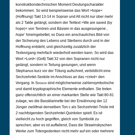
konstruktionstechnischen Moment Deutungscharakter
bekommen. So wird beispielsweise das Wort >hope<
(Hoffnung) Takt 13-14 in Sopran und Alt nicht nur über mehr
als 2 Takte gelängt, sondern der Teiltext >We are saved (by
hope)< von Tenören und Bässen in das ausgesungene ‚
hope
’ hineingebettet, so Dass ein anschauliches Bild von
der Sicherung des Lebens und Sterbens durch und in der
Hoffnung entsteht, und gleichzeitig zusätzlich der
Textvorgang mehrfach wiederholt werden kann. So wird das
Wort >Lord< (Gott) Takt 32 von den Sopranen nicht nur
gelängt, sondern in Teilung gesungen, und wenn
Stephanus kurz vor der Tötung aufschreit, verbildlicht eine
Sechzehntel-Sextole im Anschluss an das >cried< den
Vorgang. In
Sermon
sind möglicherweise zahlensymbolische
und damit kryptographische Elemente enthalten. Sie treten
ganz offensichtlich an einer markanten Stelle wie Takt 80-81
zutage, wo die Bassklarinette bei der Erwähnung der 12
Jünger zwölfmal denselben Ton c als Sechzehntel-Triole mit
2 nachfolgenden Sechzehntel-Quintolen spielt. Es ist
vielleicht zu hoch gegriffen, gleich von Symbolik zu
sprechen; aber es ist auffallend, Dass die Strawinskyschen
Werke zum Totengedenken nicht mehr auf ein oder mehrere