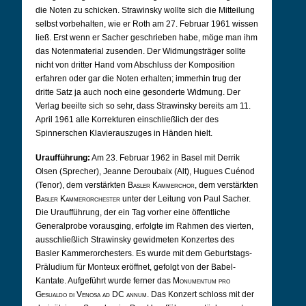
die Noten zu schicken. Strawinsky wollte sich die Mitteilung
selbst vorbehalten, wie er Roth am 27. Februar 1961 wissen
ließ. Erst wenn er Sacher geschrieben habe, möge man ihm
das Notenmaterial zusenden. Der Widmungsträger sollte
nicht von dritter Hand vom Abschluss der Komposition
erfahren oder gar die Noten erhalten; immerhin trug der
dritte Satz ja auch noch eine gesonderte Widmung. Der
Verlag beeilte sich so sehr, dass Strawinsky bereits am 11.
April 1961 alle Korrekturen einschließlich der des
Spinnerschen Klavierauszuges in Händen hielt.
Uraufführung:
Am 23. Februar 1962 in Basel mit Derrik
Olsen (Sprecher), Jeanne Deroubaix (Alt), Hugues Cuénod
(Tenor), dem verstärkten
Basler Kammerchor
, dem verstärkten
Basler Kammerorchester
unter der Leitung von Paul Sacher.
Die Uraufführung, der ein Tag vorher eine öffentliche
Generalprobe vorausging, erfolgte im Rahmen des vierten,
ausschließlich Strawinsky gewidmeten Konzertes des
Basler Kammerorchesters. Es wurde mit dem Geburtstags-
Präludium für Monteux eröffnet, gefolgt von der Babel-
Kantate. Aufgeführt wurde ferner das
Monumentum pro
Gesualdo di Venosa ad DC annum
. Das Konzert schloss mit der