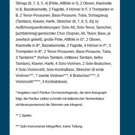
Strings (8, 7, 6, 5, 4) [Flöte, Altflöte in G, 2 Oboen, Klarinette
in B, Bassklarinette, 2 Fagotte, 4 Hörner in F, 3 Trompeten in
B, 2 Tenor-Posaunen, Bass-Posaune, Tuba, Schlagzeug
(Tamtam), Klavier, Harfe, Streicher (8, 7, 6, 5, 4)];
b)
Aufführungsanforderungen:
Solo-Alt, Solo-Tenor, Sprecher,
[achtstimmig] gemischter Chor (Sopran, Alt, Tenor, Bass, je
zweifach geteilt), große Flöte, Altflöte in G*, 2 Oboen,
Klarinette in B*, Bassklarinette, 2 Fagotte, 4 Hörner in F*, 3
Trompeten in B*, 2 Tenor-Posaunen, Bass-Posaune, Tuba,
3 Tamtams** (hohes Tamtam, mittleres Tamtam, tiefes
Tamtam), Klavier, Harfe, 4 Solo-Violinen, 2 Solo-Bratschen,
4 Solo-Violoncelli, Solo-KontraBass, Streicher (8 erste
Violinen***, 7 zweite Violinen***, 6 Bratschen****, 5
Violoncelli*****, 4 Kontrabässe).
* Angaben nach Partitur-Orchesterlegende, die dem Autograph
folgt; die Partitur selbst schreibt mit italienischer Nomenklatur
nichttransponierend die Stimmen wie klingend.
** 1 Spieler.
*** Solo-Instrumente inbegriffen; keine Teilung.