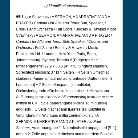
b) Identifikationsmerkmale
95-1
Igor Stravinsky / A SERMON, A NARRATIVE / AND A
PRAYER /
Cantata
/
for
Alto
and
Tenor
Soli
,
Speaker
, /
Chorus
and
Orchestra
/ Full Score / Boosey & Hawkes // Igor
Stravinsky / A SERMON, A NARRATIVE / AND A PRAYER /
Cantata
/
for Alto and Tenor Soli,
Speaker,
/
Chorus and
Orchestra
/ Full Score / Boosey & Hawkes / Music
Publishers Ltd. / London, New York, Paris, Bonn,
Johannesburg, Sydney, Toronto // (Dirigierpartitur
rotfadengeheftet 22,9 x 30,6 (4° [4°]); Singtext englisch,
Sprechtext englisch; 37 [37] Seiten + 4 Seiten Umschlag
stärkeres Papier tomatenrot auf grünbeige [Außentitelei, 3
Leerseiten] + 2 Seiten Vorspann [Innentitelei,
Orchesterlegende >Orchestra< italienisch + Hinweis zur
Aufführungspraxis kursiv >
All transposing instruments are
written in C
< + Spieldauerangabe [>circa 16 minutes<]
englisch] + 1 Seite Nachspann [Leerseite]; Kopftitel in
Verbindung mit Widmung mittig zentriert kursiv >A
SERMON, A NARRATIVE / AND A PLAYER /
to Paul
Sacher
<; Autorenangabe 1.
Notentextseite unpaginiert [S. 1]
neben 2. Zeile unpunktiert römisch nummeriertem Satztitel