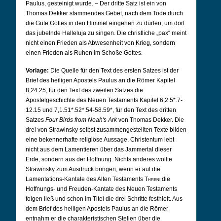
Paulus, gesteinigt wurde. – Der dritte Satz ist ein von
Thomas Dekker stammendes Gebet, nach dem Tode durch
die Güte Gottes in den Himmel eingehen zu dürfen, um dort
das jubelnde Halleluja zu singen.
Die christliche „pax“ meint
nicht einen Frieden als Abwesenheit von Krieg, sondern
einen Frieden als Ruhen im Schoße Gottes.
Vorlage:
Die Quelle für den Text des ersten Satzes ist der
Brief des heiligen Apostels Paulus an die Römer Kapitel
8,24.25, für den Text des zweiten Satzes die
Apostelgeschichte des Neuen Testaments Kapitel 6,2.5*.7-
12.15 und 7,1.51*.52*.54-58.59*, für den Text des dritten
Satzes
Four Birds from Noah's Ark
von Thomas Dekker. Die
drei von Strawinsky selbst zusammengestellten Texte bilden
eine bekennerhafte religiöse Aussage. Christentum lebt
nicht aus dem Lamentieren über das Jammertal dieser
Erde, sondern aus der Hoffnung. Nichts anderes wollte
Strawinsky zum Ausdruck bringen, wenn er auf die
Lamentations-Kantate des Alten Testaments
Threni
die
Hoffnungs- und Freuden-Kantate des Neuen Testaments
folgen ließ und schon im Titel die drei Schritte festhielt. Aus
dem Brief des heiligen Apostels Paulus an die Römer
entnahm er die charakteristischen Stellen über die