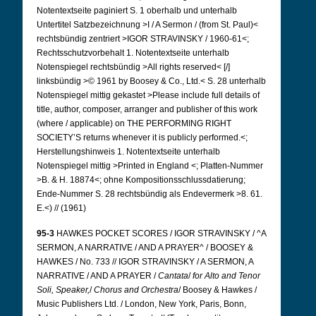
Notentextseite paginiert S. 1 oberhalb und unterhalb
Untertitel Satzbezeichnung >I / A Sermon / (from St. Paul)<
rechtsbündig zentriert >IGOR STRAVINSKY / 1960-61<;
Rechtsschutzvorbehalt 1.
Notentextseite unterhalb
Notenspiegel rechtsbündig >All rights reserved< [/]
linksbündig >© 1961 by Boosey & Co., Ltd.< S. 28 unterhalb
Notenspiegel mittig gekastet >Please include full details of
title, author, composer, arranger and publisher of this work
(where / applicable) on THE PERFORMING RIGHT
SOCIETY’S returns whenever it is publicly performed.<;
Herstellungshinweis 1.
Notentextseite unterhalb
Notenspiegel mittig >Printed in England <; Platten-Nummer
>B. & H. 18874<; ohne Kompositionsschlussdatierung;
Ende-Nummer S. 28 rechtsbündig als Endevermerk >8. 61.
E.<) // (1961)
95-3
HAWKES POCKET SCORES / IGOR STRAVINSKY / ^A
SERMON, A NARRATIVE / AND A PRAYER^ / BOOSEY &
HAWKES / No. 733 // IGOR STRAVINSKY / A SERMON, A
NARRATIVE / AND A PRAYER /
Cantata
/
for Alto and Tenor
Soli, Speaker,
/
Chorus and
Orchestra
/ Boosey & Hawkes /
Music Publishers Ltd. / London, New York, Paris, Bonn,