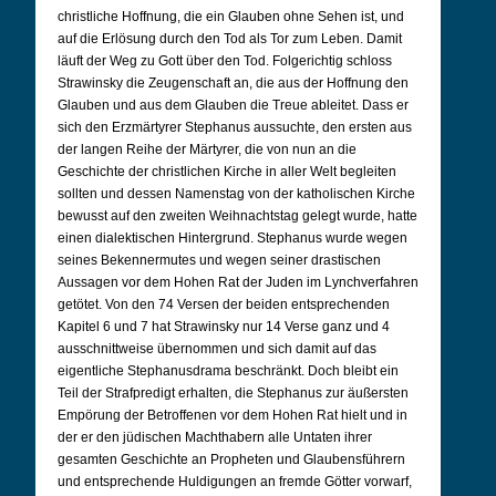
christliche Hoffnung, die ein Glauben ohne Sehen ist, und
auf die Erlösung durch den Tod als Tor zum Leben. Damit
läuft der Weg zu Gott über den Tod. Folgerichtig schloss
Strawinsky die Zeugenschaft an, die aus der Hoffnung den
Glauben und aus dem Glauben die Treue ableitet. Dass er
sich den Erzmärtyrer Stephanus aussuchte, den ersten aus
der langen Reihe der Märtyrer, die von nun an die
Geschichte der christlichen Kirche in aller Welt begleiten
sollten und dessen Namenstag von der katholischen Kirche
bewusst auf den zweiten Weihnachtstag gelegt wurde, hatte
einen dialektischen Hintergrund. Stephanus wurde wegen
seines Bekennermutes und wegen seiner drastischen
Aussagen vor dem Hohen Rat der Juden im Lynchverfahren
getötet. Von den 74 Versen der beiden entsprechenden
Kapitel 6 und 7 hat Strawinsky nur 14 Verse ganz und 4
ausschnittweise übernommen und sich damit auf das
eigentliche Stephanusdrama beschränkt. Doch bleibt ein
Teil der Strafpredigt erhalten, die Stephanus zur äußersten
Empörung der Betroffenen vor dem Hohen Rat hielt und in
der er den jüdischen Machthabern alle Untaten ihrer
gesamten Geschichte an Propheten und Glaubensführern
und entsprechende Huldigungen an fremde Götter vorwarf,