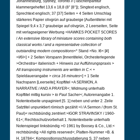
Johannesburg, Sydney, Toronto // (Taschenpartitur
klammergeheftet 13,6 x 18,8 (8° [8°]); Singtext englisch,
Sprechtext englisch; 37 [37] Seiten + 4 Seiten Umschlag
stärkeres Papier olivgrün auf graubeige [Außentitelei mit
Spiegel 9,4 x 3,7 graubeige auf olivgrün, 2 Leerseiten, Seite
mit verlagseigener Werbung >HAWKES POCKET SCORES
/
An extensive library of miniature scores containing both
classical works / and a representative collection of
outstanding modern compositions
<* Stand >No.
I6< [#]
>I/6I<] + 2 Seiten Vorspann [Innentitelei, Orchesterlegende
>Orchestra< italienisch + Hinweis zur Aufführungspraxis >
All transposing instruments are written in C.
< +
Spieldauerangabe >
circa 16 minutes
<] + 1 Seite
Nachspann [Leerseite]; Kopftitel >A SERMON, A
NARRATIVE / AND A PRAYER<; Widmung unterhalb
Kopftitel mittig kursiv >
to Paul Sacher
<; Autorenangabe 1.
Notentextseite unpaginiert [S. 1] neben und unter 2. Zeile
Satztitel
unpunktiert römisch gezählt
>I /
A Sermon / (from St.
Paul)<
rechtsbündig zentriert >IGOR STRAVINSKY / 1960-
61<; Rechtsschutzvorbehalt 1. Notentextseite unterhalb
Notenspiegel linksbündig >© 1961 by Boosey & Co., Ltd.<
rechtsbündig >All rights reserved<; Platten-Nummer >B. &
H. 18784<; Kompositionsschlussdatierung S. 37 neben