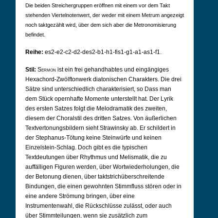
Die beiden Streichergruppen eröffnen mit einem vor dem Takt
stehenden Viertelnotenwert, der weder mit einem Metrum angezeigt
noch taktgezählt wird, über dem sich aber die Metronomisierung
befindet.
Reihe:
es2-e2-c2-d2-des2-b1-h1-fis1-g1-a1-as1-f1.
Stil:
Sermon
ist ein frei gehandhabtes und eingängiges
Hexachord-Zwölftonwerk diatonischen Charakters. Die drei
Sätze sind unterschiedlich charakterisiert, so Dass man
dem Stück opernhafte Momente unterstellt hat. Der Lyrik
des ersten Satzes folgt die Melodramatik des zweiten,
diesem der Choralstil des dritten Satzes. Von äußerlichen
Textvertonungsbildern sieht Strawinsky ab. Er schildert in
der Stephanus-Tötung keine Steinwürfe und keinen
Einzelstein-Schlag. Doch gibt es die typischen
Textdeutungen über Rhythmus und Melismatik, die zu
auffälligen Figuren werden, über Wortwiederholungen, die
der Betonung dienen, über taktstrichüberschreitende
Bindungen, die einen gewohnten Stimmfluss stören oder in
eine andere Strömung bringen, über eine
Instrumentenwahl, die Rückschlüsse zulässt, oder auch
über Stimmteilungen, wenn sie zusätzlich zum