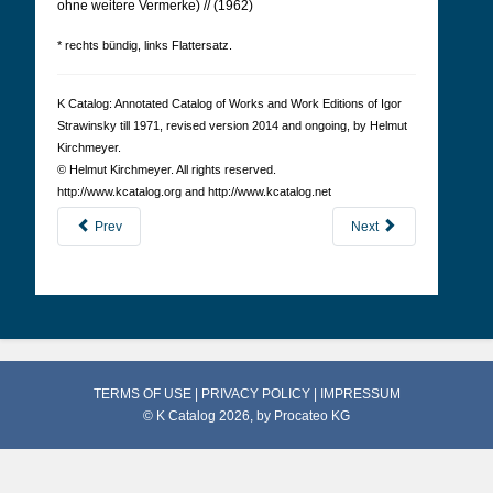
ohne weitere Vermerke) // (1962)
* rechts bündig, links Flattersatz.
K Cat­a­log: Anno­tated Cat­a­log of Works and Work Edi­tions of Igor
Straw­in­sky till 1971, revised version 2014 and ongoing, by Hel­mut
Kirch­meyer.
© Hel­mut Kirch­meyer. All rights reserved.
http://www.kcatalog.org and http://www.kcatalog.net
Prev
Next
TERMS OF USE
|
PRIVACY POLICY
|
IMPRESSUM
© K Catalog 2026, by
Procateo KG