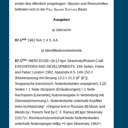
ersten Mal öffentlich vorgetragen. Skizzen und Reinschriften
befinden sich in der
Paul Sacher Stiftung
Basel.
Ausgaben
a) Übersicht
Alb
97-1
1962 KlA; f; 4 S. 4 A.
b) Identifikationsmerkmale
Alb
97-1
>BERCEUSE< [in:] // Igor Stravinsky/Robert Craft:
EXPOSITIONS AND DEVELOPMENTS, 168 Seiten, Faber
and Faber, London 1962, Appendix A S. 149-152 //
(Klavierauszug mit Gesang 13,3 x 21,5 (8° [8°]);
Singsprache französisch; Notentextseiten unpaginiert; 4 [2]
Seiten + 1 Seite Vorspann (Erläuterungen] + 1 Seite
Nachspann [Leerseite]; Autorenangabe in Verbindung mit
Übersetzernennung 1. Notentextseite unterhalb Kopftitel
links-rechtsbündig* >Original text in Russian [#] Music and
Words by / French Text by C. F. Ramuz [#] Igor Stravinsky
(1917)<; Rechtsschutzvorbehalt beide Notentextseiten
unterhalb Notenspiegel mittig >© Igor Stravinsky 1962<;