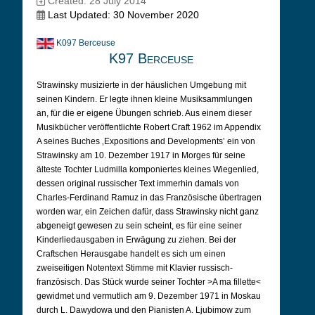
Created: 28 July 2014
Last Updated: 30 November 2020
K097 Berceuse
K97 Berceuse
Strawinsky musizierte in der häuslichen Umgebung mit
seinen Kindern. Er legte ihnen kleine Musiksammlungen
an, für die er eigene Übungen schrieb. Aus einem dieser
Musikbücher veröffentlichte Robert Craft 1962 im Appendix
A seines Buches ‚Expositions and Developments’ ein von
Strawinsky am 10. Dezember 1917 in Morges für seine
älteste Tochter Ludmilla komponiertes kleines Wiegenlied,
dessen original russischer Text immerhin damals von
Charles-Ferdinand Ramuz in das Französische übertragen
worden war, ein Zeichen dafür, dass Strawinsky nicht ganz
abgeneigt gewesen zu sein scheint, es für eine seiner
Kinderliedausgaben in Erwägung zu ziehen. Bei der
Craftschen Herausgabe handelt es sich um einen
zweiseitigen Notentext Stimme mit Klavier russisch-
französisch. Das Stück wurde seiner Tochter >A ma fillette<
gewidmet und vermutlich am 9. Dezember 1971 in Moskau
durch L. Dawydowa und den Pianisten A. Ljubimow zum