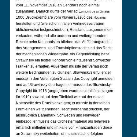
vom 11. November 1918 an Cendrars noch einmal
zusammen. Danach durfte der Verlag
Éditions de la Sirène
1000 Druckexemplare vom Klavierauszug des
Ragtime
herstellen und (wie schon in allen Vorkriegsverträgen
üblicherweise festgeschrieben), Russland ausgenommen,
verkaufen, während alle anderen und weitergehenden
Rechte beim Komponisten blieben: das Aufführungsrecht,
das Arrangements- und Transkriptionsrecht und das Recht
der mechanischen Wiedergabe. Als Gegenleistung hatte
Strawinsky ein festes Honorar von eintausend Schweizer
Franken zu erhalten. Außerdem musste der Verlag noch
weitere Bedingungen zu Gunsten Strawinskys erfüllen: er
musste in den Vereinigten Staaten das Copyright anmelden
und auf Strawinsky übertragen; er musste das Strawinsky-
Copyright für 1918 (angegeben wurde es realitätsbezogen
für 1919) sowohl auf dem Titelblatt wie auf der ersten
Notenseite des Drucks anzeigen; er musste in derselben
Form einen weitgehenden Rechtsvorbehalt drucken, der
ausdrücklich Dänemark, Schweden und Norwegen
einbezog; er musste das Orchestermaterial als leihweise
erhältlich mitteilen und im Falle von Finanzanfragen diese
an Strawinsky weiterleiten; er musste nach erfolgtem