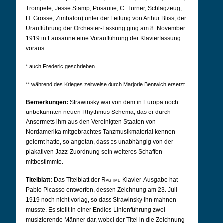
Trompete; Jesse Stamp, Posaune; C. Turner, Schlagzeug;
H. Grosse, Zimbalon) unter der Leitung von Arthur Bliss; der
Uraufführung der Orchester-Fassung ging am 8. November
1919 in Lausanne eine Voraufführung der Klavierfassung
voraus.
* auch Frederic geschrieben.
** während des Krieges zeitweise durch Marjorie Bentwich ersetzt.
Bemerkungen:
Strawinsky war von dem in Europa noch
unbekannten neuen Rhythmus-Schema, das er durch
Ansermets ihm aus den Vereinigten Staaten von
Nordamerika mitgebrachtes Tanzmusikmaterial kennen
gelernt hatte, so angetan, dass es unabhängig von der
plakativen Jazz-Zuordnung sein weiteres Schaffen
mitbestimmte.
Titelblatt:
Das Titelblatt der
Ragtime
-Klavier-Ausgabe hat
Pablo Picasso entworfen, dessen Zeichnung am 23. Juli
1919 noch nicht vorlag, so dass Strawinsky ihn mahnen
musste. Es stellt in einer Endlos-Linienführung zwei
musizierende Männer dar, wobei der Titel in die Zeichnung