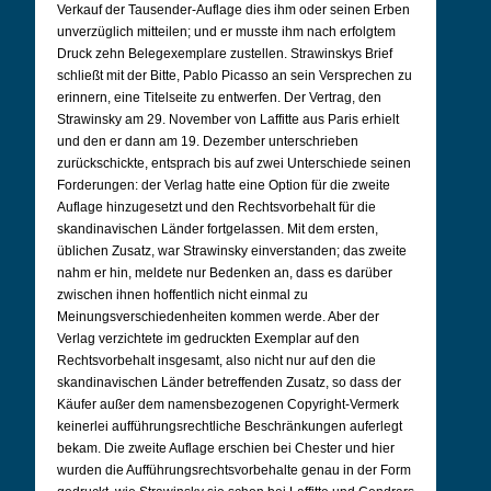
Verkauf der Tausender-Auflage dies ihm oder seinen Erben
unverzüglich mitteilen; und er musste ihm nach erfolgtem
Druck zehn Belegexemplare zustellen. Strawinskys Brief
schließt mit der Bitte, Pablo Picasso an sein Versprechen zu
erinnern, eine Titelseite zu entwerfen. Der Vertrag, den
Strawinsky am 29. November von Laffitte aus Paris erhielt
und den er dann am 19. Dezember unterschrieben
zurückschickte, entsprach bis auf zwei Unterschiede seinen
Forderungen: der Verlag hatte eine Option für die zweite
Auflage hinzugesetzt und den Rechtsvorbehalt für die
skandinavischen Länder fortgelassen. Mit dem ersten,
üblichen Zusatz, war Strawinsky einverstanden; das zweite
nahm er hin, meldete nur Bedenken an, dass es darüber
zwischen ihnen hoffentlich nicht einmal zu
Meinungsverschiedenheiten kommen werde. Aber der
Verlag verzichtete im gedruckten Exemplar auf den
Rechtsvorbehalt insgesamt, also nicht nur auf den die
skandinavischen Länder betreffenden Zusatz, so dass der
Käufer außer dem namensbezogenen Copyright-Vermerk
keinerlei aufführungsrechtliche Beschränkungen auferlegt
bekam. Die zweite Auflage erschien bei Chester und hier
wurden die Aufführungsrechtsvorbehalte genau in der Form