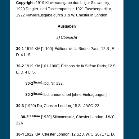
Copyright:
1919 Klavierausgabe durch Igor Strawinsky;
1920 Dirigier- und Taschenpartitur, 1921 Taschenpartitur,
1922 Klavierausgabe durch J. & W. Chester in London.
Ausgaben
a) Übersicht
30-1
1919 KlA [1-100]; Éditions de la Sirène Paris; 12 S.; E.
D. 4 L. S.
30-2
1919 KlA [101-1000]; Éditions de la Sirène Paris; 12 S.;
E. D. 4 L. S.
Straw1
30-2
ibd. Nr. 132.
Straw2
30-2
ibd. unnumeriert [ohne Eintragungen].
30-3
(1920) Dp; Chester London; 15 S.; J.W.C. 22.
St-Straw
30-3
[1920] Stimmensatz,
Chester London; J.W.C.
22A
30-4
1922 KlA; Chester London; 12 S.; J. W. C. 2071 / E. D.