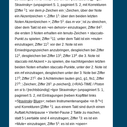
Stravinsky< (unpaginiert S. 1, paginiert S. 2, mit Korrekturen
1
[Ziffer
1: vor dem
p
-Zeichen ein
¦
-Zeichen, über der Note
1
ein Akzentzeichen >; Ziffer 1
: über den beiden letzten
1
Noten Akzentzeichen >; Ziffer 5
: das
m
vor
¦
ist zu streichen,
1
über dem Takt ist ein >en dehors< einzutragen; Ziffer 84
:
die ersten 3 Noten erhalten ein tenuto-Zeichen + staccato-
1
Punkt zu spielen; Ziffer
11: unter dem Takt ist ein >mute<
2
einzutragen; Ziffer 11
: vor der 2. Note ist ein
Erniedrigungszeichen anzubringen, desgleichen bei Ziffer
1
1
4
12
, desgleichen bei Ziffer 13
; Ziffer 13
: die 3. Note ist
staccato mit Akzent > zu spielen, die nachfolgenden letzten
beiden Noten erhalten staccato-Punkte, unter der 2. Note ist
ein
m
f einzutragen, desgleichen unter der 3. Note bei Ziffer
3
1
17
; Ziffer 27
: die 3 Achtelnoten lauten gis1, g1, fis1; Ziffer
3
1
27
:
¦
-Zeichen; Ziffer 28
:
p
-zeichen]); (>RAG-TIME /
Piston
en si
b / [rechtsbündig] >Igor Stravinsky< (unpaginiert S. 1,
paginiert S. 2, mit Eintragungen [neben Kopftitel links
b
>S
travinsk
y
Blue
s<; neben Instrumentenangabe >in B
<]
1
und Korrekturen [Ziffer
1: aus einem Takt sind durch einen
Auftakt Achtelpause + Viertel-Pause 2 Takte zu machen,
1
statt 5 Leertakte sind 4 einzutragen; Ziffer
3: es ist ein
1
>Mute< einzutragen; Ziffer 5
: es ist ein >open<