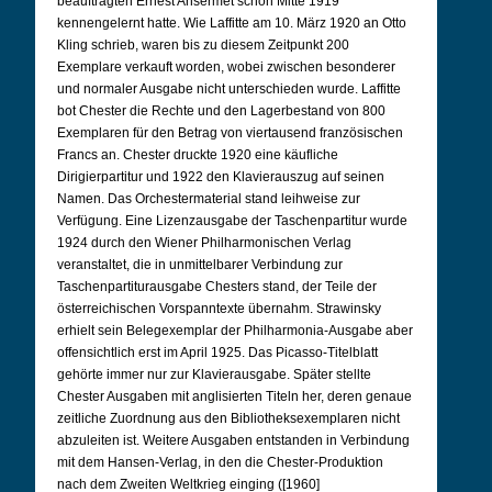
beauftragten Ernest Ansermet schon Mitte 1919
kennengelernt hatte. Wie Laffitte am 10. März 1920 an Otto
Kling schrieb, waren bis zu diesem Zeitpunkt 200
Exemplare verkauft worden, wobei zwischen besonderer
und normaler Ausgabe nicht unterschieden wurde. Laffitte
bot Chester die Rechte und den Lagerbestand von 800
Exemplaren für den Betrag von viertausend französischen
Francs an. Chester druckte 1920 eine käufliche
Dirigierpartitur und 1922 den Klavierauszug auf seinen
Namen. Das Orchestermaterial stand leihweise zur
Verfügung. Eine Lizenzausgabe der Taschenpartitur wurde
1924 durch den Wiener Philharmonischen Verlag
veranstaltet, die in unmittelbarer Verbindung zur
Taschenpartiturausgabe Chesters stand, der Teile der
österreichischen Vorspanntexte übernahm. Strawinsky
erhielt sein Belegexemplar der Philharmonia-Ausgabe aber
offensichtlich erst im April 1925. Das Picasso-Titelblatt
gehörte immer nur zur Klavierausgabe. Später stellte
Chester Ausgaben mit anglisierten Titeln her, deren genaue
zeitliche Zuordnung aus den Bibliotheksexemplaren nicht
abzuleiten ist. Weitere Ausgaben entstanden in Verbindung
mit dem Hansen-Verlag, in den die Chester-Produktion
nach dem Zweiten Weltkrieg einging ([1960]