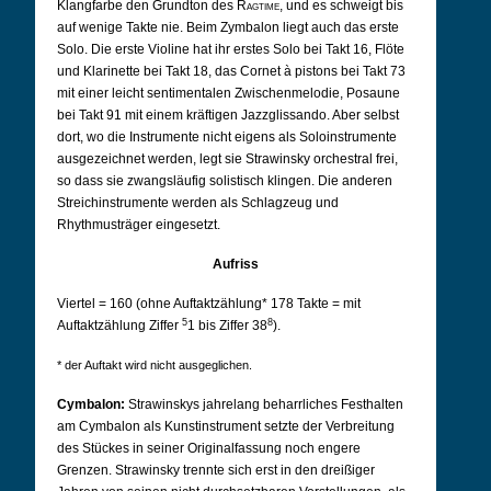
Klangfarbe den Grundton des
Ragtime
, und es schweigt bis
auf wenige Takte nie. Beim Zymbalon liegt auch das erste
Solo. Die erste Violine hat ihr erstes Solo bei Takt 16, Flöte
und Klarinette bei Takt 18, das Cornet à pistons bei Takt 73
mit einer leicht sentimentalen Zwischenmelodie, Posaune
bei Takt 91 mit einem kräftigen Jazzglissando. Aber selbst
dort, wo die Instrumente nicht eigens als Soloinstrumente
ausgezeichnet werden, legt sie Strawinsky orchestral frei,
so dass sie zwangsläufig solistisch klingen. Die anderen
Streichinstrumente werden als Schlagzeug und
Rhythmusträger eingesetzt.
Aufriss
Viertel = 160 (ohne Auftaktzählung* 178 Takte = mit
5
8
Auftaktzählung Ziffer
1 bis Ziffer 38
).
* der Auftakt wird nicht ausgeglichen.
Cymbalon:
Strawinskys jahrelang beharrliches Festhalten
am Cymbalon als Kunstinstrument setzte der Verbreitung
des Stückes in seiner Originalfassung noch engere
Grenzen. Strawinsky trennte sich erst in den dreißiger