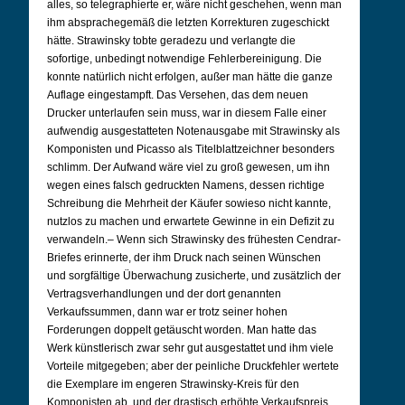
alles, so telegraphierte er, wäre nicht geschehen, wenn man
ihm absprachegemäß die letzten Korrekturen zugeschickt
hätte. Strawinsky tobte geradezu und verlangte die
sofortige, unbedingt notwendige Fehlerbereinigung. Die
konnte natürlich nicht erfolgen, außer man hätte die ganze
Auflage eingestampft. Das Versehen, das dem neuen
Drucker unterlaufen sein muss, war in diesem Falle einer
aufwendig ausgestatteten Notenausgabe mit Strawinsky als
Komponisten und Picasso als Titelblattzeichner besonders
schlimm. Der Aufwand wäre viel zu groß gewesen, um ihn
wegen eines falsch gedruckten Namens, dessen richtige
Schreibung die Mehrheit der Käufer sowieso nicht kannte,
nutzlos zu machen und erwartete Gewinne in ein Defizit zu
verwandeln.– Wenn sich Strawinsky des frühesten Cendrar-
Briefes erinnerte, der ihm Druck nach seinen Wünschen
und sorgfältige Überwachung zusicherte, und zusätzlich der
Vertragsverhandlungen und der dort genannten
Verkaufssummen, dann war er trotz seiner hohen
Forderungen doppelt getäuscht worden. Man hatte das
Werk künstlerisch zwar sehr gut ausgestattet und ihm viele
Vorteile mitgegeben; aber der peinliche Druckfehler wertete
die Exemplare im engeren Strawinsky-Kreis für den
Komponisten ab, und der drastisch erhöhte Verkaufspreis