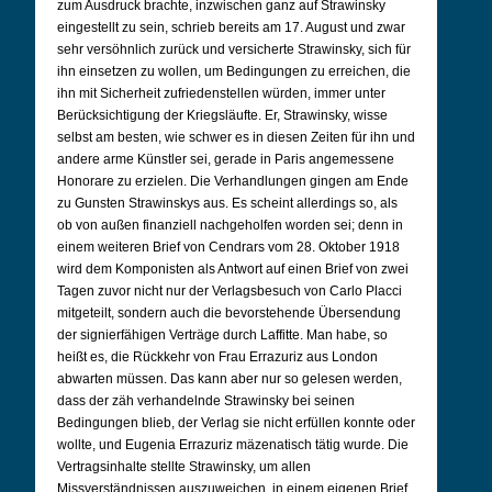
zum Ausdruck brachte, inzwischen ganz auf Strawinsky
eingestellt zu sein, schrieb bereits am 17. August und zwar
sehr versöhnlich zurück und versicherte Strawinsky, sich für
ihn einsetzen zu wollen, um Bedingungen zu erreichen, die
ihn mit Sicherheit zufriedenstellen würden, immer unter
Berücksichtigung der Kriegsläufte. Er, Strawinsky, wisse
selbst am besten, wie schwer es in diesen Zeiten für ihn und
andere arme Künstler sei, gerade in Paris angemessene
Honorare zu erzielen. Die Verhandlungen gingen am Ende
zu Gunsten Strawinskys aus. Es scheint allerdings so, als
ob von außen finanziell nachgeholfen worden sei; denn in
einem weiteren Brief von Cendrars vom 28. Oktober 1918
wird dem Komponisten als Antwort auf einen Brief von zwei
Tagen zuvor nicht nur der Verlagsbesuch von Carlo Placci
mitgeteilt, sondern auch die bevorstehende Übersendung
der signierfähigen Verträge durch Laffitte. Man habe, so
heißt es, die Rückkehr von Frau Errazuriz aus London
abwarten müssen. Das kann aber nur so gelesen werden,
dass der zäh verhandelnde Strawinsky bei seinen
Bedingungen blieb, der Verlag sie nicht erfüllen konnte oder
wollte, und Eugenia Errazuriz mäzenatisch tätig wurde. Die
Vertragsinhalte stellte Strawinsky, um allen
Missverständnissen auszuweichen, in einem eigenen Brief