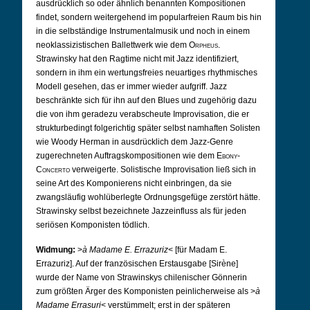
ausdrücklich so oder ähnlich benannten Kompositionen
findet, sondern weitergehend im popularfreien Raum bis hin
in die selbständige Instrumentalmusik und noch in einem
neoklassizistischen Ballettwerk wie dem
Orpheus
.
Strawinsky hat den Ragtime nicht mit Jazz identifiziert,
sondern in ihm ein wertungsfreies neuartiges rhythmisches
Modell gesehen, das er immer wieder aufgriff. Jazz
beschränkte sich für ihn auf den Blues und zugehörig dazu
die von ihm geradezu verabscheute Improvisation, die er
strukturbedingt folgerichtig später selbst namhaften Solisten
wie Woody Herman in ausdrücklich dem Jazz-Genre
zugerechneten Auftragskompositionen wie dem
Ebony-
Concerto
verweigerte. Solistische Improvisation ließ sich in
seine Art des Komponierens nicht einbringen, da sie
zwangsläufig wohlüberlegte Ordnungsgefüge zerstört hätte.
Strawinsky selbst bezeichnete Jazzeinfluss als für jeden
seriösen Komponisten tödlich.
Widmung:
>
à Madame E. Errazuriz
< [für Madam E.
Errazuriz]. Auf der französischen Erstausgabe [Sirène]
wurde der Name von Strawinskys chilenischer Gönnerin
zum größten Ärger des Komponisten peinlicherweise als >
à
Madame Errasuri
< verstümmelt; erst in der späteren