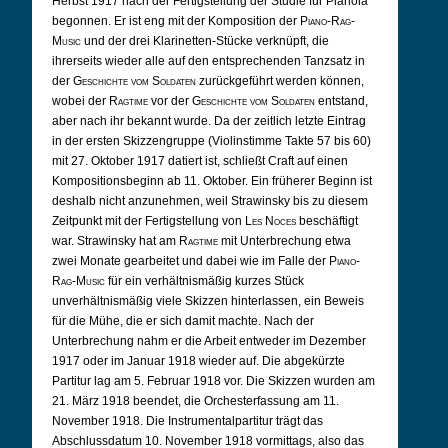
Herbst 1917 nach der Fertigstellung der Studie für Pianola
begonnen. Er ist eng mit der Komposition der
Piano-Rag-
Music
und der drei Klarinetten-Stücke verknüpft, die
ihrerseits wieder alle auf den entsprechenden Tanzsatz in
der
Geschichte vom Soldaten
zurückgeführt werden können,
wobei der
Ragtime
vor der
Geschichte vom Soldaten
entstand,
aber nach ihr bekannt wurde. Da der zeitlich letzte Eintrag
in der ersten Skizzengruppe (Violinstimme Takte 57 bis 60)
mit 27. Oktober 1917 datiert ist, schließt Craft auf einen
Kompositionsbeginn ab 11. Oktober. Ein früherer Beginn ist
deshalb nicht anzunehmen, weil Strawinsky bis zu diesem
Zeitpunkt mit der Fertigstellung von
Les Noces
beschäftigt
war. Strawinsky hat am
Ragtime
mit Unterbrechung etwa
zwei Monate gearbeitet und dabei wie im Falle der
Piano-
Rag-Music
für ein verhältnismäßig kurzes Stück
unverhältnismäßig viele Skizzen hinterlassen, ein Beweis
für die Mühe, die er sich damit machte. Nach der
Unterbrechung nahm er die Arbeit entweder im Dezember
1917 oder im Januar 1918 wieder auf. Die abgekürzte
Partitur lag am 5. Februar 1918 vor. Die Skizzen wurden am
21. März 1918 beendet, die Orchesterfassung am 11.
November 1918. Die Instrumentalpartitur trägt das
Abschlussdatum 10. November 1918 vormittags, also das