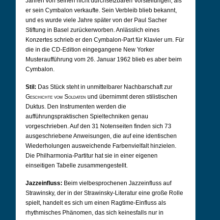
Jahren von seinen nicht durchsetzbaren Vorstellungen, als
er sein Cymbalon verkaufte. Sein Verbleib blieb bekannt,
und es wurde viele Jahre später von der Paul Sacher
Stiftung in Basel zurückerworben. Anlässlich eines
Konzertes schrieb er den Cymbalon-Part für Klavier um. Für
die in die CD-Edition eingegangene New Yorker
Musteraufführung vom 26. Januar 1962 blieb es aber beim
Cymbalon.
Stil:
Das Stück steht in unmittelbarer Nachbarschaft zur
Geschichte vom Soldaten
und übernimmt deren stilistischen
Duktus. Den Instrumenten werden die
aufführungspraktischen Spieltechniken genau
vorgeschrieben. Auf den 31 Notenseiten finden sich 73
ausgeschriebene Anweisungen, die auf eine identischen
Wiederholungen ausweichende Farbenvielfalt hinzielen.
Die Philharmonia-Partitur hat sie in einer eigenen
einseitigen Tabelle zusammengestellt.
Jazzeinfluss:
Beim vielbesprochenen Jazzeinfluss auf
Strawinsky, der in der Strawinsky-Literatur eine große Rolle
spielt, handelt es sich um einen Ragtime-Einfluss als
rhythmisches Phänomen, das sich keinesfalls nur in