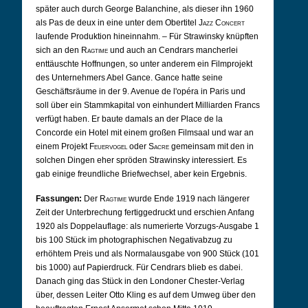
später auch durch George Balanchine, als dieser ihn 1960
als Pas de deux in eine unter dem Obertitel
Jazz Concert
laufende Produktion hineinnahm. – Für Strawinsky knüpften
sich an den
Ragtime
und auch an Cendrars mancherlei
enttäuschte Hoffnungen, so unter anderem ein Filmprojekt
des Unternehmers Abel Gance. Gance hatte seine
Geschäftsräume in der 9. Avenue de l'opéra in Paris und
soll über ein Stammkapital von einhundert Milliarden Francs
verfügt haben. Er baute damals an der Place de la
Concorde ein Hotel mit einem großen Filmsaal und war an
einem Projekt
Feuervogel
oder
Sacre
gemeinsam mit den in
solchen Dingen eher spröden Strawinsky interessiert. Es
gab einige freundliche Briefwechsel, aber kein Ergebnis.
Fassungen:
Der
Ragtime
wurde Ende 1919 nach längerer
Zeit der Unterbrechung fertiggedruckt und erschien Anfang
1920 als Doppelauflage: als numerierte Vorzugs-Ausgabe 1
bis 100 Stück im photographischen Negativabzug zu
erhöhtem Preis und als Normalausgabe von 900 Stück (101
bis 1000) auf Papierdruck. Für Cendrars blieb es dabei.
Danach ging das Stück in den Londoner Chester-Verlag
über, dessen Leiter Otto Kling es auf dem Umweg über den