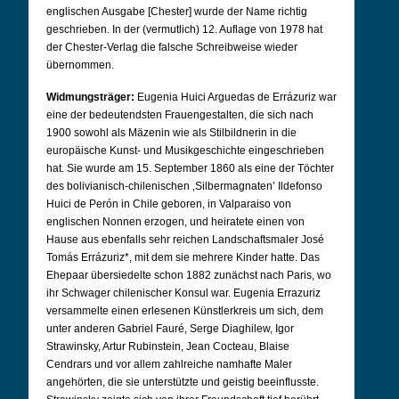
englischen Ausgabe [Chester] wurde der Name richtig
geschrieben. In der (vermutlich) 12. Auflage von 1978 hat
der Chester-Verlag die falsche Schreibweise wieder
übernommen.
Widmungsträger:
Eugenia Huici Arguedas de Errázuriz war
eine der bedeutendsten Frauengestalten, die sich nach
1900 sowohl als Mäzenin wie als Stilbildnerin in die
europäische Kunst- und Musikgeschichte eingeschrieben
hat. Sie wurde am 15. September 1860 als eine der Töchter
des bolivianisch-chilenischen ‚Silbermagnaten’ Ildefonso
Huici de Perón in Chile geboren, in Valparaiso von
englischen Nonnen erzogen, und heiratete einen von
Hause aus ebenfalls sehr reichen Landschaftsmaler José
Tomás Errázuriz*, mit dem sie mehrere Kinder hatte. Das
Ehepaar übersiedelte schon 1882 zunächst nach Paris, wo
ihr Schwager chilenischer Konsul war. Eugenia Errazuriz
versammelte einen erlesenen Künstlerkreis um sich, dem
unter anderen Gabriel Fauré, Serge Diaghilew, Igor
Strawinsky, Artur Rubinstein, Jean Cocteau, Blaise
Cendrars und vor allem zahlreiche namhafte Maler
angehörten, die sie unterstützte und geistig beeinflusste.