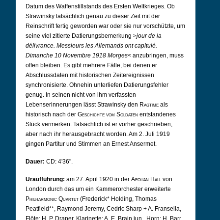
Datum des Waffenstillstands des Ersten Weltkrieges. Ob
Strawinsky tatsächlich genau zu dieser Zeit mit der
Reinschrift fertig geworden war oder sie nur vorschützte, um
seine viel zitierte Datierungsbemerkung >
jour de la
délivrance. Messieurs les Allemands ont capitulé.
Dimanche 10 Novembre 1918 Morges
< anzubringen, muss
offen bleiben. Es gibt mehrere Fälle, bei denen er
Abschlussdaten mit historischen Zeitereignissen
synchronisierte. Ohnehin unterliefen Datierungsfehler
genug. In seinen nicht von ihm verfassten
Lebenserinnerungen lässt Strawinsky den
Ragtime
als
historisch nach der
Geschichte vom Soldaten
entstandenes
Stück vermerken. Tatsächlich ist er vorher geschrieben,
aber nach ihr herausgebracht worden. Am 2. Juli 1919
gingen Partitur und Stimmen an Ernest Ansermet.
Dauer:
CD: 4'36".
Uraufführung:
am 27. April 1920 in der
Aeolian Hall
von
London durch das um ein Kammerorchester erweiterte
Philharmonic Quartet
(Frederick* Holding, Thomas
Peatfield**, Raymond Jeremy, Cedric Sharp + A. Fransella,
Flöte; H. P. Draper, Klarinette; A. E. Brain jun., Horn; H. Barr,