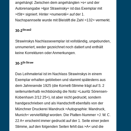
angehängt. Zwischen dem angehängten >s< und der
Autorenangabe >Igor Strawinsky< ist das Exemplar mit
>IStr< signiert. Hinter >numeroté< auf der 1.
Nachspannseite wurde mit Bleistift die Zahl >132< vermerkt.
Straw2
30-2
Strawinskys Nachlassexemplar ist vollständig, ungebunden,
unnumeriert, weder gezeichnet noch datiert und enthält
keine Korrekturen oder Anmerkungen.
St-Straw
30-3
Das Leihmaterial ist im Nachlass Strawinskys in einem
Exemplar erhalten geblieben und stammt spätestens aus
dem Jahresende 1925 (die Kornett-Stimme trägt auf S. 2
seitenunterhalb rechtsbündig die Notiz >Lauritz Sörensen-
Kobenhavn 2/12 25<), ist aber nicht gedruckt, sondern
handgeschrieben und als Handschrift ebenfalls von der
Münchner Druckerei Mandruck >Autographie: Mandruck,
Munich< vervielfältigt worden. Die Platten-Nummer >J. W. C.
22 A< erscheint immer gedruckt auf der 1. Seite einer jeden
Stimme, auf den folgenden Seiten fehlt das >A< und die