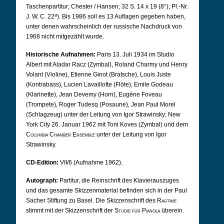
Taschenpartitur; Chester / Hansen; 32 S. 14 x 19 (8°); Pl.-Nr.
a
J. W. C. 22
). Bis 1986 soll es 13 Auflagen gegeben haben,
unter denen wahrscheinlich der russische Nachdruck von
1968 nicht mitgezählt wurde.
Historische Aufnahmen:
Paris 13. Juli 1934 im Studio
Albert mit Aladar Racz (Zymbal), Roland Charmy und Henry
Volant (Violine), Etienne Ginot (Bratsche), Louis Juste
(Kontrabass), Lucien Lavaillotte (Flöte), Emile Godeau
(Klarinette), Jean Devemy (Horn), Eugène Foveau
(Trompete), Roger Tudesq (Posaune), Jean Paul Morel
(Schlagzeug) unter der Leitung von Igor Strawinsky; New
York City 26. Januar 1962 mit Toni Koves (Zymbal) und dem
Columbia Chamber Ensemble
unter der Leitung von Igor
Strawinsky.
CD-Edition:
VII/6 (Aufnahme 1962).
Autograph:
Partitur, die Reinschrift des Klavierauszuges
und das gesamte Skizzenmaterial befinden sich in der Paul
Sacher Stiftung zu Basel.
Die Skizzenschrift des
Ragtime
stimmt mit der Skizzenschrift der
Studie für Pianola
überein.