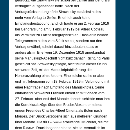
gedruckt, wie Strawinsky sie schon bei Laffitte und Cendrars
vertraglich ausgehandelt hatte. Nach der
Vertragsrücksendung hörte Strawinsky zunächst nichts
mehr vom Verlag
La Sirène
. Er erhielt auch keine
Empfangsbestätigung. Endlich fragte er am 2. Februar 1919
bei Cendrars und am 5. Februar 1919 bei Alfred Cocteau
als Vermittler zu Laffitte telegraphisch an. Dass er in beiden
Telegrammen nichts vom Stück selbst, sondern nur den
Vertrag erwähnt, scheint darauf hinzudeuten, dass er
anders als im Brief vom 19. Dezember 1918 angekündigt
seine Manuskript-Abschrift nicht kurz danach Richtung Paris
geschickt hat. Strawinsky pflegte, nicht nur in dieser für ihn
schweren Zeit, mit der Manuskriptablieferung die
Honorarzahlung einzufordern. Eine solche stellte er aber
erst mit Telegramm vom 18. Februar 1919 in Verbindung mit
einer Nachfrage nach Empfang des Manuskriptes. Seine
eintausend Schweizer Franken erhielt er mit Scheck vom
27. Februar; aber erst drei Monate danach schickte man ihm
die Korrekturabzüge über den Bruder Alexander seines
engen Freundes Charles-Albert Cingria als Boten nach
Morges. Der Druck verzögerte sich aus mehreren Gründen
über Monate. Die für
La Sirène
arbeitende Druckerei, die mit
dem
Ragtime
-Druck begonnen hatte, stellte, vermutlich im