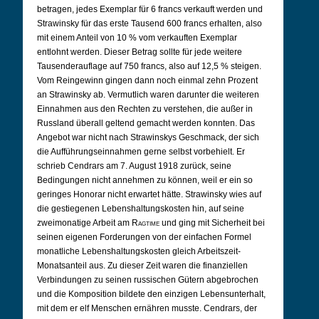
betragen, jedes Exemplar für 6 francs verkauft werden und
Strawinsky für das erste Tausend 600 francs erhalten, also
mit einem Anteil von 10 % vom verkauften Exemplar
entlohnt werden. Dieser Betrag sollte für jede weitere
Tausenderauflage auf 750 francs, also auf 12,5 % steigen.
Vom Reingewinn gingen dann noch einmal zehn Prozent
an Strawinsky ab. Vermutlich waren darunter die weiteren
Einnahmen aus den Rechten zu verstehen, die außer in
Russland überall geltend gemacht werden konnten. Das
Angebot war nicht nach Strawinskys Geschmack, der sich
die Aufführungseinnahmen gerne selbst vorbehielt. Er
schrieb Cendrars am 7. August 1918 zurück, seine
Bedingungen nicht annehmen zu können, weil er ein so
geringes Honorar nicht erwartet hätte. Strawinsky wies auf
die gestiegenen Lebenshaltungskosten hin, auf seine
zweimonatige Arbeit am
Ragtime
und ging mit Sicherheit bei
seinen eigenen Forderungen von der einfachen Formel
monatliche Lebenshaltungskosten gleich Arbeitszeit-
Monatsanteil aus. Zu dieser Zeit waren die finanziellen
Verbindungen zu seinen russischen Gütern abgebrochen
und die Komposition bildete den einzigen Lebensunterhalt,
mit dem er elf Menschen ernähren musste. Cendrars, der