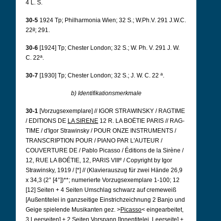
4 L. S.
30-5
1924 Tp; Philharmonia Wien; 32 S.; W.Ph.V. 291 J.W.C.
a
22
; 291.
30-6
[1924] Tp; Chester London; 32 S.
; W. Ph. V. 291 J. W.
a
C. 22
.
a
30-7
[1930] Tp; Chester London; 32 S.; J. W. C. 22
.
b) Identifikationsmerkmale
30-1
[Vorzugsexemplare] // IGOR STRAWINSKY / RAGTIME
/ EDITIONS DE
LA SIRENE
12 R. LA BOËTIE PARIS // RAG-
TIME / d'Igor Strawinsky / POUR ONZE INSTRUMENTS /
TRANSCRIPTION POUR / PIANO PAR L'AUTEUR /
COUVERTURE DE / Pablo Picasso / Éditions de la Sirène /
e
12, RUE LA BOÉTIE, 12, PARIS VIII
/ Copyright by Igor
Strawinsky, 1919 / [*] // (Klavierauszug für zwei Hände 26,9
x 34,3 (2° [4°])**; numerierte Vorzugsexemplare 1-100; 12
[12] Seiten + 4 Seiten Umschlag schwarz auf cremeweiß
[Außentitelei in ganzseitige Einstrichzeichnung 2 Banjo und
Geige spielende Musikanten gez. >
Picasso
< eingearbeitet,
3 Leerseiten] + 2 Seiten Vorspann [Innentitelei, Leerseite] +