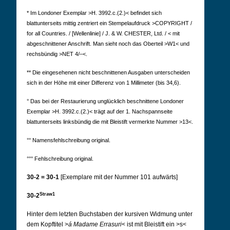
* Im Londoner Exemplar >H. 3992.c.(2.)< befindet sich
blattunterseits mittig zentriert ein Stempelaufdruck >COPYRIGHT /
for all Countries. / [Wellenlinie] / J. & W. CHESTER, Ltd. / < mit
abgeschnittener Anschrift. Man sieht noch das Oberteil >W1< und
rechsbündig >NET 4/–<.
** Die eingesehenen nicht beschnittenen Ausgaben unterscheiden
sich in der Höhe mit einer Differenz von 1 Millimeter (bis 34,6).
° Das bei der Restaurierung unglücklich beschnittene Londoner
Exemplar >H. 3992.c.(2.)< trägt auf der 1. Nachspannseite
blattunterseits linksbündig die mit Bleistift vermerkte Nummer >13<.
°° Namensfehlschreibung original.
°°° Fehlschreibung original.
30-2
= 30-1
[Exemplare mit der Nummer 101 aufwärts]
Straw1
30-2
Hinter dem letzten Buchstaben der kursiven Widmung unter
dem Kopftitel >
á Madame Errasuri
< ist mit Bleistift ein >s<