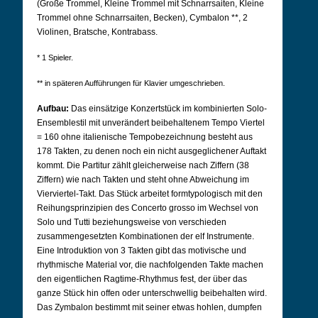
(Große Trommel, Kleine Trommel mit Schnarrsaiten, Kleine
Trommel ohne Schnarrsaiten, Becken), Cymbalon **, 2
Violinen, Bratsche, Kontrabass.
* 1 Spieler.
** in späteren Aufführungen für Klavier umgeschrieben.
Aufbau:
Das einsätzige Konzertstück im kombinierten Solo-
Ensemblestil mit unverändert beibehaltenem Tempo Viertel
= 160 ohne italienische Tempobezeichnung besteht aus
178 Takten, zu denen noch ein nicht ausgeglichener Auftakt
kommt. Die Partitur zählt gleicherweise nach Ziffern (38
Ziffern) wie nach Takten und steht ohne Abweichung im
Vierviertel-Takt. Das Stück arbeitet formtypologisch mit den
Reihungsprinzipien des Concerto grosso im Wechsel von
Solo und Tutti beziehungsweise von verschieden
zusammengesetzten Kombinationen der elf Instrumente.
Eine Introduktion von 3 Takten gibt das motivische und
rhythmische Material vor, die nachfolgenden Takte machen
den eigentlichen Ragtime-Rhythmus fest, der über das
ganze Stück hin offen oder unterschwellig beibehalten wird.
Das Zymbalon bestimmt mit seiner etwas hohlen, dumpfen