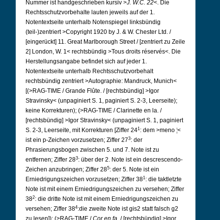
Nummer ist handgeschrieben kursiv >
J. W.C. 22
<.
Die
Rechtsschutzvorbehalte lauten jeweils auf der 1.
Notentextseite unterhalb Notenspiegel linksbündig
(teil-)zentriert >Copyright 1920 by J. & W. Chester Ltd. /
[eingerückt] 11. Great Marlborough Street / [zentriert zu Zeile
2] London, W. 1< rechtsbündig >Tous droits réservés<. Die
Herstellungsangabe befindet sich auf jeder 1.
Notentextseite unterhalb Rechtsschutzvorbehalt
rechtsbündig zentriert >Autographie: Mandruck, Munich<
[(>RAG-TIME / Grande Flûte. / [rechtsbündig] >Igor
Stravinsky< (unpaginiert S. 1, paginiert S. 2-3, Leerseite);
keine Korrekturen); (>RAG-TIME / Clarinette en la. /
[rechtsbündig] >Igor Stravinsky< (unpaginiert S. 1, paginiert
1
S. 2-3, Leerseite, mit Korrekturen [Ziffer 24
: dem >meno
¦
<
3
ist ein p-Zeichen vorzusetzen; Ziffer 27
: der
Phrasierungsbogen zwischen 5. und 7. Note ist zu
3
entfernen; Ziffer 28
: über der 2. Note ist ein descrescendo-
5
Zeichen anzubringen; Ziffer 28
: der 5. Note ist ein
1
Erniedrigungszeichen vorzusetzen; Ziffer 38
: die taktletzte
Note ist mit einem Erniedrigungszeichen zu versehen; Ziffer
2
38
: die dritte Note ist mit einem Erniedrigungszeichen zu
4
versehen; Ziffer 38
:die zweite Note ist gis2 statt falsch g2
zu lesen]); (>RAG-TIME /
Cor en fa.
/ [rechtsbündig] >Igor