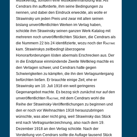
Musikverlag, sondern eine Musikalienhandlung war. Als
Cendrars ihn aufforderte, ihm seine Bedingungen zu
nennen, und dabei den Eindruck erweckte, als wolle er
Strawinsky um jeden Preis und zwar mit allen seinen
bislang unveröffentlichten Werken im Verlag haben,
schickte ihm Strawinsky seinen ganzen Werk-Katalog mit
mehreren noch unveröffentlichten Stücken, die Cendrars als
die Nummern 22 bis 24 identifizierte, wozu noch der
Ragtime
kam. Strawinskys zeitbedingt überzogene
Honorarforderungen lösten abermals Erschrecken aus. Der
in die Endphase einmündende Zweite Weltkrieg machte es
den Verlagen schwer, und Cendrars hatte gegen
Schwierigkeiten zu kämpfen, die ihn den Verlagsuntergang
befürchten ließen. Er brauchte einige Zeit, ehe er
Strawinsky am 10. Juli 1918 ein weit geringeres
Gegenangebot machte. Es bezog sich zunächst nur auf den
unveröffentlichten
Ragtime
, mit dem Cendrars wohl die
Reihe der Strawinsky-Veröffentlichungen zu beginnen und
den er noch vor Weihnachten 1918 herauszubringen
wünschte, was aber nicht ging, weil Strawinsky das Stück
erst nach Vertragsunterzeichnung, also nach dem 19.
Dezember 1918 an den Verlag schickte. Nach der
Vorstellung von Cendrars sollte die Auflage tausend Stück