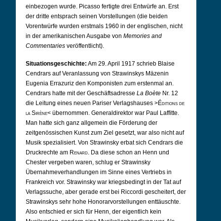
einbezogen wurde. Picasso fertigte drei Entwürfe an. Erst
der dritte entsprach seinen Vorstellungen (die beiden
Vorentwürfe wurden erstmals 1960 in der englischen, nicht
in der amerikanischen Ausgabe von
Memories and
Commentaries
veröffentlicht).
Situationsgeschichte:
Am 29. April 1917 schrieb Blaise
Cendrars auf Veranlassung von Strawinskys Mäzenin
Eugenia Errazuriz den Komponisten zum erstenmal an.
Cendrars hatte mit der Geschäftsadresse
La Boète
Nr. 12
die Leitung eines neuen Pariser Verlagshauses >
Éditions de
la
Sirène
< übernommen. Generaldirektor war Paul Laffitte.
Man hatte sich ganz allgemein die Förderung der
zeitgenössischen Kunst zum Ziel gesetzt, war also nicht auf
Musik spezialisiert. Von Strawinsky erbat sich Cendrars die
Druckrechte am
Renard
. Da diese schon an Henn und
Chester vergeben waren, schlug er Strawinsky
Übernahmeverhandlungen im Sinne eines Vertriebs in
Frankreich vor. Strawinsky war kriegsbedingt in der Tat auf
Verlagssuche, aber gerade erst bei Riccordi gescheitert, der
Strawinskys sehr hohe Honorarvorstellungen enttäuschte.
Also entschied er sich für Henn, der eigentlich kein