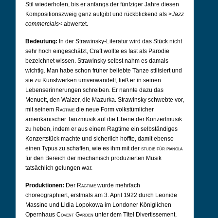
Stil wiederholen, bis er anfangs der fünfziger Jahre diesen
Kompositionszweig ganz aufgibt und rückblickend als >
Jazz
commercials
< abwertet.
Bedeutung:
In der Strawinsky-Literatur wird das Stück nicht
sehr hoch eingeschätzt, Craft wollte es fast als Parodie
bezeichnet wissen. Strawinsky selbst nahm es damals
wichtig. Man habe schon früher beliebte Tänze stilisiert und
sie zu Kunstwerken umverwandelt, ließ er in seinen
Lebenserinnerungen schreiben. Er nannte dazu das
Menuett, den Walzer, die Mazurka. Strawinsky schwebte vor,
mit seinem
Ragtime
die neue Form volkstümlicher
amerikanischer Tanzmusik auf die Ebene der Konzertmusik
zu heben, indem er aus einem Ragtime ein selbständiges
Konzertstück machte und sicherlich hoffte, damit ebenso
einen Typus zu schaffen, wie es ihm mit der
studie für pianola
für den Bereich der mechanisch produzierten Musik
tatsächlich gelungen war.
Produktionen:
Der
Ragtime
wurde mehrfach
choreographiert, erstmals am 3. April 1922 durch Leonide
Massine und Lidia Lopokowa im Londoner Königlichen
Opernhaus
Covent Garden
unter dem Titel Divertissement,