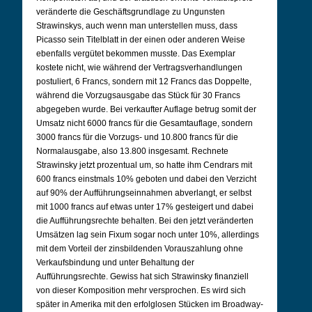
veränderte die Geschäftsgrundlage zu Ungunsten
Strawinskys, auch wenn man unterstellen muss, dass
Picasso sein Titelblatt in der einen oder anderen Weise
ebenfalls vergütet bekommen musste. Das Exemplar
kostete nicht, wie während der Vertragsverhandlungen
postuliert, 6 Francs, sondern mit 12 Francs das Doppelte,
während die Vorzugsausgabe das Stück für 30 Francs
abgegeben wurde. Bei verkaufter Auflage betrug somit der
Umsatz nicht 6000 francs für die Gesamtauflage, sondern
3000 francs für die Vorzugs- und 10.800 francs für die
Normalausgabe, also 13.800 insgesamt. Rechnete
Strawinsky jetzt prozentual um, so hatte ihm Cendrars mit
600 francs einstmals 10% geboten und dabei den Verzicht
auf 90% der Aufführungseinnahmen abverlangt, er selbst
mit 1000 francs auf etwas unter 17% gesteigert und dabei
die Aufführungsrechte behalten. Bei den jetzt veränderten
Umsätzen lag sein Fixum sogar noch unter 10%, allerdings
mit dem Vorteil der zinsbildenden Vorauszahlung ohne
Verkaufsbindung und unter Behaltung der
Aufführungsrechte. Gewiss hat sich Strawinsky finanziell
von dieser Komposition mehr versprochen. Es wird sich
später in Amerika mit den erfolglosen Stücken im Broadway-