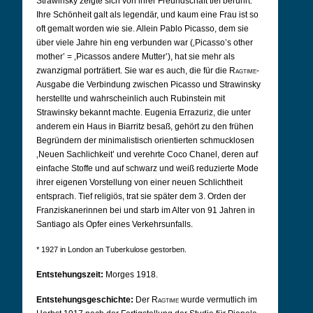
Strawinsky zeigte sich von ihrer Freundschaft tief berührt.
Ihre Schönheit galt als legendär, und kaum eine Frau ist so
oft gemalt worden wie sie. Allein Pablo Picasso, dem sie
über viele Jahre hin eng verbunden war (‚Picasso’s other
mother’ = ‚Picassos andere Mutter’), hat sie mehr als
zwanzigmal porträtiert. Sie war es auch, die für die
Ragtime
-
Ausgabe die Verbindung zwischen Picasso und Strawinsky
herstellte und wahrscheinlich auch Rubinstein mit
Strawinsky bekannt machte. Eugenia Errazuriz, die unter
anderem ein Haus in Biarritz besaß, gehört zu den frühen
Begründern der minimalistisch orientierten schmucklosen
‚Neuen Sachlichkeit’ und verehrte Coco Chanel, deren auf
einfache Stoffe und auf schwarz und weiß reduzierte Mode
ihrer eigenen Vorstellung von einer neuen Schlichtheit
entsprach. Tief religiös, trat sie später dem 3. Orden der
Franziskanerinnen bei und starb im Alter von 91 Jahren in
Santiago als Opfer eines Verkehrsunfalls.
* 1927 in London an Tuberkulose gestorben.
Entstehungszeit:
Morges 1918.
Entstehungsgeschichte:
Der
Ragtime
wurde vermutlich im