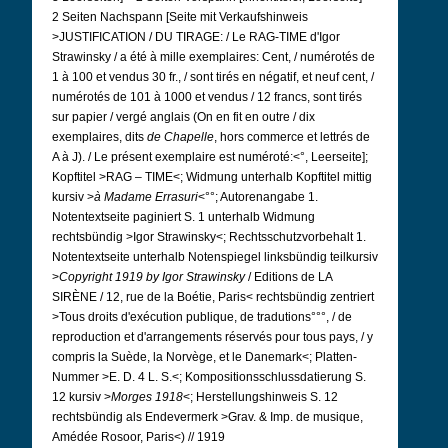
2 Seiten Nachspann [Seite mit Verkaufshinweis
>JUSTIFICATION / DU TIRAGE: / Le RAG-TIME d'Igor
Strawinsky / a été à mille exemplaires: Cent, / numérotés de
1 à 100 et vendus 30 fr., / sont tirés en négatif, et neuf cent, /
numérotés de 101 à 1000 et vendus / 12 francs, sont tirés
sur papier / vergé anglais (On en fit en outre / dix
exemplaires, dits
de Chapelle
, hors commerce et lettrés de
A à J). / Le présent exemplaire est numéroté:<°, Leerseite];
Kopftitel >RAG – TIME<; Widmung unterhalb Kopftitel mittig
kursiv >
à Madame
Errasuri
<°°; Autorenangabe 1.
Notentextseite paginiert S. 1 unterhalb Widmung
rechtsbündig >Igor Strawinsky<; Rechtsschutzvorbehalt 1.
Notentextseite unterhalb Notenspiegel linksbündig teilkursiv
>
Copyright 1919 by Igor Strawinsky
/ Editions de LA
SIRÈNE / 12, rue de la Boétie, Paris< rechtsbündig zentriert
>Tous droits d'exécution publique, de tradutions°°°, / de
reproduction et d'arrangements réservés pour tous pays, / y
compris la Suède, la Norvège, et le Danemark<; Platten-
Nummer >E. D. 4 L. S.<; Kompositionsschlussdatierung S.
12 kursiv >
Morges 1918
<; Herstellungshinweis S. 12
rechtsbündig als Endevermerk >Grav.
& Imp. de musique,
Amédée Rosoor, Paris<) // 1919