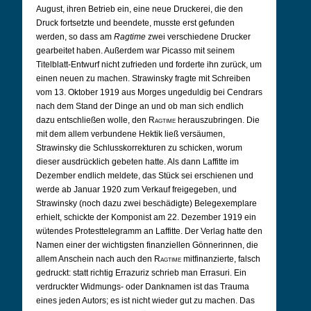
August, ihren Betrieb ein, eine neue Druckerei, die den
Druck fortsetzte und beendete, musste erst gefunden
werden, so dass am
Ragtime
zwei verschiedene Drucker
gearbeitet haben. Außerdem war Picasso mit seinem
Titelblatt-Entwurf nicht zufrieden und forderte ihn zurück, um
einen neuen zu machen. Strawinsky fragte mit Schreiben
vom 13. Oktober 1919 aus Morges ungeduldig bei Cendrars
nach dem Stand der Dinge an und ob man sich endlich
dazu entschließen wolle, den
Ragtime
herauszubringen. Die
mit dem allem verbundene Hektik ließ versäumen,
Strawinsky die Schlusskorrekturen zu schicken, worum
dieser ausdrücklich gebeten hatte. Als dann Laffitte im
Dezember endlich meldete, das Stück sei erschienen und
werde ab Januar 1920 zum Verkauf freigegeben, und
Strawinsky (noch dazu zwei beschädigte) Belegexemplare
erhielt, schickte der Komponist am 22. Dezember 1919 ein
wütendes Protesttelegramm an Laffitte. Der Verlag hatte den
Namen einer der wichtigsten finanziellen Gönnerinnen, die
allem Anschein nach auch den
Ragtime
mitfinanzierte, falsch
gedruckt: statt richtig Errazuriz schrieb man Errasuri. Ein
verdruckter Widmungs- oder Danknamen ist das Trauma
eines jeden Autors; es ist nicht wieder gut zu machen. Das