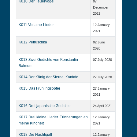
K010 Der Feuervogel
07
December
2022
K011 Verlaine-Lieder
12 January
2021
K012 Petruschka
02 June
2020
K013 Zwei Gedichte von Konstantin
07 July 2020
Balmont
K014 Der König der Sterne. Kantate
27 July 2020
K015 Das Frühlingsopfer
27 January
2021
K016 Drei japanische Gedichte
24 April 2021
K017 Drei kleine Lieder. Erinnerungen an
12 January
meine Kindheit
2021
K018 Die Nachtigall
12 January